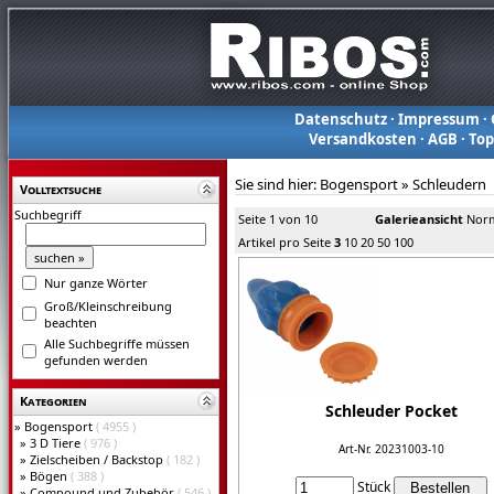
Datenschutz
·
Impressum
·
Versandkosten
·
AGB
·
To
Sie sind hier:
Bogensport
»
Schleudern
Volltextsuche
Suchbegriff
Seite 1 von 10
Galerieansicht
Norm
Artikel pro Seite
3
10
20
50
100
Nur ganze Wörter
Groß/Kleinschreibung
beachten
Alle Suchbegriffe müssen
gefunden werden
Kategorien
Schleuder Pocket
»
Bogensport
( 4955 )
»
3 D Tiere
( 976 )
Art-Nr. 20231003-10
»
Zielscheiben / Backstop
( 182 )
»
Bögen
( 388 )
Stück
»
Compound und Zubehör
( 546 )