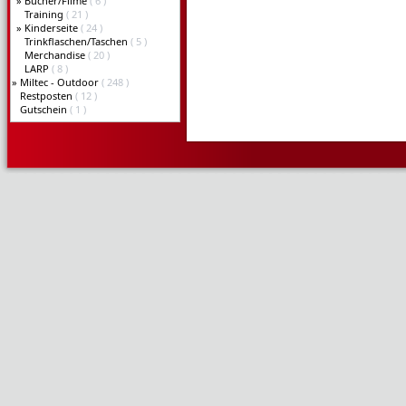
»
Bücher/Filme
( 6 )
Training
( 21 )
»
Kinderseite
( 24 )
Trinkflaschen/Taschen
( 5 )
Merchandise
( 20 )
LARP
( 8 )
»
Miltec - Outdoor
( 248 )
Restposten
( 12 )
Gutschein
( 1 )