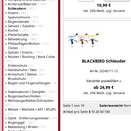
»
Armbrust/Blasrohr
( 184 )
10,99 €
Schleudern
( 30 )
inkl. 20% MwSt,
zzgl. Versand
»
Visiere
( 349 )
Spannschnüre
( 10 )
Details...
»
Bogenständer
( 27 )
»
Sehnen / Zubehör
( 99 )
»
Köcher
( 105 )
»
Pfeile/Schäfte
( 399 )
»
Befiederung
( 188 )
»
Pfeilauflagen/Button
( 112 )
Clicker
( 27 )
»
Spitzen / Inserts
( 115 )
»
Nocken / Bushing / Nock Collar
(
BLACKBIRD Schleuder
125 )
Endenschutz
( 3 )
»
Handschuhe / Tabs
( 83 )
Art-Nr. 20240111-13
»
Armschutz / Sleeve
( 62 )
Brustschutz
( 1 )
Variante auswählen »
»
Bogen und Fingerschlingen
( 18
ab 24,99 €
)
»
Stabilisatoren / Dämpfer
( 210 )
inkl. 20% MwSt,
zzgl. Versand
»
Bogentaschen/Hüllen
( 77 )
»
Werkzeuge/Kleber/Schrauben
(
Details...
297 )
Seite 1 von 10
Galerieansicht
Norm
»
Messer / Machete / AXT / ATLATL
Artikel pro Seite
3
10
20
50
100
( 37 )
»
Optik - Entfernungsmesser
( 24 )
»
Bogenjagd
( 124 )
»
Bekleidung / Brillen
( 73 )