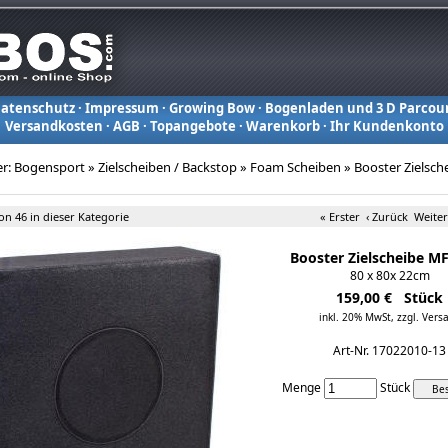
atenschutz
·
Impressum
·
Growing Bow
·
Bogenladen und 3 D Parcou
Versandkosten
·
AGB
·
Topangebote
·
Warenkorb
·
Ihr Kundenkonto
er:
Bogensport
»
Zielscheiben / Backstop
»
Foam Scheiben
»
Booster Zielsch
von 46 in dieser Kategorie
« Erster
‹ Zurück
Weiter
Booster Zielscheibe M
80 x 80x 22cm
159,00 € Stück
inkl. 20% MwSt,
zzgl. Vers
Art-Nr. 17022010-13
Menge
Stück