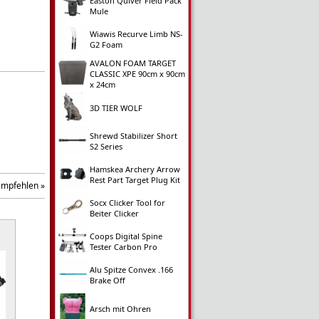
Easton Quiver Field Pack
Mule
Wiawis Recurve Limb NS-
G2 Foam
AVALON FOAM TARGET
CLASSIC XPE 90cm x 90cm
x 24cm
3D TIER WOLF
Shrewd Stabilizer Short
S2 Series
Hamskea Archery Arrow
Rest Part Target Plug Kit
empfehlen »
Socx Clicker Tool for
Beiter Clicker
Coops Digital Spine
Tester Carbon Pro
Alu Spitze Convex .166
Brake Off
Arsch mit Ohren