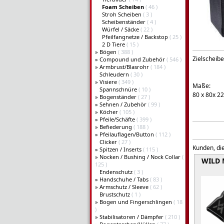
Foam Scheiben
( 46 )
Stroh Scheiben
( 3 )
Scheibenständer
( 4 )
Würfel / Säcke
( 22 )
Pfeilfangnetze / Backstop
( 25 )
2 D Tiere
( 15 )
»
Bögen
( 388 )
Zielscheib
»
Compound und Zubehör
( 546 )
»
Armbrust/Blasrohr
( 184 )
Schleudern
( 30 )
»
Visiere
( 349 )
Maße:
Spannschnüre
( 10 )
80 x 80x 2
»
Bogenständer
( 27 )
»
Sehnen / Zubehör
( 99 )
»
Köcher
( 105 )
»
Pfeile/Schäfte
( 399 )
»
Befiederung
( 188 )
»
Pfeilauflagen/Button
( 112 )
Clicker
( 27 )
Kunden, die
»
Spitzen / Inserts
( 115 )
»
Nocken / Bushing / Nock Collar
(
WILD
125 )
Endenschutz
( 3 )
»
Handschuhe / Tabs
( 83 )
»
Armschutz / Sleeve
( 62 )
Brustschutz
( 1 )
»
Bogen und Fingerschlingen
( 18
)
»
Stabilisatoren / Dämpfer
( 210 )