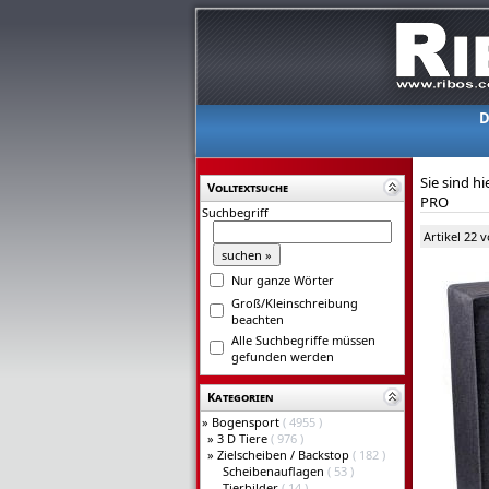
D
Sie sind hi
Volltextsuche
PRO
Suchbegriff
Artikel 22 
Nur ganze Wörter
Groß/Kleinschreibung
beachten
Alle Suchbegriffe müssen
gefunden werden
Kategorien
»
Bogensport
( 4955 )
»
3 D Tiere
( 976 )
»
Zielscheiben / Backstop
( 182 )
Scheibenauflagen
( 53 )
Tierbilder
( 14 )