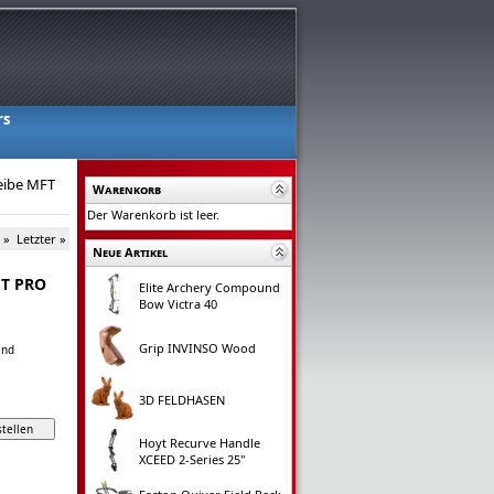
rs
eibe MFT
Warenkorb
Der Warenkorb ist leer.
 »
Letzter »
Neue Artikel
FT PRO
Elite Archery Compound
Bow Victra 40
Grip INVINSO Wood
and
3D FELDHASEN
Hoyt Recurve Handle
XCEED 2-Series 25"