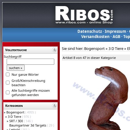
Datenschutz
·
Impressum
·
Versandkosten
·
AGB
·
To
Sie sind hier:
Bogensport
»
3 D Tiere
»
E
Volltextsuche
Suchbegriff
Artikel 8 von 47 in dieser Kategorie
Nur ganze Wörter
Groß/Kleinschreibung
beachten
Alle Suchbegriffe müssen
gefunden werden
Kategorien
»
Bogensport
( 4955 )
»
3 D Tiere
( 976 )
»
SRT / 3DI
( 146 )
Baumgartner 3d Targets
( 29 )
»
Leitold
( 161 )