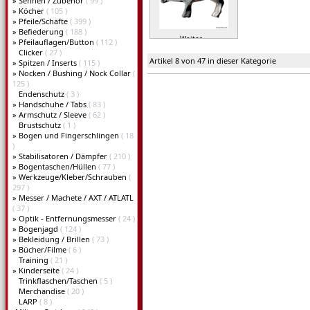
»
Sehnen / Zubehör
( 99 )
»
Köcher
( 105 )
»
Pfeile/Schäfte
( 399 )
»
Befiederung
( 188 )
Weiter »
»
Pfeilauflagen/Button
( 112 )
Clicker
( 27 )
Artikel 8 von 47 in dieser Kategorie
»
Spitzen / Inserts
( 115 )
»
Nocken / Bushing / Nock Collar
(
125 )
Endenschutz
( 3 )
»
Handschuhe / Tabs
( 83 )
»
Armschutz / Sleeve
( 62 )
Brustschutz
( 1 )
»
Bogen und Fingerschlingen
( 18
)
»
Stabilisatoren / Dämpfer
( 210 )
»
Bogentaschen/Hüllen
( 77 )
»
Werkzeuge/Kleber/Schrauben
(
297 )
»
Messer / Machete / AXT / ATLATL
( 37 )
»
Optik - Entfernungsmesser
( 24 )
»
Bogenjagd
( 124 )
»
Bekleidung / Brillen
( 73 )
»
Bücher/Filme
( 6 )
Training
( 21 )
»
Kinderseite
( 24 )
Trinkflaschen/Taschen
( 5 )
Merchandise
( 20 )
LARP
( 8 )