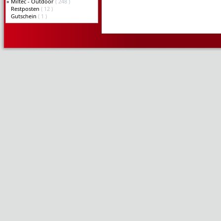
»
Miltec - Outdoor
( 248 )
Restposten
( 12 )
Gutschein
( 1 )