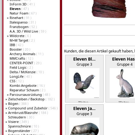
InForm 3D
( 41 )
Eleven
( 47 )
Natur Foam
( 67 )
»
Rinehart
( 91 )
Italespanso
( 31 )
Franzbogen
( 52 )
A.A. 3D / Wild Live
( 59 )
»
Wildcrete
( 6 )
M+M Target
( 2 )
IBB
( 42 )
Booster
( 20 )
Kunden, die diesen Artikel gekauft haben,
Archery Animals
( 11 )
MMCrafts
( 12 )
Eleven Bl…
Eleven Has
CENTER-POINT
( 29 )
Gruppe 3
Gruppe 4
Field Logic
( 2 )
Delta / McKenzie
( 10 )
LongLife
( 40 )
CSS
( 12 )
Kombi-Angebote
( 16 )
Reparatur Schaum
( 2 )
»
Parcoursausrüstung
( 48 )
»
Zielscheiben / Backstop
( 182 )
Weiter »
Weiter »
»
Bögen
( 388 )
Eleven Ja…
»
Compound und Zubehör
( 546 )
»
Armbrust/Blasrohr
( 184 )
Gruppe 3
Schleudern
( 30 )
»
Visiere
( 349 )
Spannschnüre
( 10 )
»
Bogenständer
( 27 )