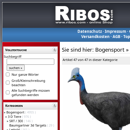
Datenschutz
·
Impressum
·
Versandkosten
·
AGB
·
To
Sie sind hier:
Bogensport
»
Volltextsuche
Suchbegriff
Artikel 47 von 47 in dieser Kategorie
Nur ganze Wörter
Groß/Kleinschreibung
beachten
Alle Suchbegriffe müssen
gefunden werden
Kategorien
»
Bogensport
( 4955 )
»
3 D Tiere
( 976 )
»
SRT / 3DI
( 146 )
Baumgartner 3d Targets
( 29 )
»
Leitold
( 161 )