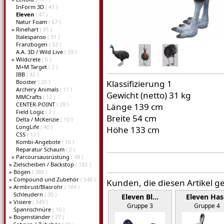
InForm 3D
( 41 )
Eleven
( 47 )
Natur Foam
( 67 )
»
Rinehart
( 91 )
Italespanso
( 31 )
Franzbogen
( 52 )
A.A. 3D / Wild Live
( 59 )
»
Wildcrete
( 6 )
M+M Target
( 2 )
IBB
( 42 )
Booster
( 20 )
Klassifizierung 1
Archery Animals
( 11 )
Gewicht (netto) 31 kg
MMCrafts
( 12 )
CENTER-POINT
( 29 )
Länge 139 cm
Field Logic
( 2 )
Breite 54 cm
Delta / McKenzie
( 10 )
LongLife
( 40 )
Höhe 133 cm
CSS
( 12 )
Kombi-Angebote
( 16 )
Reparatur Schaum
( 2 )
»
Parcoursausrüstung
( 48 )
»
Zielscheiben / Backstop
( 182 )
»
Bögen
( 388 )
»
Compound und Zubehör
( 546 )
Kunden, die diesen Artikel g
»
Armbrust/Blasrohr
( 184 )
Schleudern
( 30 )
Eleven Bl…
Eleven Has
»
Visiere
( 349 )
Gruppe 3
Gruppe 4
Spannschnüre
( 10 )
»
Bogenständer
( 27 )