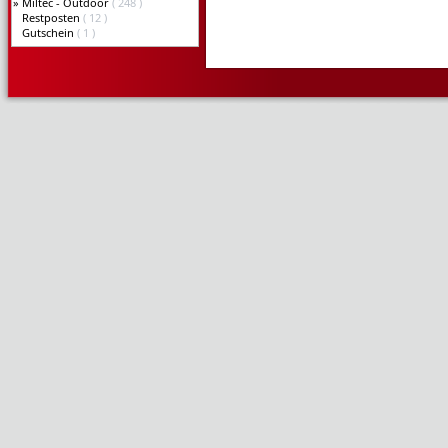
»
Miltec - Outdoor
( 248 )
Restposten
( 12 )
Gutschein
( 1 )