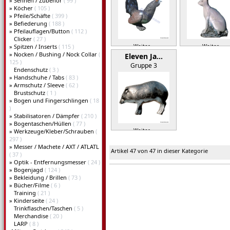
»
Sehnen / Zubehör
( 99 )
»
Köcher
( 105 )
»
Pfeile/Schäfte
( 399 )
»
Befiederung
( 188 )
»
Pfeilauflagen/Button
( 112 )
Clicker
( 27 )
»
Spitzen / Inserts
( 115 )
Weiter »
Weiter »
»
Nocken / Bushing / Nock Collar
(
Eleven Ja…
125 )
Gruppe 3
Endenschutz
( 3 )
»
Handschuhe / Tabs
( 83 )
»
Armschutz / Sleeve
( 62 )
Brustschutz
( 1 )
»
Bogen und Fingerschlingen
( 18
)
»
Stabilisatoren / Dämpfer
( 210 )
»
Bogentaschen/Hüllen
( 77 )
Weiter »
»
Werkzeuge/Kleber/Schrauben
(
297 )
»
Messer / Machete / AXT / ATLATL
Artikel 47 von 47 in dieser Kategorie
( 37 )
»
Optik - Entfernungsmesser
( 24 )
»
Bogenjagd
( 124 )
»
Bekleidung / Brillen
( 73 )
»
Bücher/Filme
( 6 )
Training
( 21 )
»
Kinderseite
( 24 )
Trinkflaschen/Taschen
( 5 )
Merchandise
( 20 )
LARP
( 8 )