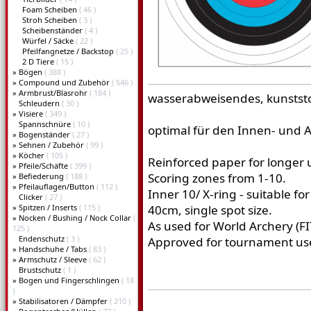
Foam Scheiben
( 46 )
Stroh Scheiben
( 3 )
Scheibenständer
( 4 )
Würfel / Säcke
( 22 )
Pfeilfangnetze / Backstop
( 25 )
2 D Tiere
( 15 )
»
Bögen
( 388 )
»
Compound und Zubehör
( 546 )
»
Armbrust/Blasrohr
( 184 )
wasserabweisendes, kunststo
Schleudern
( 30 )
»
Visiere
( 349 )
Spannschnüre
( 10 )
optimal für den Innen- und
»
Bogenständer
( 27 )
»
Sehnen / Zubehör
( 99 )
»
Köcher
( 105 )
Reinforced paper for longer u
»
Pfeile/Schäfte
( 399 )
Scoring zones from 1-10.
»
Befiederung
( 188 )
»
Pfeilauflagen/Button
( 112 )
Inner 10/ X-ring - suitable for
Clicker
( 27 )
»
Spitzen / Inserts
( 115 )
40cm, single spot size.
»
Nocken / Bushing / Nock Collar
(
As used for World Archery (F
125 )
Endenschutz
( 3 )
Approved for tournament us
»
Handschuhe / Tabs
( 83 )
»
Armschutz / Sleeve
( 62 )
Brustschutz
( 1 )
»
Bogen und Fingerschlingen
( 18
)
»
Stabilisatoren / Dämpfer
( 210 )