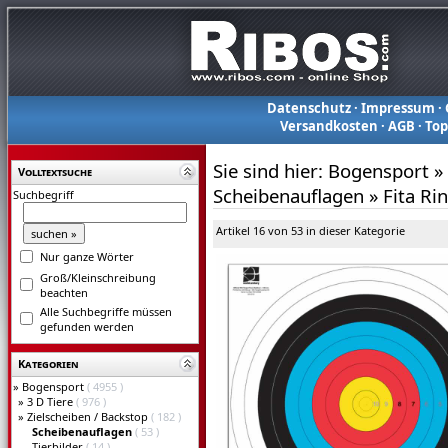
Datenschutz
·
Impressum
·
Versandkosten
·
AGB
·
To
Sie sind hier:
Bogensport
»
Volltextsuche
Scheibenauflagen
»
Fita Ri
Suchbegriff
Artikel 16 von 53 in dieser Kategorie
Nur ganze Wörter
Groß/Kleinschreibung
beachten
Alle Suchbegriffe müssen
gefunden werden
Kategorien
»
Bogensport
( 4955 )
»
3 D Tiere
( 976 )
»
Zielscheiben / Backstop
( 182 )
Scheibenauflagen
( 53 )
Tierbilder
( 14 )