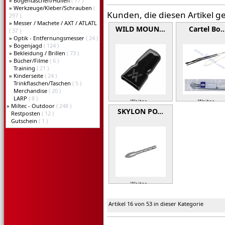
»
Bogentaschen/Hüllen
( 77 )
»
Werkzeuge/Kleber/Schrauben
(
Kunden, die diesen Artikel g
297 )
»
Messer / Machete / AXT / ATLATL
WILD MOUN…
Cartel Bo
( 37 )
»
Optik - Entfernungsmesser
( 24 )
»
Bogenjagd
( 124 )
»
Bekleidung / Brillen
( 73 )
»
Bücher/Filme
( 6 )
Training
( 21 )
»
Kinderseite
( 24 )
Trinkflaschen/Taschen
( 5 )
Merchandise
( 20 )
LARP
( 8 )
Weiter »
Weiter »
»
Miltec - Outdoor
( 248 )
SKYLON PO…
Restposten
( 12 )
Gutschein
( 1 )
Weiter »
Artikel 16 von 53 in dieser Kategorie