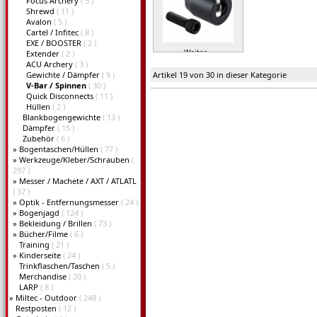
Focus Archery
( 5 )
Shrewd
( 11 )
Avalon
( 5 )
Cartel / Infitec
( 8 )
EXE / BOOSTER
( 2 )
Weiter »
Extender
( 2 )
ACU Archery
( 3 )
Gewichte / Dämpfer
( 9 )
Artikel 19 von 30 in dieser Kategorie
V-Bar / Spinnen
( 30 )
Quick Disconnects
( 11 )
Hüllen
( 2 )
Blankbogengewichte
( 13 )
Dämpfer
( 15 )
Zubehör
( 6 )
»
Bogentaschen/Hüllen
( 77 )
»
Werkzeuge/Kleber/Schrauben
(
297 )
»
Messer / Machete / AXT / ATLATL
( 37 )
»
Optik - Entfernungsmesser
( 24 )
»
Bogenjagd
( 124 )
»
Bekleidung / Brillen
( 73 )
»
Bücher/Filme
( 6 )
Training
( 21 )
»
Kinderseite
( 24 )
Trinkflaschen/Taschen
( 5 )
Merchandise
( 20 )
LARP
( 8 )
»
Miltec - Outdoor
( 248 )
Restposten
( 12 )