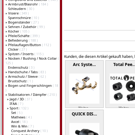
»
Armbrust/Blasrohr
( 184 )
Schleudern
( 30 )
»
Visiere
( 349 )
Spannschnüre
( 10 )
»
Bogenständer
( 27 )
»
Sehnen / Zubehör
( 99 )
»
Köcher
( 105 )
»
Pfeile/Schäfte
( 399 )
»
Befiederung
( 188 )
»
Pfeilauflagen/Button
( 112 )
Clicker
( 27 )
»
Spitzen / Inserts
( 115 )
Kunden, die diesen Artikel gekauft haben,
»
Nocken / Bushing / Nock Collar
(
125 )
Arc Syste…
Total Pee
Endenschutz
( 3 )
»
Handschuhe / Tabs
( 83 )
»
Armschutz / Sleeve
( 62 )
Brustschutz
( 1 )
»
Bogen und Fingerschlingen
( 18
)
»
Stabilisatoren / Dämpfer
( 210 )
»
Jagd / 3D
( 37 )
IFAA
( 7 )
»
Sport
( 132 )
Weiter »
Weiter »
Set
( 5 )
QUICK DIS…
Mathews
( 4 )
Axcel
( 18 )
Win & Win
( 7 )
Conquest Archery
( 10 )