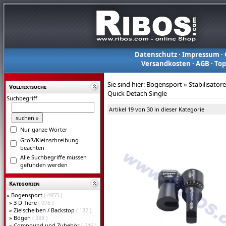
Datenschutz
·
Impressum
·
Versandkosten
·
AGB
·
To
Sie sind hier:
Bogensport
»
Stabilisator
Volltextsuche
Quick Detach Single
Suchbegriff
Artikel 19 von 30 in dieser Kategorie
Nur ganze Wörter
Groß/Kleinschreibung
beachten
Alle Suchbegriffe müssen
gefunden werden
Kategorien
»
Bogensport
( 4955 )
»
3 D Tiere
( 976 )
»
Zielscheiben / Backstop
( 182 )
»
Bögen
( 388 )
»
Compound und Zubehör
( 546 )