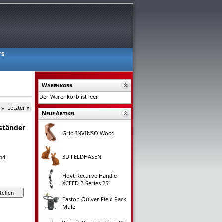
rs
Warenkorb
Der Warenkorb ist leer.
 »
Letzter »
Neue Artikel
nständer
Grip INVINSO Wood
3D FELDHASEN
and
Hoyt Recurve Handle
XCEED 2-Series 25"
Easton Quiver Field Pack
Mule