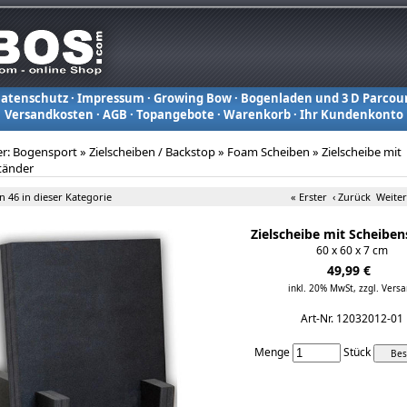
atenschutz
·
Impressum
·
Growing Bow
·
Bogenladen und 3 D Parcou
Versandkosten
·
AGB
·
Topangebote
·
Warenkorb
·
Ihr Kundenkonto
er:
Bogensport
»
Zielscheiben / Backstop
»
Foam Scheiben
»
Zielscheibe mit
tänder
on 46 in dieser Kategorie
« Erster
‹ Zurück
Weiter
Zielscheibe mit Scheibe
60 x 60 x 7 cm
49,99 €
inkl. 20% MwSt,
zzgl. Vers
Art-Nr. 12032012-01
Menge
Stück