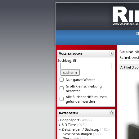
D
Sie sind hi
Volltextsuche
Scheibens
Suchbegriff
Artikel 3 v
Nur ganze Wörter
Groß/Kleinschreibung
beachten
Alle Suchbegriffe müssen
gefunden werden
Kategorien
»
Bogensport
( 4955 )
»
3 D Tiere
( 976 )
»
Zielscheiben / Backstop
( 182 )
Scheibenauflagen
( 53 )
Tierbilder
( 14 )