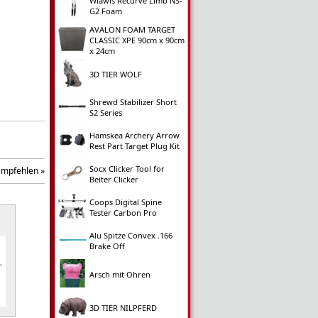
Wiawis Recurve Limb NS-
G2 Foam
AVALON FOAM TARGET
CLASSIC XPE 90cm x 90cm
x 24cm
3D TIER WOLF
Shrewd Stabilizer Short
S2 Series
Hamskea Archery Arrow
Rest Part Target Plug Kit
Socx Clicker Tool for
empfehlen »
Beiter Clicker
Coops Digital Spine
Tester Carbon Pro
Alu Spitze Convex .166
Brake Off
Arsch mit Ohren
3D TIER NILPFERD