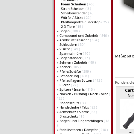
Foam Scheiben
( 46 )
Stroh Scheiben
( 3 )
Scheibenständer
( 4 )
Würfel / Säcke
( 22 )
Pfeilfangnetze / Backstop
( 25 )
2 D Tiere
( 15 )
»
Bögen
( 388 )
»
Compound und Zubehör
( 546 )
»
Armbrust/Blasrohr
( 184 )
Schleudern
( 30 )
»
Visiere
( 349 )
Spannschnüre
( 10 )
Maße: 60 x
»
Bogenständer
( 27 )
»
Sehnen / Zubehör
( 99 )
»
Köcher
( 105 )
»
Pfeile/Schäfte
( 399 )
»
Befiederung
( 188 )
»
Pfeilauflagen/Button
( 112 )
Kunden, die
Clicker
( 27 )
»
Spitzen / Inserts
( 115 )
Cart
»
Nocken / Bushing / Nock Collar
(
No 
125 )
Endenschutz
( 3 )
»
Handschuhe / Tabs
( 83 )
»
Armschutz / Sleeve
( 62 )
Brustschutz
( 1 )
»
Bogen und Fingerschlingen
( 18
)
»
Stabilisatoren / Dämpfer
( 210 )
Wei