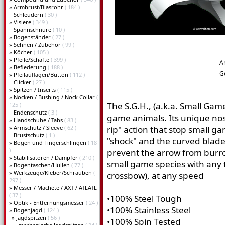
»
Armbrust/Blasrohr
( 184 )
Schleudern
( 30 )
»
Visiere
( 349 )
Spannschnüre
( 10 )
»
Bogenständer
( 27 )
»
Sehnen / Zubehör
( 99 )
»
Köcher
( 105 )
»
Pfeile/Schäfte
( 399 )
A
»
Befiederung
( 188 )
G
»
Pfeilauflagen/Button
( 112 )
Clicker
( 27 )
»
Spitzen / Inserts
( 115 )
»
Nocken / Bushing / Nock Collar
(
The S.G.H., (a.k.a. Small Gam
125 )
Endenschutz
( 3 )
game animals. Its unique no
»
Handschuhe / Tabs
( 83 )
»
Armschutz / Sleeve
( 62 )
rip" action that stop small ga
Brustschutz
( 1 )
"shock" and the curved blades
»
Bogen und Fingerschlingen
( 18
)
prevent the arrow from burro
»
Stabilisatoren / Dämpfer
( 210 )
small game species with any 
»
Bogentaschen/Hüllen
( 77 )
»
Werkzeuge/Kleber/Schrauben
(
crossbow), at any speed
297 )
»
Messer / Machete / AXT / ATLATL
( 37 )
•100% Steel Tough
»
Optik - Entfernungsmesser
( 24 )
•100% Stainless Steel
»
Bogenjagd
( 124 )
»
Jagdspitzen
( 56 )
•100% Spin Tested