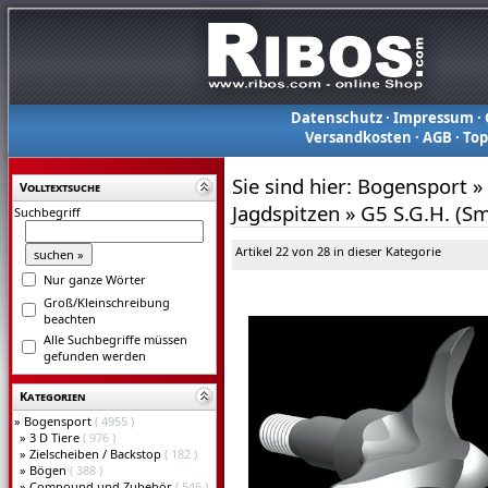
Datenschutz
·
Impressum
·
Versandkosten
·
AGB
·
To
Sie sind hier:
Bogensport
»
Volltextsuche
Jagdspitzen
»
G5 S.G.H. (S
Suchbegriff
Artikel 22 von 28 in dieser Kategorie
Nur ganze Wörter
Groß/Kleinschreibung
beachten
Alle Suchbegriffe müssen
gefunden werden
Kategorien
»
Bogensport
( 4955 )
»
3 D Tiere
( 976 )
»
Zielscheiben / Backstop
( 182 )
»
Bögen
( 388 )
»
Compound und Zubehör
( 546 )