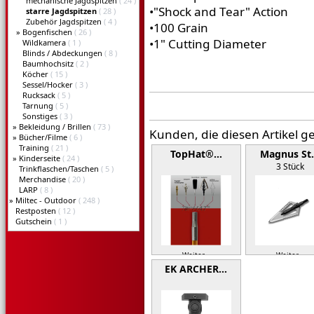
mechanische Jagdspitzen
( 24 )
•"Shock and Tear" Action
starre Jagdspitzen
( 28 )
Zubehör Jagdspitzen
( 4 )
•100 Grain
»
Bogenfischen
( 26 )
•1" Cutting Diameter
Wildkamera
( 1 )
Blinds / Abdeckungen
( 8 )
Baumhochsitz
( 2 )
Köcher
( 15 )
Sessel/Hocker
( 3 )
Rucksack
( 5 )
Tarnung
( 5 )
Sonstiges
( 3 )
»
Bekleidung / Brillen
( 73 )
Kunden, die diesen Artikel g
»
Bücher/Filme
( 6 )
Training
( 21 )
TopHat®…
Magnus St
»
Kinderseite
( 24 )
3 Stück
Trinkflaschen/Taschen
( 5 )
Merchandise
( 20 )
LARP
( 8 )
»
Miltec - Outdoor
( 248 )
Restposten
( 12 )
Gutschein
( 1 )
Weiter »
Weiter »
EK ARCHER…