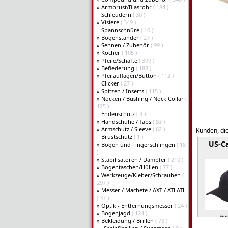
»
Armbrust/Blasrohr
( 184 )
Schleudern
( 30 )
»
Visiere
( 349 )
Spannschnüre
( 10 )
»
Bogenständer
( 27 )
»
Sehnen / Zubehör
( 99 )
»
Köcher
( 105 )
»
Pfeile/Schäfte
( 399 )
»
Befiederung
( 188 )
»
Pfeilauflagen/Button
( 112 )
Clicker
( 27 )
»
Spitzen / Inserts
( 115 )
»
Nocken / Bushing / Nock Collar
(
125 )
Endenschutz
( 3 )
»
Handschuhe / Tabs
( 83 )
»
Armschutz / Sleeve
( 62 )
Kunden, die
Brustschutz
( 1 )
US-C
»
Bogen und Fingerschlingen
( 18
)
»
Stabilisatoren / Dämpfer
( 210 )
»
Bogentaschen/Hüllen
( 77 )
»
Werkzeuge/Kleber/Schrauben
(
297 )
»
Messer / Machete / AXT / ATLATL
( 37 )
»
Optik - Entfernungsmesser
( 24 )
»
Bogenjagd
( 124 )
Wei
»
Bekleidung / Brillen
( 73 )