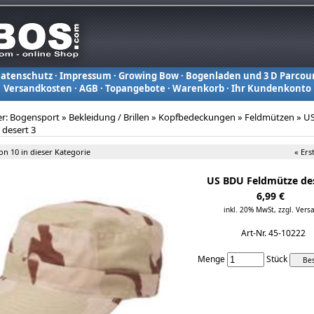
atenschutz
·
Impressum
·
Growing Bow
·
Bogenladen und 3 D Parcou
Versandkosten
·
AGB
·
Topangebote
·
Warenkorb
·
Ihr Kundenkonto
er:
Bogensport
»
Bekleidung / Brillen
»
Kopfbedeckungen
»
Feldmützen
»
U
 desert 3
von 10 in dieser Kategorie
« Ers
US BDU Feldmütze des
6,99 €
inkl. 20% MwSt,
zzgl. Vers
Art-Nr. 45-10222
Menge
Stück