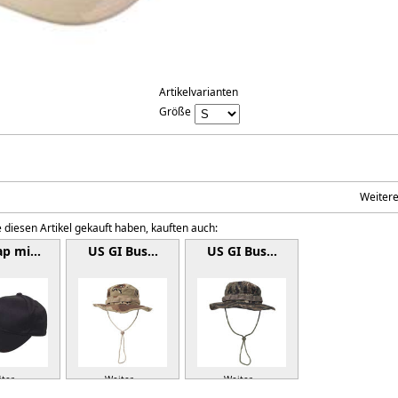
Artikelvarianten
Größe
Weiter
 diesen Artikel gekauft haben, kauften auch:
ap mi…
US GI Bus…
US GI Bus…
ter »
Weiter »
Weiter »