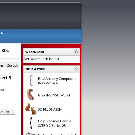
rs
S BDU
Warenkorb
Der Warenkorb ist leer.
ter
‹ Zurück
Neue Artikel
ert 3
Elite Archery Compound
Bow Victra 40
and
Grip INVINSO Wood
3D FELDHASEN
Hoyt Recurve Handle
XCEED 2-Series 25"