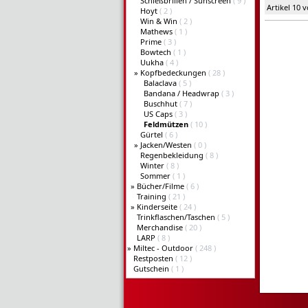
Schießbrillen / Sunscreen
( 9 )
Artikel 10 
Hoyt
( 2 )
Win & Win
( 2 )
Mathews
( 1 )
Prime
( 3 )
Bowtech
( 1 )
Uukha
( 4 )
»
Kopfbedeckungen
( 28 )
Balaclava
( 5 )
Bandana / Headwrap
( 3 )
Buschhut
( 7 )
US Caps
( 3 )
Feldmützen
( 10 )
Gürtel
( 6 )
»
Jacken/Westen
( 0 )
Regenbekleidung
( 8 )
Winter
( 8 )
Sommer
( 1 )
»
Bücher/Filme
( 6 )
Training
( 21 )
»
Kinderseite
( 24 )
Trinkflaschen/Taschen
( 5 )
Merchandise
( 20 )
LARP
( 8 )
»
Miltec - Outdoor
( 248 )
Restposten
( 12 )
Gutschein
( 1 )