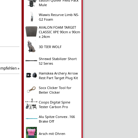
Easton Quiver Field Pack
Mule
Wiawis Recurve Limb NS-
G2 Foam
AVALON FOAM TARGET
CLASSIC XPE 90cm x 90cm
x 24cm
3D TIER WOLF
Shrewd Stabilizer Short
S2 Series
empfehlen »
Hamskea Archery Arrow
Rest Part Target Plug Kit
Socx Clicker Tool for
Beiter Clicker
Coops Digital Spine
Tester Carbon Pro
Alu Spitze Convex .166
Brake Off
Arsch mit Ohren