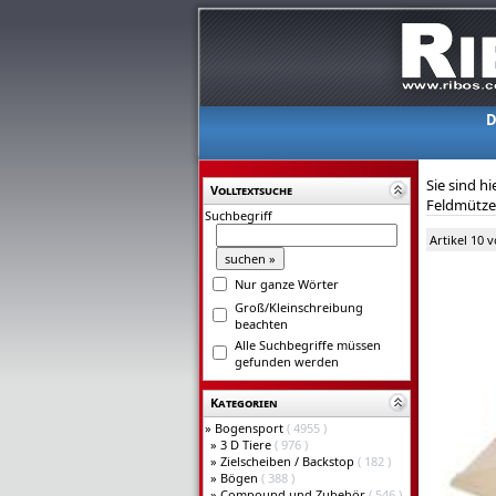
D
Sie sind hi
Volltextsuche
Feldmütze
Suchbegriff
Artikel 10 
Nur ganze Wörter
Groß/Kleinschreibung
beachten
Alle Suchbegriffe müssen
gefunden werden
Kategorien
»
Bogensport
( 4955 )
»
3 D Tiere
( 976 )
»
Zielscheiben / Backstop
( 182 )
»
Bögen
( 388 )
»
Compound und Zubehör
( 546 )