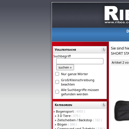
D
Sie sind hi
Volltextsuche
SHORT ST
Suchbegriff
Artikel 2 v
Nur ganze Wörter
Groß/Kleinschreibung
beachten
Alle Suchbegriffe müssen
gefunden werden
Kategorien
»
Bogensport
( 4955 )
»
3 D Tiere
( 976 )
»
Zielscheiben / Backstop
( 182 )
»
Bögen
( 388 )
»
Compound und Zubehör
( 546 )