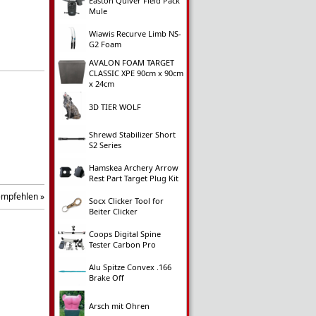
Easton Quiver Field Pack
Mule
Wiawis Recurve Limb NS-
G2 Foam
AVALON FOAM TARGET
CLASSIC XPE 90cm x 90cm
x 24cm
3D TIER WOLF
Shrewd Stabilizer Short
S2 Series
Hamskea Archery Arrow
Rest Part Target Plug Kit
empfehlen »
Socx Clicker Tool for
Beiter Clicker
Coops Digital Spine
Tester Carbon Pro
Alu Spitze Convex .166
Brake Off
Arsch mit Ohren