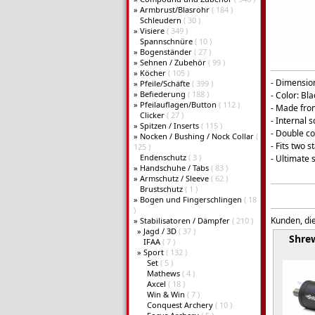
»
Armbrust/Blasrohr
( 184 )
Schleudern
( 30 )
»
Visiere
( 349 )
Spannschnüre
( 10 )
»
Bogenständer
( 27 )
»
Sehnen / Zubehör
( 99 )
»
Köcher
( 105 )
- Dimensio
»
Pfeile/Schäfte
( 399 )
»
Befiederung
( 188 )
- Color: Bla
»
Pfeilauflagen/Button
( 112 )
- Made fro
Clicker
( 27 )
- Internal 
»
Spitzen / Inserts
( 115 )
- Double c
»
Nocken / Bushing / Nock Collar
(
- Fits two s
125 )
Endenschutz
( 3 )
- Ultimate 
»
Handschuhe / Tabs
( 83 )
»
Armschutz / Sleeve
( 62 )
Brustschutz
( 1 )
»
Bogen und Fingerschlingen
( 18
)
Kunden, die
»
Stabilisatoren / Dämpfer
( 210 )
»
Jagd / 3D
( 37 )
Shre
IFAA
( 7 )
»
Sport
( 132 )
Set
( 5 )
Mathews
( 4 )
Axcel
( 18 )
Win & Win
( 7 )
Conquest Archery
( 10 )