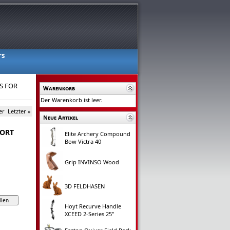
rs
S FOR
Warenkorb
Der Warenkorb ist leer.
er
Letzter »
Neue Artikel
HORT
Elite Archery Compound
Bow Victra 40
Grip INVINSO Wood
3D FELDHASEN
Hoyt Recurve Handle
XCEED 2-Series 25"