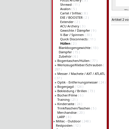
Focus Archery
( 5 )
Shrewd
( 11 )
Avalon
( 5 )
Wei
Cartel / Infitec
( 8 )
EXE / BOOSTER
( 2 )
Artikel 2 v
Extender
( 2 )
ACU Archery
( 3 )
Gewichte / Dämpfer
( 9 )
V-Bar / Spinnen
( 30 )
Quick Disconnects
( 11 )
Hüllen
( 2 )
Blankbogengewichte
( 13 )
Dämpfer
( 15 )
Zubehör
( 6 )
»
Bogentaschen/Hüllen
( 77 )
»
Werkzeuge/Kleber/Schrauben
(
297 )
»
Messer / Machete / AXT / ATLATL
( 37 )
»
Optik - Entfernungsmesser
( 24 )
»
Bogenjagd
( 124 )
»
Bekleidung / Brillen
( 73 )
»
Bücher/Filme
( 6 )
Training
( 21 )
»
Kinderseite
( 24 )
Trinkflaschen/Taschen
( 5 )
Merchandise
( 20 )
LARP
( 8 )
»
Miltec - Outdoor
( 248 )
Restposten
( 12 )