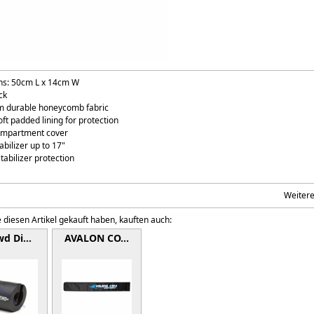
ns: 50cm L x 14cm W
ck
m durable honeycomb fabric
soft padded lining for protection
ompartment cover
tabilizer up to 17"
stabilizer protection
Weiter
 diesen Artikel gekauft haben, kauften auch:
wd Di…
AVALON CO…