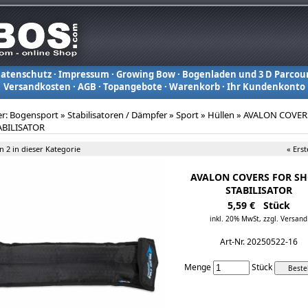
atenschutz
·
Impressum
·
Growing Bow
·
Bogenladen und 3 D Parcou
Versandkosten
·
AGB
·
Topangebote
·
Warenkorb
·
Ihr Kundenkonto
er:
Bogensport
»
Stabilisatoren / Dämpfer
»
Sport
»
Hüllen
»
AVALON COVER
ABILISATOR
on 2 in dieser Kategorie
« Erst
AVALON COVERS FOR S
STABILISATOR
5,59 € Stück
inkl. 20% MwSt,
zzgl. Versand
Art-Nr. 20250522-16
Menge
Stück