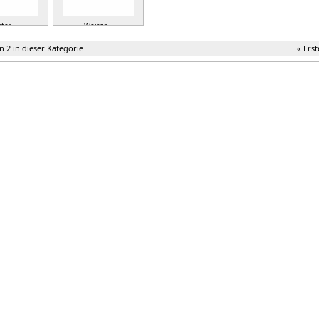
ter »
Weiter »
on 2 in dieser Kategorie
« Erst