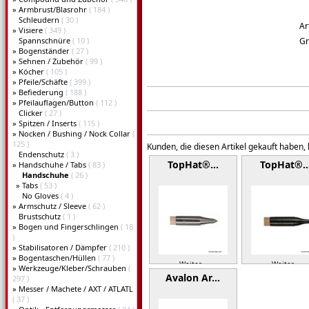
»
Armbrust/Blasrohr
( 184 )
Schleudern
( 30 )
Ar
»
Visiere
( 349 )
Spannschnüre
( 10 )
G
»
Bogenständer
( 27 )
»
Sehnen / Zubehör
( 99 )
»
Köcher
( 105 )
»
Pfeile/Schäfte
( 399 )
»
Befiederung
( 188 )
»
Pfeilauflagen/Button
( 112 )
Clicker
( 27 )
»
Spitzen / Inserts
( 115 )
»
Nocken / Bushing / Nock Collar
(
125 )
Kunden, die diesen Artikel gekauft haben,
Endenschutz
( 3 )
TopHat®…
TopHat®
»
Handschuhe / Tabs
( 83 )
Handschuhe
( 26 )
»
Tabs
( 53 )
No Gloves
( 4 )
»
Armschutz / Sleeve
( 62 )
Brustschutz
( 1 )
»
Bogen und Fingerschlingen
( 18
)
»
Stabilisatoren / Dämpfer
( 210 )
»
Bogentaschen/Hüllen
( 77 )
Weiter »
Weiter »
»
Werkzeuge/Kleber/Schrauben
(
Avalon Ar…
297 )
»
Messer / Machete / AXT / ATLATL
( 37 )