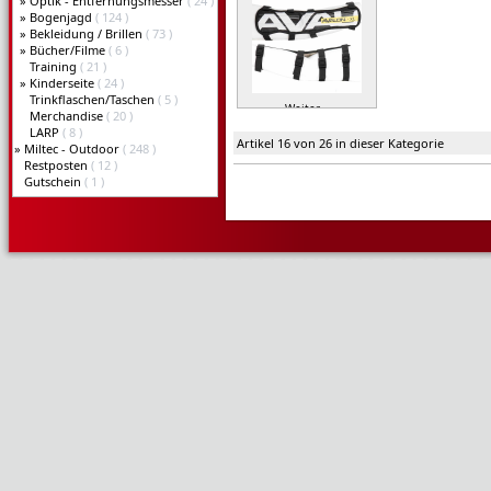
»
Optik - Entfernungsmesser
( 24 )
»
Bogenjagd
( 124 )
»
Bekleidung / Brillen
( 73 )
»
Bücher/Filme
( 6 )
Training
( 21 )
»
Kinderseite
( 24 )
Trinkflaschen/Taschen
( 5 )
Weiter »
Merchandise
( 20 )
LARP
( 8 )
Artikel 16 von 26 in dieser Kategorie
»
Miltec - Outdoor
( 248 )
Restposten
( 12 )
Gutschein
( 1 )