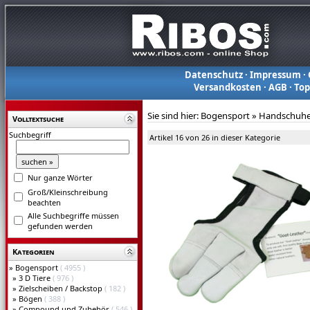
Datenschutz
·
Impressum
·
Versandkosten
·
AGB
·
To
Sie sind hier:
Bogensport
»
Handschuhe 
Volltextsuche
Suchbegriff
Artikel 16 von 26 in dieser Kategorie
Nur ganze Wörter
Groß/Kleinschreibung
beachten
Alle Suchbegriffe müssen
gefunden werden
Kategorien
»
Bogensport
( 4955 )
»
3 D Tiere
( 976 )
»
Zielscheiben / Backstop
( 182 )
»
Bögen
( 388 )
»
Compound und Zubehör
( 546 )