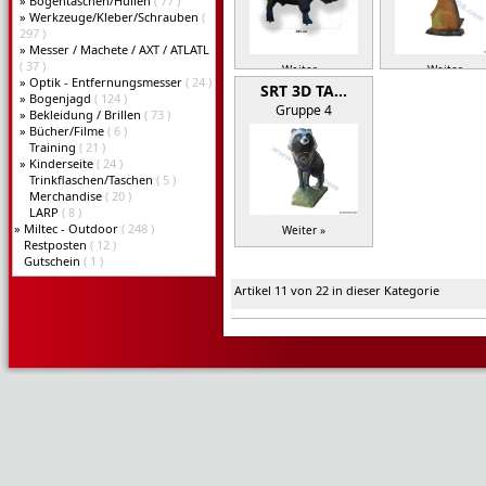
»
Bogentaschen/Hüllen
( 77 )
»
Werkzeuge/Kleber/Schrauben
(
297 )
»
Messer / Machete / AXT / ATLATL
( 37 )
Weiter »
Weiter »
»
Optik - Entfernungsmesser
( 24 )
SRT 3D TA…
»
Bogenjagd
( 124 )
Gruppe 4
»
Bekleidung / Brillen
( 73 )
»
Bücher/Filme
( 6 )
Training
( 21 )
»
Kinderseite
( 24 )
Trinkflaschen/Taschen
( 5 )
Merchandise
( 20 )
LARP
( 8 )
»
Miltec - Outdoor
( 248 )
Weiter »
Restposten
( 12 )
Gutschein
( 1 )
Artikel 11 von 22 in dieser Kategorie