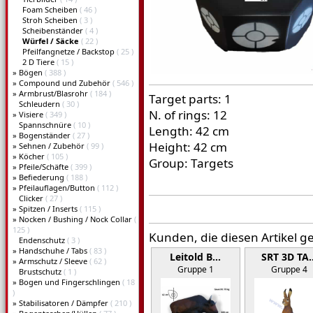
Foam Scheiben
( 46 )
Stroh Scheiben
( 3 )
Scheibenständer
( 4 )
Würfel / Säcke
( 22 )
Pfeilfangnetze / Backstop
( 25 )
2 D Tiere
( 15 )
»
Bögen
( 388 )
»
Compound und Zubehör
( 546 )
»
Armbrust/Blasrohr
( 184 )
Target parts: 1
Schleudern
( 30 )
N. of rings: 12
»
Visiere
( 349 )
Spannschnüre
( 10 )
Length: 42 cm
»
Bogenständer
( 27 )
Height: 42 cm
»
Sehnen / Zubehör
( 99 )
»
Köcher
( 105 )
Group: Targets
»
Pfeile/Schäfte
( 399 )
»
Befiederung
( 188 )
»
Pfeilauflagen/Button
( 112 )
Clicker
( 27 )
»
Spitzen / Inserts
( 115 )
»
Nocken / Bushing / Nock Collar
(
125 )
Kunden, die diesen Artikel g
Endenschutz
( 3 )
»
Handschuhe / Tabs
( 83 )
Leitold B…
SRT 3D TA
»
Armschutz / Sleeve
( 62 )
Gruppe 1
Gruppe 4
Brustschutz
( 1 )
»
Bogen und Fingerschlingen
( 18
)
»
Stabilisatoren / Dämpfer
( 210 )