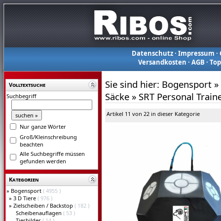
Datenschutz
·
Impressum
·
Versandkosten
·
AGB
·
To
Sie sind hier:
Bogensport
»
Volltextsuche
Säcke
»
SRT Personal Train
Suchbegriff
Artikel 11 von 22 in dieser Kategorie
Nur ganze Wörter
Groß/Kleinschreibung
beachten
Alle Suchbegriffe müssen
gefunden werden
Kategorien
»
Bogensport
( 4955 )
»
3 D Tiere
( 976 )
»
Zielscheiben / Backstop
( 182 )
Scheibenauflagen
( 53 )
Tierbilder
( 14 )