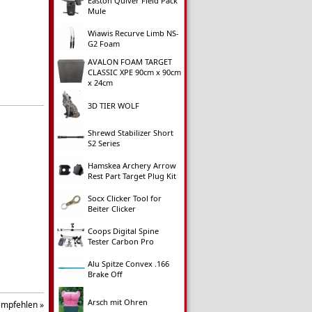
Easton Quiver Field Pack
Mule
Wiawis Recurve Limb NS-
G2 Foam
AVALON FOAM TARGET
CLASSIC XPE 90cm x 90cm
x 24cm
3D TIER WOLF
Shrewd Stabilizer Short
S2 Series
Hamskea Archery Arrow
Rest Part Target Plug Kit
Socx Clicker Tool for
Beiter Clicker
Coops Digital Spine
Tester Carbon Pro
Alu Spitze Convex .166
Brake Off
Arsch mit Ohren
empfehlen »