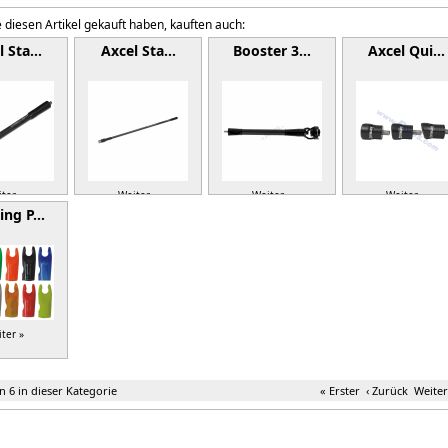
 diesen Artikel gekauft haben, kauften auch:
l Sta…
Axcel Sta…
Booster 3…
Axcel Qui…
ter »
Weiter »
Weiter »
Weiter »
ing P…
ter »
on 6 in dieser Kategorie
« Erster
‹ Zurück
Weiter