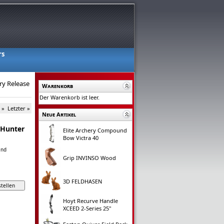
rs
ry Release
Warenkorb
Der Warenkorb ist leer.
 »
Letzter »
Neue Artikel
 Hunter
Elite Archery Compound
Bow Victra 40
and
Grip INVINSO Wood
3D FELDHASEN
Hoyt Recurve Handle
XCEED 2-Series 25"