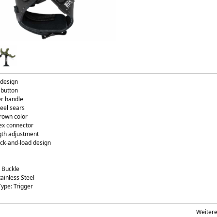
design
 button
er handle
teel sears
rown color
lex connector
ngth adjustment
ock-and-load design
 Buckle
tainless Steel
Type: Trigger
Weiter