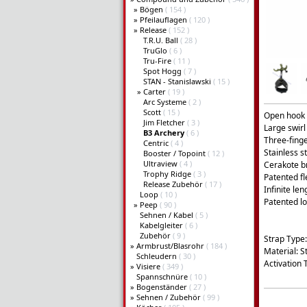
»
Bögen
( 154 )
»
Pfeilauflagen
( 120 )
»
Release
( 152 )
T.R.U. Ball
( 28 )
TruGlo
( 6 )
Tru-Fire
( 11 )
Spot Hogg
( 7 )
STAN - Stanislawski
( 15 )
»
Carter
( 19 )
Arc Systeme
( 2 )
Scott
( 15 )
Open hook 
Jim Fletcher
( 3 )
Large swirl
B3 Archery
( 6 )
Three-fing
Centric
( 4 )
Stainless s
Booster / Topoint
( 12 )
Ultraview
( 4 )
Cerakote b
Trophy Ridge
( 3 )
Patented f
Release Zubehör
( 17 )
Infinite le
Loop
( 10 )
Patented l
»
Peep
( 90 )
Sehnen / Kabel
( 5 )
Kabelgleiter
( 6 )
Zubehör
( 9 )
Strap Type:
»
Armbrust/Blasrohr
( 184 )
Material: S
Schleudern
( 30 )
Activation 
»
Visiere
( 349 )
Spannschnüre
( 10 )
»
Bogenständer
( 27 )
»
Sehnen / Zubehör
( 99 )