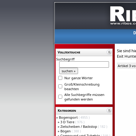
D
Sie sind hi
Volltextsuche
Exit Hunte
Suchbegriff
Artikel 3 v
Nur ganze Wörter
Groß/Kleinschreibung
beachten
Alle Suchbegriffe müssen
gefunden werden
Kategorien
»
Bogensport
( 4955 )
»
3 D Tiere
( 976 )
»
Zielscheiben / Backstop
( 182 )
»
Bögen
( 388 )
»
Compound und Zubehör
( 546 )