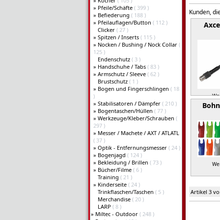
»
Köcher
( 105 )
»
Pfeile/Schäfte
( 399 )
Kunden, die
»
Befiederung
( 188 )
»
Pfeilauflagen/Button
( 112 )
Axce
Clicker
( 27 )
»
Spitzen / Inserts
( 115 )
»
Nocken / Bushing / Nock Collar
(
125 )
Endenschutz
( 3 )
»
Handschuhe / Tabs
( 83 )
»
Armschutz / Sleeve
( 62 )
Brustschutz
( 1 )
»
Bogen und Fingerschlingen
( 18
)
Wei
»
Stabilisatoren / Dämpfer
( 210 )
Bohn
»
Bogentaschen/Hüllen
( 77 )
»
Werkzeuge/Kleber/Schrauben
(
297 )
»
Messer / Machete / AXT / ATLATL
( 37 )
»
Optik - Entfernungsmesser
( 24 )
»
Bogenjagd
( 124 )
»
Bekleidung / Brillen
( 73 )
Wei
»
Bücher/Filme
( 6 )
Training
( 21 )
»
Kinderseite
( 24 )
Trinkflaschen/Taschen
( 5 )
Artikel 3 v
Merchandise
( 20 )
LARP
( 8 )
»
Miltec - Outdoor
( 248 )