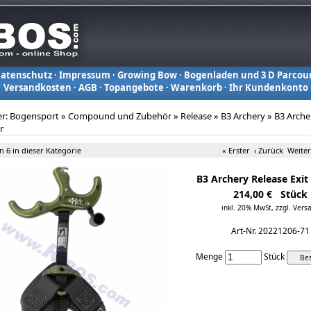
atenschutz
·
Impressum
·
Growing Bow
·
Bogenladen und 3 D Parcou
Versandkosten
·
AGB
·
Topangebote
·
Warenkorb
·
Ihr Kundenkonto
er:
Bogensport
»
Compound und Zubehör
»
Release
»
B3 Archery
»
B3 Arche
r
on 6 in dieser Kategorie
« Erster
‹ Zurück
Weiter
B3 Archery Release Exit
214,00 € Stück
inkl. 20% MwSt,
zzgl. Vers
Art-Nr. 20221206-71
Menge
Stück