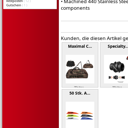
• Machined 440 Stainless Stee
Restposten
( 12 )
Gutschein
( 1 )
components
Kunden, die diesen Artikel g
Maximal C…
Specialty
Weiter »
Weiter »
50 Stk. A…