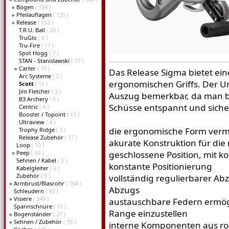
»
Bögen
( 154 )
»
Pfeilauflagen
( 120 )
»
Release
( 152 )
T.R.U. Ball
( 28 )
TruGlo
( 6 )
Tru-Fire
( 11 )
Spot Hogg
( 7 )
STAN - Stanislawski
( 15 )
»
Carter
( 19 )
Das Release Sigma bietet ei
Arc Systeme
( 2 )
ergonomischen Griffs. Der Un
Scott
( 15 )
Jim Fletcher
( 3 )
Auszug bemerkbar, da man be
B3 Archery
( 6 )
Schüsse entspannt und sicher
Centric
( 4 )
Booster / Topoint
( 12 )
Ultraview
( 4 )
die ergonomische Form vermit
Trophy Ridge
( 3 )
Release Zubehör
( 17 )
akurate Konstruktion für die
Loop
( 10 )
»
Peep
( 90 )
geschlossene Position, mit k
Sehnen / Kabel
( 5 )
konstante Positionierung
Kabelgleiter
( 6 )
Zubehör
( 9 )
vollständig regulierbarer Abz
»
Armbrust/Blasrohr
( 184 )
Abzugs
Schleudern
( 30 )
»
Visiere
( 349 )
austauschbare Federn ermög
Spannschnüre
( 10 )
Range einzustellen
»
Bogenständer
( 27 )
»
Sehnen / Zubehör
( 99 )
interne Komponenten aus ros