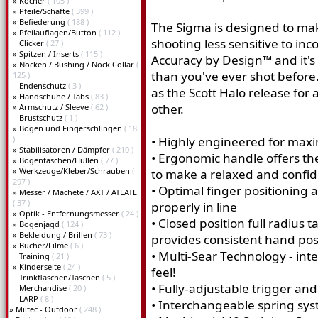
»
Köcher
( 105 )
»
Pfeile/Schäfte
( 399 )
»
Befiederung
( 188 )
The Sigma is designed to make
»
Pfeilauflagen/Button
( 112 )
shooting less sensitive to inc
Clicker
( 27 )
»
Spitzen / Inserts
( 115 )
Accuracy by Design™ and it's 
»
Nocken / Bushing / Nock Collar
(
than you've ever shot before
125 )
Endenschutz
( 3 )
as the Scott Halo release for
»
Handschuhe / Tabs
( 83 )
other.
»
Armschutz / Sleeve
( 62 )
Brustschutz
( 1 )
»
Bogen und Fingerschlingen
( 18
)
• Highly engineered for ma
»
Stabilisatoren / Dämpfer
( 210 )
• Ergonomic handle offers the
»
Bogentaschen/Hüllen
( 77 )
»
Werkzeuge/Kleber/Schrauben
(
to make a relaxed and confid
297 )
• Optimal finger positioning 
»
Messer / Machete / AXT / ATLATL
( 37 )
properly in line
»
Optik - Entfernungsmesser
( 24 )
• Closed position full radiu
»
Bogenjagd
( 124 )
»
Bekleidung / Brillen
( 73 )
provides consistent hand pos
»
Bücher/Filme
( 6 )
• Multi-Sear Technology - in
Training
( 21 )
»
Kinderseite
( 24 )
feel!
Trinkflaschen/Taschen
( 5 )
• Fully-adjustable trigger an
Merchandise
( 20 )
LARP
( 8 )
• Interchangeable spring sys
»
Miltec - Outdoor
( 248 )