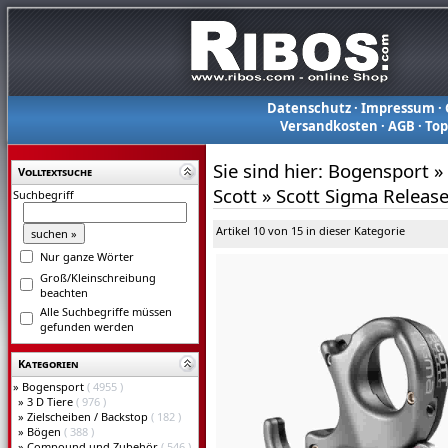
Datenschutz
·
Impressum
·
Versandkosten
·
AGB
·
To
Sie sind hier:
Bogensport
»
Volltextsuche
Scott
»
Scott Sigma Releas
Suchbegriff
Artikel 10 von 15 in dieser Kategorie
Nur ganze Wörter
Groß/Kleinschreibung
beachten
Alle Suchbegriffe müssen
gefunden werden
Kategorien
»
Bogensport
( 4955 )
»
3 D Tiere
( 976 )
»
Zielscheiben / Backstop
( 182 )
»
Bögen
( 388 )
»
Compound und Zubehör
( 546 )