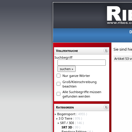
D
Sie sind hi
Volltextsuche
Suchbegriff
Artikel 53 
Nur ganze Wörter
Groß/Kleinschreibung
beachten
Alle Suchbegriffe müssen
gefunden werden
Kategorien
»
Bogensport
( 4955 )
»
3 D Tiere
( 976 )
»
SRT / 3DI
( 146 )
SRT 3D
( 99 )
Pandora Edition
( 6 )