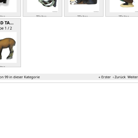
ter »
Weiter »
Weiter »
Weiter »
3D TA…
e 1 / 2
ter »
von 99 in dieser Kategorie
« Erster
‹ Zurück
Weiter