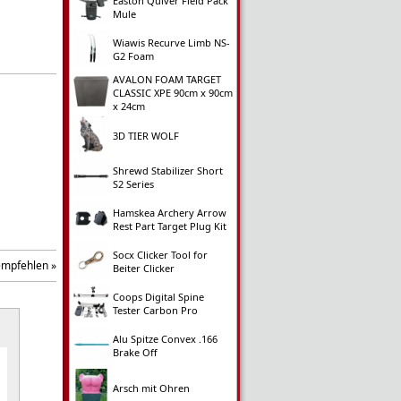
Easton Quiver Field Pack
Mule
Wiawis Recurve Limb NS-
G2 Foam
AVALON FOAM TARGET
CLASSIC XPE 90cm x 90cm
x 24cm
3D TIER WOLF
Shrewd Stabilizer Short
S2 Series
Hamskea Archery Arrow
Rest Part Target Plug Kit
Socx Clicker Tool for
empfehlen »
Beiter Clicker
Coops Digital Spine
Tester Carbon Pro
Alu Spitze Convex .166
Brake Off
Arsch mit Ohren