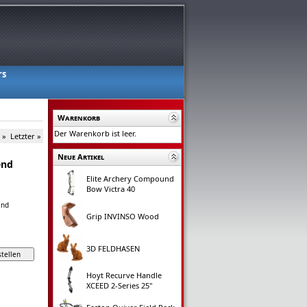
rs
Warenkorb
Der Warenkorb ist leer.
 »
Letzter »
Neue Artikel
end
Elite Archery Compound
Bow Victra 40
and
Grip INVINSO Wood
3D FELDHASEN
Hoyt Recurve Handle
XCEED 2-Series 25"