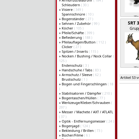
»
Armbrust/Blasrohr
( 184 )
Schleudern
( 30 )
»
Visiere
( 349 )
Spannschnüre
( 10 )
Wei
»
Bogenständer
( 27 )
SRT 
»
Sehnen / Zubehör
( 99 )
»
Köcher
( 105 )
Grupp
»
Pfeile/Schäfte
( 399 )
»
Befiederung
( 188 )
»
Pfeilauflagen/Button
( 112 )
Clicker
( 27 )
»
Spitzen / Inserts
( 115 )
»
Nocken / Bushing / Nock Collar
(
125 )
Endenschutz
( 3 )
Wei
»
Handschuhe / Tabs
( 83 )
»
Armschutz / Sleeve
( 62 )
Artikel 53 
Brustschutz
( 1 )
»
Bogen und Fingerschlingen
( 18
)
»
Stabilisatoren / Dämpfer
( 210 )
»
Bogentaschen/Hüllen
( 77 )
»
Werkzeuge/Kleber/Schrauben
(
297 )
»
Messer / Machete / AXT / ATLATL
( 37 )
»
Optik - Entfernungsmesser
( 24 )
»
Bogenjagd
( 124 )
»
Bekleidung / Brillen
( 73 )
»
Bücher/Filme
( 6 )