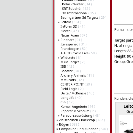
Polar / Winter
( 14 )
SRT Zubehör
( 12 )
3D International
( 15 )
Baumgartner 3d Targets
( 29 )
»
Leitold
( 161 )
InForm 3D
( 41 )
Puma - sit
Eleven
( 47 )
Natur Foam
( 67 )
»
Rinehart
( 91 )
Target part
Italespanso
( 31 )
N. of rings:
Franzbogen
( 52 )
Length: 88
A.A. 3D / Wild Live
( 59 )
Height: 90
»
Wildcrete
( 6 )
Group: Gro
M+M Target
( 2 )
IBB
( 42 )
Booster
( 20 )
Archery Animals
( 11 )
MMCrafts
( 12 )
CENTER-POINT
( 29 )
Field Logic
( 2 )
Delta / McKenzie
( 10 )
LongLife
( 40 )
Kunden, die
CSS
( 12 )
Leit
Kombi-Angebote
( 16 )
Reparatur Schaum
( 2 )
Gru
»
Parcoursausrüstung
( 48 )
»
Zielscheiben / Backstop
( 182 )
»
Bögen
( 388 )
»
Compound und Zubehör
( 546 )