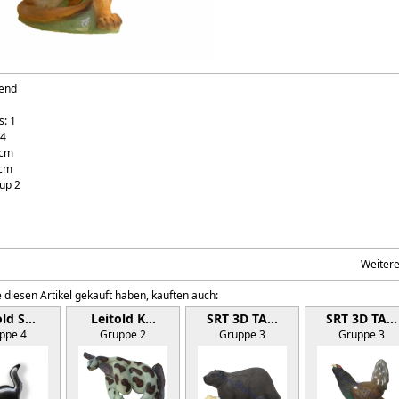
zend
s: 1
 4
 cm
 cm
up 2
Weiter
 diesen Artikel gekauft haben, kauften auch:
old S…
Leitold K…
SRT 3D TA…
SRT 3D TA…
ppe 4
Gruppe 2
Gruppe 3
Gruppe 3