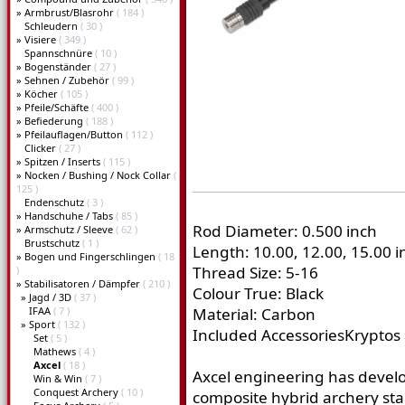
»
Armbrust/Blasrohr
( 184 )
Schleudern
( 30 )
»
Visiere
( 349 )
Spannschnüre
( 10 )
»
Bogenständer
( 27 )
»
Sehnen / Zubehör
( 99 )
»
Köcher
( 105 )
»
Pfeile/Schäfte
( 400 )
»
Befiederung
( 188 )
»
Pfeilauflagen/Button
( 112 )
Clicker
( 27 )
»
Spitzen / Inserts
( 115 )
»
Nocken / Bushing / Nock Collar
(
125 )
Endenschutz
( 3 )
»
Handschuhe / Tabs
( 85 )
Rod Diameter: 0.500 inch
»
Armschutz / Sleeve
( 62 )
Brustschutz
( 1 )
Length: 10.00, 12.00, 15.00 i
»
Bogen und Fingerschlingen
( 18
Thread Size: 5-16
)
»
Stabilisatoren / Dämpfer
( 210 )
Colour True: Black
»
Jagd / 3D
( 37 )
IFAA
( 7 )
Material: Carbon
»
Sport
( 132 )
Included AccessoriesKryptos 
Set
( 5 )
Mathews
( 4 )
Axcel
( 18 )
Axcel engineering has devel
Win & Win
( 7 )
Conquest Archery
( 10 )
composite hybrid archery stabi