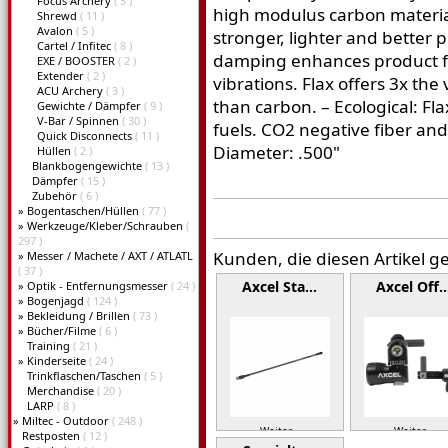
Focus Archery
( 5 )
high modulus carbon material
Shrewd
( 11 )
Avalon
( 5 )
stronger, lighter and better 
Cartel / Infitec
( 8 )
damping enhances product f
EXE / BOOSTER
( 2 )
Extender
( 2 )
vibrations. Flax offers 3x th
ACU Archery
( 3 )
than carbon. – Ecological: Fla
Gewichte / Dämpfer
( 9 )
V-Bar / Spinnen
( 30 )
fuels. CO2 negative fiber and 
Quick Disconnects
( 11 )
Diameter: .500"
Hüllen
( 2 )
Blankbogengewichte
( 13 )
Dämpfer
( 15 )
Zubehör
( 6 )
»
Bogentaschen/Hüllen
( 77 )
»
Werkzeuge/Kleber/Schrauben
(
297 )
Kunden, die diesen Artikel g
»
Messer / Machete / AXT / ATLATL
( 37 )
Axcel Sta…
Axcel Off
»
Optik - Entfernungsmesser
( 24 )
»
Bogenjagd
( 124 )
»
Bekleidung / Brillen
( 73 )
»
Bücher/Filme
( 6 )
Training
( 21 )
»
Kinderseite
( 24 )
Trinkflaschen/Taschen
( 5 )
Merchandise
( 20 )
LARP
( 8 )
»
Miltec - Outdoor
( 248 )
Weiter »
Weiter »
Restposten
( 12 )