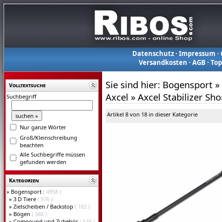
Datenschutz
·
Impressum
·
Versandkosten
·
AGB
·
To
Sie sind hier:
Bogensport
»
Volltextsuche
Axcel
»
Axcel Stabilizer Sh
Suchbegriff
Artikel 8 von 18 in dieser Kategorie
Nur ganze Wörter
Groß/Kleinschreibung
beachten
Alle Suchbegriffe müssen
gefunden werden
Kategorien
»
Bogensport
( 4958 )
»
3 D Tiere
( 976 )
»
Zielscheiben / Backstop
( 182 )
»
Bögen
( 388 )
»
Compound und Zubehör
( 546 )