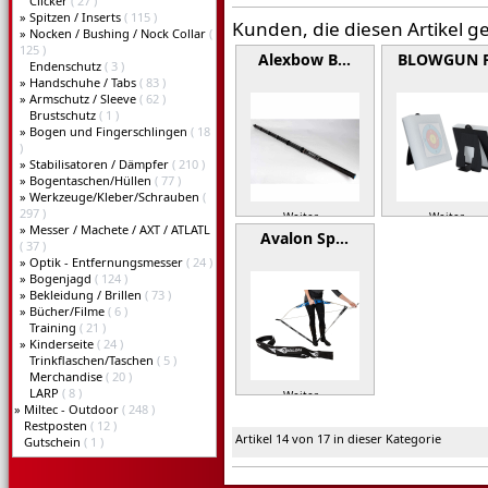
Clicker
( 27 )
»
Spitzen / Inserts
( 115 )
Kunden, die diesen Artikel g
»
Nocken / Bushing / Nock Collar
(
125 )
Alexbow B…
BLOWGUN 
Endenschutz
( 3 )
»
Handschuhe / Tabs
( 83 )
»
Armschutz / Sleeve
( 62 )
Brustschutz
( 1 )
»
Bogen und Fingerschlingen
( 18
)
»
Stabilisatoren / Dämpfer
( 210 )
»
Bogentaschen/Hüllen
( 77 )
»
Werkzeuge/Kleber/Schrauben
(
297 )
Weiter »
Weiter »
»
Messer / Machete / AXT / ATLATL
Avalon Sp…
( 37 )
»
Optik - Entfernungsmesser
( 24 )
»
Bogenjagd
( 124 )
»
Bekleidung / Brillen
( 73 )
»
Bücher/Filme
( 6 )
Training
( 21 )
»
Kinderseite
( 24 )
Trinkflaschen/Taschen
( 5 )
Merchandise
( 20 )
LARP
( 8 )
Weiter »
»
Miltec - Outdoor
( 248 )
Restposten
( 12 )
Artikel 14 von 17 in dieser Kategorie
Gutschein
( 1 )