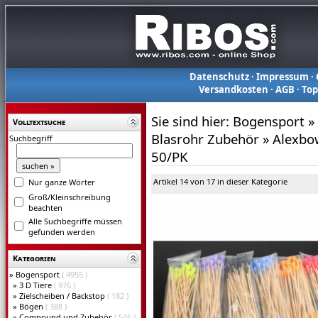
Datenschutz
·
Impressum
·
Versandkosten
·
AGB
·
To
Sie sind hier:
Bogensport
»
Volltextsuche
Blasrohr Zubehör
»
Alexbo
Suchbegriff
50/PK
Artikel 14 von 17 in dieser Kategorie
Nur ganze Wörter
Groß/Kleinschreibung
beachten
Alle Suchbegriffe müssen
gefunden werden
Kategorien
»
Bogensport
( 4955 )
»
3 D Tiere
( 976 )
»
Zielscheiben / Backstop
( 182 )
»
Bögen
( 388 )
»
Compound und Zubehör
( 546 )