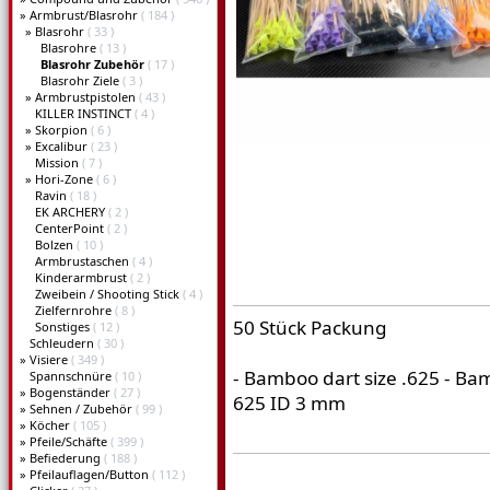
»
Armbrust/Blasrohr
( 184 )
»
Blasrohr
( 33 )
Blasrohre
( 13 )
Blasrohr Zubehör
( 17 )
Blasrohr Ziele
( 3 )
»
Armbrustpistolen
( 43 )
KILLER INSTINCT
( 4 )
»
Skorpion
( 6 )
»
Excalibur
( 23 )
Mission
( 7 )
»
Hori-Zone
( 6 )
Ravin
( 18 )
EK ARCHERY
( 2 )
CenterPoint
( 2 )
Bolzen
( 10 )
Armbrustaschen
( 4 )
Kinderarmbrust
( 2 )
Zweibein / Shooting Stick
( 4 )
Zielfernrohre
( 8 )
50 Stück Packung
Sonstiges
( 12 )
Schleudern
( 30 )
»
Visiere
( 349 )
- Bamboo dart size .625 - B
Spannschnüre
( 10 )
»
Bogenständer
( 27 )
625 ID 3 mm
»
Sehnen / Zubehör
( 99 )
»
Köcher
( 105 )
»
Pfeile/Schäfte
( 399 )
»
Befiederung
( 188 )
»
Pfeilauflagen/Button
( 112 )