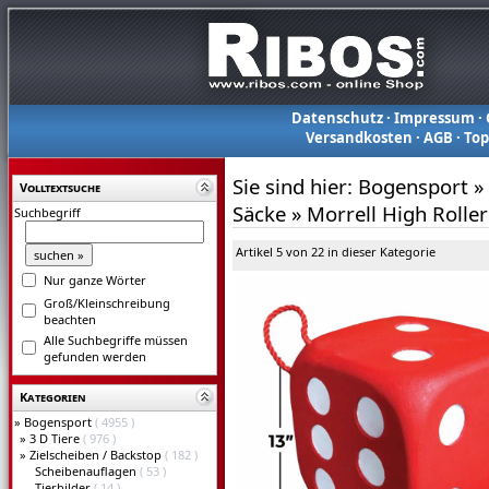
Datenschutz
·
Impressum
·
Versandkosten
·
AGB
·
To
Sie sind hier:
Bogensport
»
Volltextsuche
Säcke
»
Morrell High Roll
Suchbegriff
Artikel 5 von 22 in dieser Kategorie
Nur ganze Wörter
Groß/Kleinschreibung
beachten
Alle Suchbegriffe müssen
gefunden werden
Kategorien
»
Bogensport
( 4955 )
»
3 D Tiere
( 976 )
»
Zielscheiben / Backstop
( 182 )
Scheibenauflagen
( 53 )
Tierbilder
( 14 )