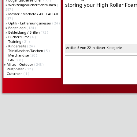
»
Bogentaschen/Hüllen
( 77 )
storing your High Roller Foa
»
Werkzeuge/Kleber/Schrauben
(
297 )
»
Messer / Machete / AXT / ATLATL
( 37 )
»
Optik - Entfernungsmesser
( 24 )
»
Bogenjagd
( 124 )
»
Bekleidung / Brillen
( 73 )
»
Bücher/Filme
( 6 )
Training
( 21 )
»
Kinderseite
( 24 )
Artikel 5 von 22 in dieser Kategorie
Trinkflaschen/Taschen
( 5 )
Merchandise
( 20 )
LARP
( 8 )
»
Miltec - Outdoor
( 248 )
Restposten
( 12 )
Gutschein
( 1 )