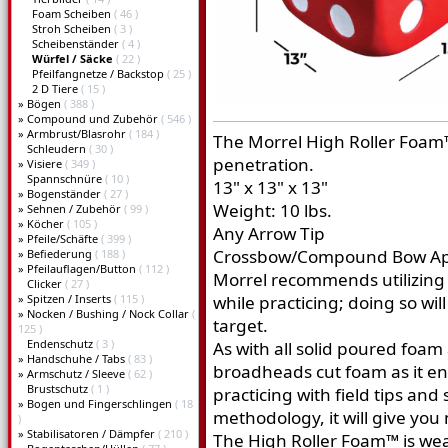
Foam Scheiben
( 46 )
Stroh Scheiben
( 3 )
Scheibenständer
( 4 )
Würfel / Säcke
( 22 )
Pfeilfangnetze / Backstop
( 25 )
2 D Tiere
( 15 )
»
Bögen
( 388 )
»
Compound und Zubehör
( 546 )
»
Armbrust/Blasrohr
( 184 )
The Morrel High Roller Foam™
Schleudern
( 30 )
penetration.
»
Visiere
( 349 )
Spannschnüre
( 10 )
13" x 13" x 13"
»
Bogenständer
( 27 )
Weight: 10 lbs.
»
Sehnen / Zubehör
( 99 )
»
Köcher
( 105 )
Any Arrow Tip
»
Pfeile/Schäfte
( 399 )
Crossbow/Compound Bow A
»
Befiederung
( 188 )
»
Pfeilauflagen/Button
( 112 )
Morrel recommends utilizing a
Clicker
( 27 )
»
Spitzen / Inserts
( 115 )
while practicing; doing so will
»
Nocken / Bushing / Nock Collar
(
target.
125 )
Endenschutz
( 3 )
As with all solid poured foa
»
Handschuhe / Tabs
( 83 )
broadheads cut foam as it en
»
Armschutz / Sleeve
( 62 )
Brustschutz
( 1 )
practicing with field tips and
»
Bogen und Fingerschlingen
( 18
methodology, it will give you
)
»
Stabilisatoren / Dämpfer
( 210 )
The High Roller Foam™ is w