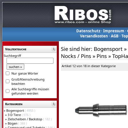
Datenschutz
·
Impressum
·
Versandkosten
·
AGB
·
To
Sie sind hier:
Bogensport
»
Volltextsuche
Nocks / Pins
»
Pins
»
TopHat
Suchbegriff
Artikel 12 von 18 in dieser Kategorie
Nur ganze Wörter
Groß/Kleinschreibung
beachten
Alle Suchbegriffe müssen
gefunden werden
Kategorien
»
Bogensport
( 4955 )
»
3 D Tiere
( 976 )
»
Zielscheiben / Backstop
( 182 )
»
Bögen
( 388 )
»
Compound und Zubehör
( 546 )