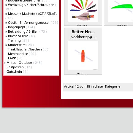
»
Bogentaschen/Hüllen
( 77 )
»
Werkzeuge/Kleber/Schrauben
(
297 )
»
Messer / Machete / AXT / ATLATL
( 37 )
»
Optik - Entfernungsmesser
( 24 )
Weiter »
Weiter »
»
Bogenjagd
( 124 )
Beiter No…
»
Bekleidung / Brillen
( 73 )
»
Bücher/Filme
( 6 )
Nockbettgr�…
Training
( 21 )
»
Kinderseite
( 24 )
Trinkflaschen/Taschen
( 5 )
Merchandise
( 20 )
LARP
( 8 )
»
Miltec - Outdoor
( 248 )
Restposten
( 12 )
Gutschein
( 1 )
Weiter »
Artikel 12 von 18 in dieser Kategorie