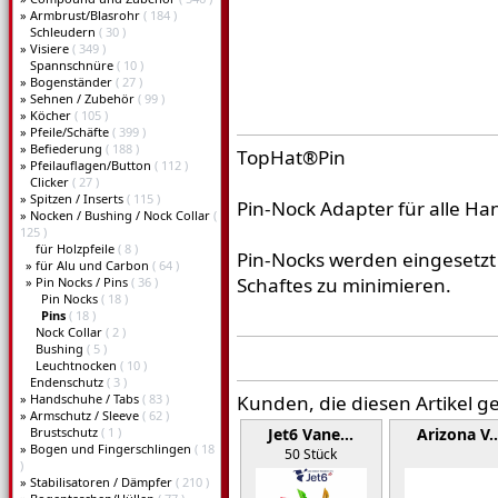
»
Armbrust/Blasrohr
( 184 )
Schleudern
( 30 )
»
Visiere
( 349 )
Spannschnüre
( 10 )
»
Bogenständer
( 27 )
»
Sehnen / Zubehör
( 99 )
»
Köcher
( 105 )
»
Pfeile/Schäfte
( 399 )
»
Befiederung
( 188 )
TopHat®Pin
»
Pfeilauflagen/Button
( 112 )
Clicker
( 27 )
»
Spitzen / Inserts
( 115 )
Pin-Nock Adapter für alle Ha
»
Nocken / Bushing / Nock Collar
(
125 )
für Holzpfeile
( 8 )
Pin-Nocks werden eingesetzt
»
für Alu und Carbon
( 64 )
Schaftes zu minimieren.
»
Pin Nocks / Pins
( 36 )
Pin Nocks
( 18 )
Pins
( 18 )
Nock Collar
( 2 )
Bushing
( 5 )
Leuchtnocken
( 10 )
Endenschutz
( 3 )
»
Handschuhe / Tabs
( 83 )
Kunden, die diesen Artikel g
»
Armschutz / Sleeve
( 62 )
Brustschutz
( 1 )
Jet6 Vane…
Arizona V
»
Bogen und Fingerschlingen
( 18
50 Stück
)
»
Stabilisatoren / Dämpfer
( 210 )