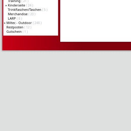
Training
( 21 )
»
Kinderseite
( 24 )
Trinkflaschen/Taschen
( 5 )
Merchandise
( 20 )
LARP
( 8 )
»
Miltec - Outdoor
( 248 )
Restposten
( 12 )
Gutschein
( 1 )