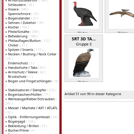
»
Armbrust/Blasrohr
( 184 )
Schleudern
( 30 )
»
Visiere
( 349 )
Spannschnüre
( 10 )
»
Bogenständer
( 27 )
»
Sehnen / Zubehör
( 99 )
»
Köcher
( 105 )
»
Pfeile/Schäfte
( 399 )
Weiter »
Weiter »
»
Befiederung
( 188 )
SRT 3D TA…
»
Pfeilauflagen/Button
( 112 )
Gruppe 3
Clicker
( 27 )
»
Spitzen / Inserts
( 115 )
»
Nocken / Bushing / Nock Collar
(
125 )
Endenschutz
( 3 )
»
Handschuhe / Tabs
( 83 )
»
Armschutz / Sleeve
( 62 )
Brustschutz
( 1 )
»
Bogen und Fingerschlingen
( 18
Weiter »
)
»
Stabilisatoren / Dämpfer
( 210 )
Artikel 51 von 99 in dieser Kategorie
»
Bogentaschen/Hüllen
( 77 )
»
Werkzeuge/Kleber/Schrauben
(
297 )
»
Messer / Machete / AXT / ATLATL
( 37 )
»
Optik - Entfernungsmesser
( 24 )
»
Bogenjagd
( 124 )
»
Bekleidung / Brillen
( 73 )
»
Bücher/Filme
( 6 )