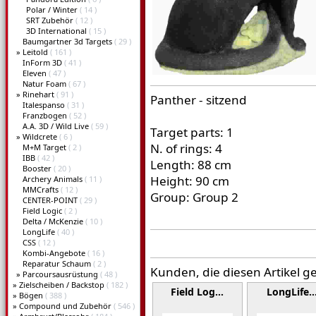
Polar / Winter
( 14 )
SRT Zubehör
( 12 )
3D International
( 15 )
Baumgartner 3d Targets
( 29 )
»
Leitold
( 161 )
InForm 3D
( 41 )
Eleven
( 47 )
Natur Foam
( 67 )
»
Rinehart
( 91 )
Panther - sitzend
Italespanso
( 31 )
Franzbogen
( 52 )
A.A. 3D / Wild Live
( 59 )
Target parts: 1
»
Wildcrete
( 6 )
N. of rings: 4
M+M Target
( 2 )
IBB
( 42 )
Length: 88 cm
Booster
( 20 )
Height: 90 cm
Archery Animals
( 11 )
MMCrafts
( 12 )
Group: Group 2
CENTER-POINT
( 29 )
Field Logic
( 2 )
Delta / McKenzie
( 10 )
LongLife
( 40 )
CSS
( 12 )
Kombi-Angebote
( 16 )
Reparatur Schaum
( 2 )
Kunden, die diesen Artikel g
»
Parcoursausrüstung
( 48 )
»
Zielscheiben / Backstop
( 182 )
Field Log…
LongLife
»
Bögen
( 388 )
»
Compound und Zubehör
( 546 )