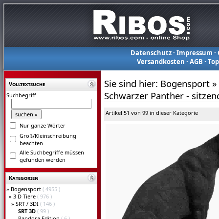
Datenschutz
·
Impressum
·
Versandkosten
·
AGB
·
To
Sie sind hier:
Bogensport
»
Volltextsuche
Schwarzer Panther - sitzen
Suchbegriff
Artikel 51 von 99 in dieser Kategorie
Nur ganze Wörter
Groß/Kleinschreibung
beachten
Alle Suchbegriffe müssen
gefunden werden
Kategorien
»
Bogensport
( 4955 )
»
3 D Tiere
( 976 )
»
SRT / 3DI
( 146 )
SRT 3D
( 99 )
Pandora Edition
( 6 )