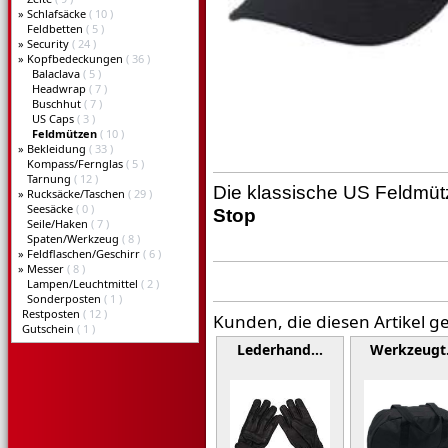
»
Schlafsäcke
( 10 )
Feldbetten
( 5 )
»
Security
( 24 )
»
Kopfbedeckungen
( 36 )
Balaclava
( 5 )
Headwrap
( 7 )
Buschhut
( 7 )
US Caps
( 3 )
Feldmützen
( 10 )
»
Bekleidung
( 33 )
Kompass/Fernglas
( 5 )
Tarnung
( 12 )
Die klassische US Feldmüt
»
Rucksäcke/Taschen
( 29 )
Seesäcke
( 0 )
Stop
Seile/Haken
( 7 )
Spaten/Werkzeug
( 8 )
»
Feldflaschen/Geschirr
( 6 )
»
Messer
( 8 )
Lampen/Leuchtmittel
( 2 )
Sonderposten
( 1 )
Restposten
( 12 )
Kunden, die diesen Artikel g
Gutschein
( 1 )
Lederhand…
Werkzeug