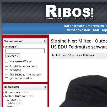
Datenschutz
·
Impressum
·
Versandkosten
·
AGB
·
To
Sie sind hier:
Miltec - Outd
Volltextsuche
US BDU Feldmütze schwar
Suchbegriff
Artikel 1 von 10 in dieser Kategorie
Nur ganze Wörter
Groß/Kleinschreibung
beachten
Alle Suchbegriffe müssen
gefunden werden
Kategorien
»
Bogensport
( 4955 )
»
Miltec - Outdoor
( 248 )
Survival
( 33 )
Holster
( 20 )
Zelte
( 9 )