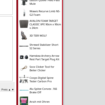
Easton Quiver Field Pack
Mule
Wiawis Recurve Limb NS-
G2 Foam
AVALON FOAM TARGET
CLASSIC XPE 90cm x 90cm
x 24cm
3D TIER WOLF
Shrewd Stabilizer Short
S2 Series
Hamskea Archery Arrow
Rest Part Target Plug Kit
Socx Clicker Tool for
Beiter Clicker
Coops Digital Spine
Tester Carbon Pro
Alu Spitze Convex .166
Preis
▲
▼
Brake Off
Arsch mit Ohren