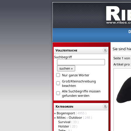
D
Sie sind hi
Volltextsuche
Suchbegriff
Seite 1 von
Artikel pro
Nur ganze Wörter
Groß/Kleinschreibung
beachten
Alle Suchbegriffe müssen
gefunden werden
Kategorien
»
Bogensport
( 4955 )
»
Miltec - Outdoor
( 248 )
Survival
( 33 )
Holster
( 20 )
Zelte
( 9 )