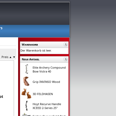
rs
Warenkorb
Der Warenkorb ist leer.
Preis
▲
▼
Neue Artikel
Elite Archery Compound
Bow Victra 40
Grip INVINSO Wood
3D FELDHASEN
ot
Hoyt Recurve Handle
XCEED 2-Series 25"