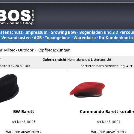
atenschutz
·
Impressum
·
Growing Bow
·
Bogenladen und 3 D Parcou
Versandkosten
·
AGB
·
Topangebote
·
Warenkorb
·
Ihr Kundenkonto
er:
Miltec - Outdoor
»
Kopfbedeckungen
 1
Galerieansicht
Normalansicht
Listenansicht
 Seite
3
10
20
50
100
Sortieren nach Bezeichnung
▲
▼
BW Barett
Commando Barett korallr
Art-Nr. 45-10103
Art-Nr. 45-10104
Variante auswählen »
Variante auswählen »