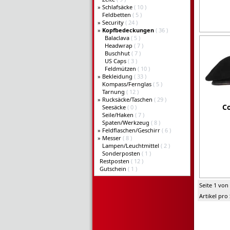
»
Schlafsäcke
( 10 )
Feldbetten
( 5 )
»
Security
( 24 )
»
Kopfbedeckungen
( 36 )
Balaclava
( 5 )
Headwrap
( 7 )
Buschhut
( 7 )
US Caps
( 3 )
Feldmützen
( 10 )
»
Bekleidung
( 33 )
Kompass/Fernglas
( 5 )
Tarnung
( 12 )
»
Rucksäcke/Taschen
( 29 )
C
Seesäcke
( 0 )
Seile/Haken
( 7 )
Spaten/Werkzeug
( 8 )
»
Feldflaschen/Geschirr
( 6 )
»
Messer
( 8 )
Lampen/Leuchtmittel
( 2 )
Sonderposten
( 1 )
Restposten
( 12 )
Gutschein
( 1 )
Seite 1 von
Artikel pro