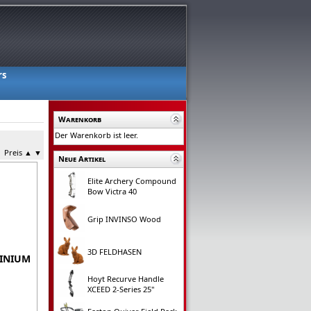
rs
Warenkorb
Der Warenkorb ist leer.
Preis
▲
▼
Neue Artikel
Elite Archery Compound
Bow Victra 40
Grip INVINSO Wood
3D FELDHASEN
MINIUM
Hoyt Recurve Handle
XCEED 2-Series 25"