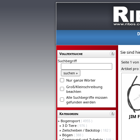
D
Sie sind hi
Volltextsuche
Suchbegriff
Seite 1 von
Artikel pro
Nur ganze Wörter
Groß/Kleinschreibung
beachten
Alle Suchbegriffe müssen
gefunden werden
Kategorien
JIM 
»
Bogensport
( 4955 )
»
3 D Tiere
( 976 )
»
Zielscheiben / Backstop
( 182 )
»
Bögen
( 388 )
»
Compound und Zubehör
( 546 )