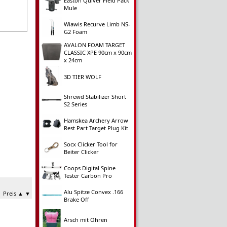
Easton Quiver Field Pack
Mule
Wiawis Recurve Limb NS-
G2 Foam
AVALON FOAM TARGET
CLASSIC XPE 90cm x 90cm
x 24cm
3D TIER WOLF
Shrewd Stabilizer Short
S2 Series
Hamskea Archery Arrow
Rest Part Target Plug Kit
Socx Clicker Tool for
Beiter Clicker
Coops Digital Spine
Tester Carbon Pro
Alu Spitze Convex .166
Preis
▲
▼
Brake Off
Arsch mit Ohren