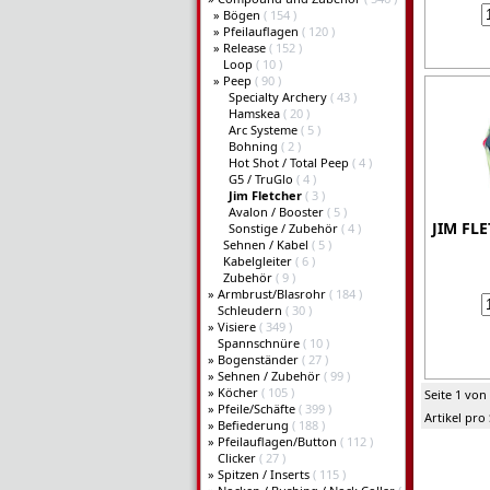
»
Bögen
( 154 )
»
Pfeilauflagen
( 120 )
»
Release
( 152 )
Loop
( 10 )
»
Peep
( 90 )
Specialty Archery
( 43 )
Hamskea
( 20 )
Arc Systeme
( 5 )
Bohning
( 2 )
Hot Shot / Total Peep
( 4 )
G5 / TruGlo
( 4 )
Jim Fletcher
( 3 )
Avalon / Booster
( 5 )
JIM FL
Sonstige / Zubehör
( 4 )
Sehnen / Kabel
( 5 )
Kabelgleiter
( 6 )
Zubehör
( 9 )
»
Armbrust/Blasrohr
( 184 )
Schleudern
( 30 )
»
Visiere
( 349 )
Spannschnüre
( 10 )
»
Bogenständer
( 27 )
»
Sehnen / Zubehör
( 99 )
»
Köcher
( 105 )
Seite 1 von
»
Pfeile/Schäfte
( 399 )
Artikel pro
»
Befiederung
( 188 )
»
Pfeilauflagen/Button
( 112 )
Clicker
( 27 )
»
Spitzen / Inserts
( 115 )