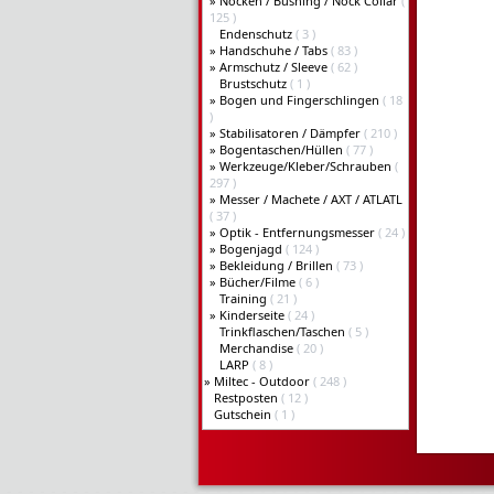
»
Nocken / Bushing / Nock Collar
(
125 )
Endenschutz
( 3 )
»
Handschuhe / Tabs
( 83 )
»
Armschutz / Sleeve
( 62 )
Brustschutz
( 1 )
»
Bogen und Fingerschlingen
( 18
)
»
Stabilisatoren / Dämpfer
( 210 )
»
Bogentaschen/Hüllen
( 77 )
»
Werkzeuge/Kleber/Schrauben
(
297 )
»
Messer / Machete / AXT / ATLATL
( 37 )
»
Optik - Entfernungsmesser
( 24 )
»
Bogenjagd
( 124 )
»
Bekleidung / Brillen
( 73 )
»
Bücher/Filme
( 6 )
Training
( 21 )
»
Kinderseite
( 24 )
Trinkflaschen/Taschen
( 5 )
Merchandise
( 20 )
LARP
( 8 )
»
Miltec - Outdoor
( 248 )
Restposten
( 12 )
Gutschein
( 1 )