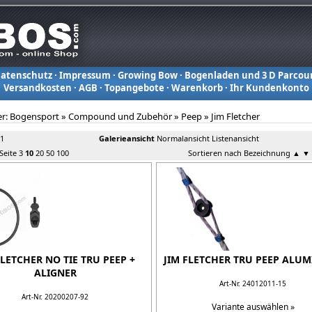
atenschutz
·
Impressum
·
Growing Bow
·
Bogenladen und 3 D Parcou
Versandkosten
·
AGB
·
Topangebote
·
Warenkorb
·
Ihr Kundenkonto
er:
Bogensport
»
Compound und Zubehör
»
Peep
»
Jim Fletcher
 1
Galerieansicht
Normalansicht
Listenansicht
 Seite
3
10
20
50
100
Sortieren nach Bezeichnung
▲
▼
FLETCHER NO TIE TRU PEEP +
JIM FLETCHER TRU PEEP ALU
ALIGNER
Art-Nr. 24012011-15
Art-Nr. 20200207-92
Variante auswählen »