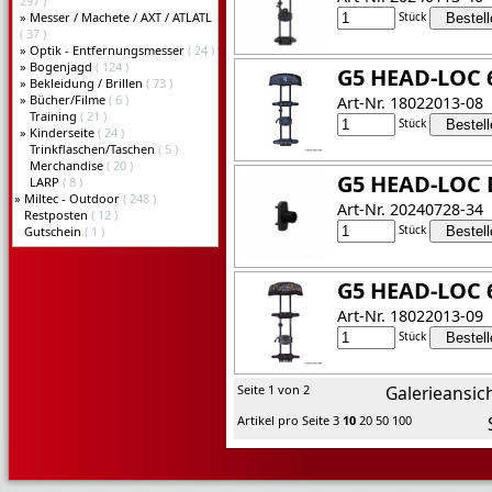
297 )
»
Messer / Machete / AXT / ATLATL
Stück
( 37 )
»
Optik - Entfernungsmesser
( 24 )
»
Bogenjagd
( 124 )
G5 HEAD-LOC 6
»
Bekleidung / Brillen
( 73 )
»
Bücher/Filme
( 6 )
Art-Nr. 18022013-08
Training
( 21 )
Stück
»
Kinderseite
( 24 )
Trinkflaschen/Taschen
( 5 )
Merchandise
( 20 )
G5 HEAD-LOC 
LARP
( 8 )
»
Miltec - Outdoor
( 248 )
Art-Nr. 20240728-34
Restposten
( 12 )
Stück
Gutschein
( 1 )
G5 HEAD-LOC 6
Art-Nr. 18022013-09
Stück
Seite 1 von 2
Galerieansic
Artikel pro Seite
3
10
20
50
100