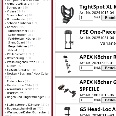
»
Armbrust/Blasrohr
( 184 )
TightSpot XL 
Schleudern
( 30 )
»
Visiere
( 349 )
Art-Nr. 20241015-04
Spannschnüre
( 10 )
Stück
»
Bogenständer
( 27 )
»
Sehnen / Zubehör
( 99 )
»
Köcher
( 105 )
PSE One-Piece
Rückenköcher
( 13 )
Seitenköcher
( 26 )
Art-Nr. 20251031-06
Feld/Holster Köcher
( 30 )
Varian
Silent Guard
( 4 )
Bogenköcher
( 17 )
Gürtel
( 15 )
»
Pfeile/Schäfte
( 399 )
APEX Köcher 
»
Befiederung
( 188 )
»
Pfeilauflagen/Button
( 112 )
Art-Nr. 20200903-01
Clicker
( 27 )
Stück
»
Spitzen / Inserts
( 115 )
»
Nocken / Bushing / Nock Collar
(
125 )
APEX Köcher
Endenschutz
( 3 )
»
Handschuhe / Tabs
( 83 )
5PFEILE
»
Armschutz / Sleeve
( 62 )
Brustschutz
( 1 )
Art-Nr. 18022013-06
»
Bogen und Fingerschlingen
( 18
Stück
)
»
Stabilisatoren / Dämpfer
( 210 )
G5 Head-Loc Ai
»
Bogentaschen/Hüllen
( 77 )
»
Werkzeuge/Kleber/Schrauben
(
Art-Nr. 20240113-40