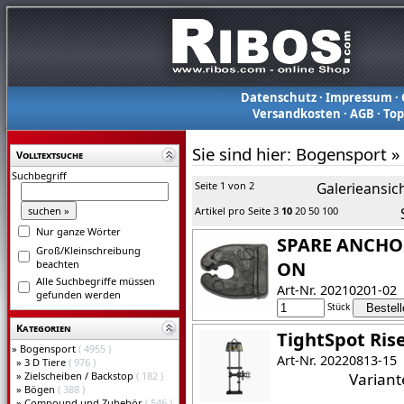
Datenschutz
·
Impressum
·
Versandkosten
·
AGB
·
To
Sie sind hier:
Bogensport
»
Volltextsuche
Suchbegriff
Seite 1 von 2
Galerieansic
Artikel pro Seite
3
10
20
50
100
Nur ganze Wörter
SPARE ANCHO
Groß/Kleinschreibung
beachten
ON
Alle Suchbegriffe müssen
Art-Nr. 20210201-02
gefunden werden
Stück
Kategorien
TightSpot Ris
»
Bogensport
( 4955 )
Art-Nr. 20220813-15
»
3 D Tiere
( 976 )
»
Zielscheiben / Backstop
( 182 )
Varian
»
Bögen
( 388 )
»
Compound und Zubehör
( 546 )