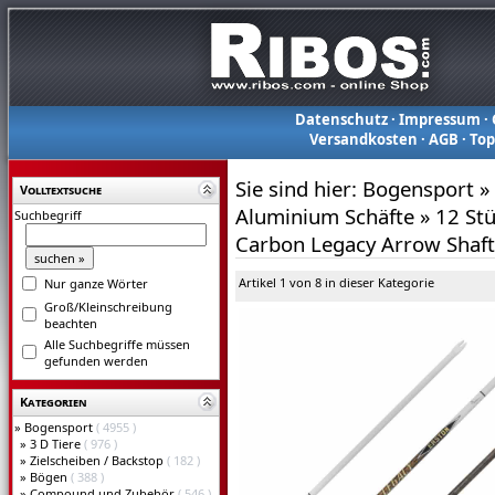
Datenschutz
·
Impressum
·
Versandkosten
·
AGB
·
To
Sie sind hier:
Bogensport
»
Volltextsuche
Aluminium Schäfte
»
12 Stü
Suchbegriff
Carbon Legacy Arrow Shaft
Artikel 1 von 8 in dieser Kategorie
Nur ganze Wörter
Groß/Kleinschreibung
beachten
Alle Suchbegriffe müssen
gefunden werden
Kategorien
»
Bogensport
( 4955 )
»
3 D Tiere
( 976 )
»
Zielscheiben / Backstop
( 182 )
»
Bögen
( 388 )
»
Compound und Zubehör
( 546 )