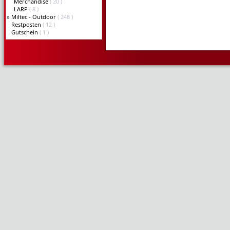
Merchandise
( 20 )
LARP
( 8 )
»
Miltec - Outdoor
( 248 )
Restposten
( 12 )
Gutschein
( 1 )