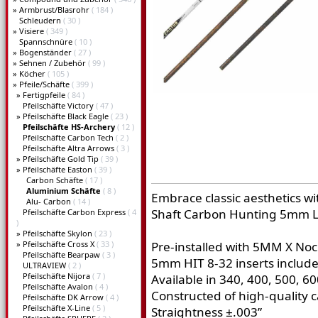
»
Armbrust/Blasrohr
( 184 )
Schleudern
( 30 )
»
Visiere
( 349 )
Spannschnüre
( 10 )
»
Bogenständer
( 27 )
»
Sehnen / Zubehör
( 99 )
»
Köcher
( 105 )
»
Pfeile/Schäfte
( 399 )
»
Fertigpfeile
( 84 )
Pfeilschäfte Victory
( 47 )
»
Pfeilschäfte Black Eagle
( 23 )
Pfeilschäfte HS-Archery
( 12 )
Pfeilschäfte Carbon Tech
( 2 )
Pfeilschäfte Altra Arrows
( 3 )
»
Pfeilschäfte Gold Tip
( 39 )
»
Pfeilschäfte Easton
( 39 )
Carbon Schäfte
( 17 )
Aluminium Schäfte
( 8 )
Embrace classic aesthetics 
Alu- Carbon
( 14 )
Shaft Carbon Hunting 5mm Leg
Pfeilschäfte Carbon Express
( 4
)
»
Pfeilschäfte Skylon
( 23 )
»
Pfeilschäfte Cross X
( 33 )
Pre-installed with 5MM X Noc
Pfeilschäfte Bearpaw
( 3 )
5mm HIT 8-32 inserts includ
ULTRAVIEW
( 2 )
Pfeilschäfte Nijora
( 7 )
Available in 340, 400, 500, 6
Pfeilschäfte Avalon
( 4 )
Constructed of high-quality c
Pfeilschäfte DK Arrow
( 4 )
Pfeilschäfte X-Line
( 5 )
Straightness ±.003”