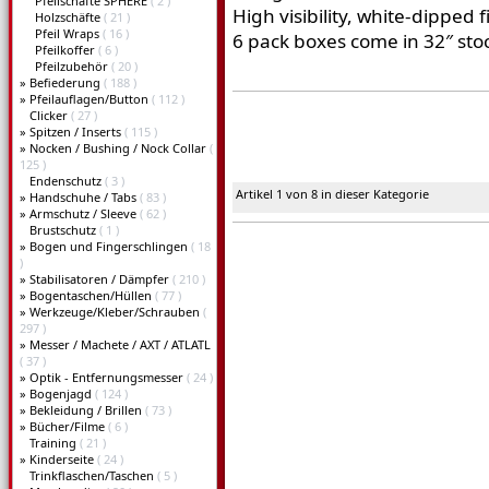
Pfeilschäfte SPHERE
( 2 )
High visibility, white-dipped f
Holzschäfte
( 21 )
Pfeil Wraps
( 16 )
6 pack boxes come in 32″ sto
Pfeilkoffer
( 6 )
Pfeilzubehör
( 20 )
»
Befiederung
( 188 )
»
Pfeilauflagen/Button
( 112 )
Clicker
( 27 )
»
Spitzen / Inserts
( 115 )
»
Nocken / Bushing / Nock Collar
(
125 )
Endenschutz
( 3 )
Artikel 1 von 8 in dieser Kategorie
»
Handschuhe / Tabs
( 83 )
»
Armschutz / Sleeve
( 62 )
Brustschutz
( 1 )
»
Bogen und Fingerschlingen
( 18
)
»
Stabilisatoren / Dämpfer
( 210 )
»
Bogentaschen/Hüllen
( 77 )
»
Werkzeuge/Kleber/Schrauben
(
297 )
»
Messer / Machete / AXT / ATLATL
( 37 )
»
Optik - Entfernungsmesser
( 24 )
»
Bogenjagd
( 124 )
»
Bekleidung / Brillen
( 73 )
»
Bücher/Filme
( 6 )
Training
( 21 )
»
Kinderseite
( 24 )
Trinkflaschen/Taschen
( 5 )