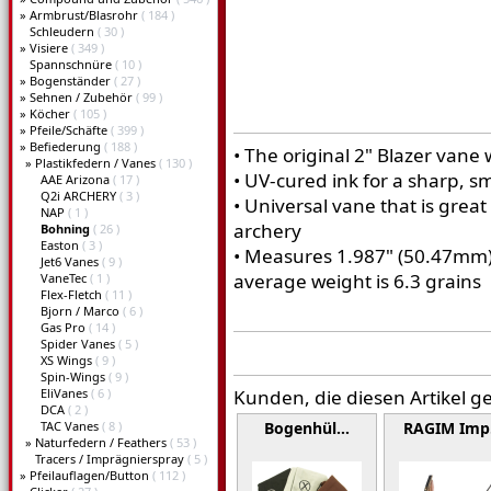
»
Armbrust/Blasrohr
( 184 )
Schleudern
( 30 )
»
Visiere
( 349 )
Spannschnüre
( 10 )
»
Bogenständer
( 27 )
»
Sehnen / Zubehör
( 99 )
»
Köcher
( 105 )
»
Pfeile/Schäfte
( 399 )
»
Befiederung
( 188 )
• The original 2" Blazer vane 
»
Plastikfedern / Vanes
( 130 )
• UV-cured ink for a sharp, 
AAE Arizona
( 17 )
Q2i ARCHERY
( 3 )
• Universal vane that is gre
NAP
( 1 )
archery
Bohning
( 26 )
Easton
( 3 )
• Measures 1.987" (50.47mm) 
Jet6 Vanes
( 9 )
average weight is 6.3 grains
VaneTec
( 1 )
Flex-Fletch
( 11 )
Bjorn / Marco
( 6 )
Gas Pro
( 14 )
Spider Vanes
( 5 )
XS Wings
( 9 )
Spin-Wings
( 9 )
EliVanes
( 6 )
Kunden, die diesen Artikel g
DCA
( 2 )
TAC Vanes
( 8 )
Bogenhül…
RAGIM Im
»
Naturfedern / Feathers
( 53 )
Tracers / Imprägnierspray
( 5 )
»
Pfeilauflagen/Button
( 112 )