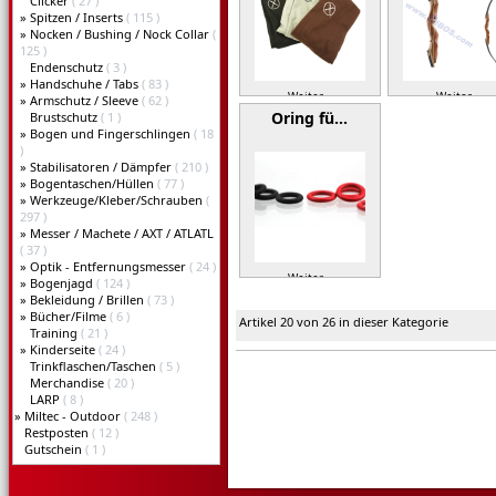
Clicker
( 27 )
»
Spitzen / Inserts
( 115 )
»
Nocken / Bushing / Nock Collar
(
125 )
Endenschutz
( 3 )
»
Handschuhe / Tabs
( 83 )
Weiter »
Weiter »
»
Armschutz / Sleeve
( 62 )
Oring fü…
Brustschutz
( 1 )
»
Bogen und Fingerschlingen
( 18
)
»
Stabilisatoren / Dämpfer
( 210 )
»
Bogentaschen/Hüllen
( 77 )
»
Werkzeuge/Kleber/Schrauben
(
297 )
»
Messer / Machete / AXT / ATLATL
( 37 )
»
Optik - Entfernungsmesser
( 24 )
Weiter »
»
Bogenjagd
( 124 )
»
Bekleidung / Brillen
( 73 )
»
Bücher/Filme
( 6 )
Artikel 20 von 26 in dieser Kategorie
Training
( 21 )
»
Kinderseite
( 24 )
Trinkflaschen/Taschen
( 5 )
Merchandise
( 20 )
LARP
( 8 )
»
Miltec - Outdoor
( 248 )
Restposten
( 12 )
Gutschein
( 1 )