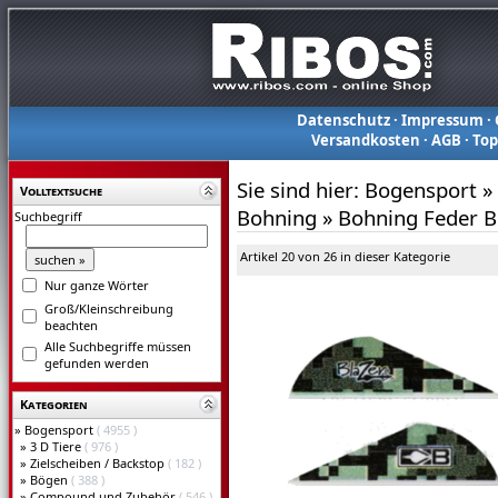
Datenschutz
·
Impressum
·
Versandkosten
·
AGB
·
To
Sie sind hier:
Bogensport
»
Volltextsuche
Bohning
»
Bohning Feder B
Suchbegriff
Artikel 20 von 26 in dieser Kategorie
Nur ganze Wörter
Groß/Kleinschreibung
beachten
Alle Suchbegriffe müssen
gefunden werden
Kategorien
»
Bogensport
( 4955 )
»
3 D Tiere
( 976 )
»
Zielscheiben / Backstop
( 182 )
»
Bögen
( 388 )
»
Compound und Zubehör
( 546 )