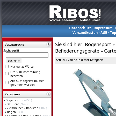
Datenschutz
·
Impressum
·
Versandkosten
·
AGB
·
To
Sie sind hier:
Bogensport
»
Volltextsuche
Befiederungsgeräte
»
Carte
Suchbegriff
Artikel 5 von 42 in dieser Kategorie
Nur ganze Wörter
Groß/Kleinschreibung
beachten
Alle Suchbegriffe müssen
gefunden werden
Kategorien
»
Bogensport
( 4955 )
»
3 D Tiere
( 976 )
»
Zielscheiben / Backstop
( 182 )
»
Bögen
( 388 )
»
Compound und Zubehör
( 546 )