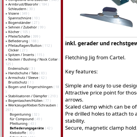
»
Armbrust/Blasrohr
( 184 )
Schleudern
( 30 )
»
Visiere
( 349 )
Spannschnüre
( 10 )
»
Bogenständer
( 27 )
»
Sehnen / Zubehör
( 99 )
»
Köcher
( 105 )
»
Pfeile/Schäfte
( 399 )
»
Befiederung
( 188 )
inkl. gerader und rechstg
»
Pfeilauflagen/Button
( 112 )
Clicker
( 27 )
»
Spitzen / Inserts
( 115 )
Fletching Jig from Cartel.
»
Nocken / Bushing / Nock Collar
(
125 )
Endenschutz
( 3 )
Key features:
»
Handschuhe / Tabs
( 83 )
»
Armschutz / Sleeve
( 62 )
Brustschutz
( 1 )
Simple and easy to use desig
»
Bogen und Fingerschlingen
( 18
)
Attractive price point for tho
»
Stabilisatoren / Dämpfer
( 210 )
arrows.
»
Bogentaschen/Hüllen
( 77 )
»
Werkzeuge/Kleber/Schrauben
(
Scaled clamp which can be of
297 )
Pre drilled holes to attach to
Bogentuning
( 32 )
für Compound
( 49 )
stability.
Pfeiltuning
( 43 )
Secure, magnetic clamp hold
Befiederungsgeräte
( 42 )
Klebstoffe
( 30 )