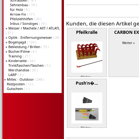
Schrauben
( 18 )
Sehnenbau
( 19 )
für Holz
( 8 )
Arrow-Fix
( 17 )
Pfeilziehhilfen
( 20 )
Kunden, die diesen Artikel g
Inbus / Sonstiges
( 19 )
»
Messer / Machete / AXT / ATLATL
Pfeilkralle
CARBON E
( 37 )
»
Optik - Entfernungsmesser
( 24 )
»
Bogenjagd
( 124 )
Weiter »
»
Bekleidung / Brillen
( 73 )
»
Bücher/Filme
( 6 )
Training
( 21 )
»
Kinderseite
( 24 )
Trinkflaschen/Taschen
( 5 )
Merchandise
( 20 )
LARP
( 8 )
Weiter »
»
Miltec - Outdoor
( 248 )
Push’n�…
Restposten
( 12 )
Gutschein
( 1 )
Weiter »