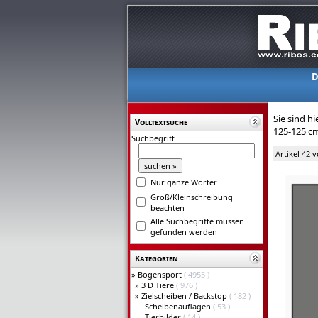
D
Sie sind hi
Volltextsuche
125-125 cm
Suchbegriff
Artikel 42 
Nur ganze Wörter
Groß/Kleinschreibung
beachten
Alle Suchbegriffe müssen
gefunden werden
Kategorien
»
Bogensport
( 4955 )
»
3 D Tiere
( 976 )
»
Zielscheiben / Backstop
( 182 )
Scheibenauflagen
( 53 )
Tierbilder
( 14 )