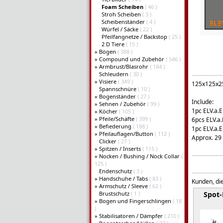
Foam Scheiben
( 46 )
Stroh Scheiben
( 3 )
Scheibenständer
( 4 )
Würfel / Säcke
( 22 )
Pfeilfangnetze / Backstop
( 25 )
2 D Tiere
( 15 )
»
Bögen
( 388 )
»
Compound und Zubehör
( 546 )
»
Armbrust/Blasrohr
( 184 )
Schleudern
( 30 )
»
Visiere
( 349 )
125x125x2
Spannschnüre
( 10 )
»
Bogenständer
( 27 )
Include:
»
Sehnen / Zubehör
( 99 )
1pc ELV.a.
»
Köcher
( 105 )
»
Pfeile/Schäfte
( 399 )
6pcs ELV.a
»
Befiederung
( 188 )
1pc ELV.a.
»
Pfeilauflagen/Button
( 112 )
Approx. 29
Clicker
( 27 )
»
Spitzen / Inserts
( 115 )
»
Nocken / Bushing / Nock Collar
(
125 )
Endenschutz
( 3 )
»
Handschuhe / Tabs
( 83 )
Kunden, die
»
Armschutz / Sleeve
( 62 )
Brustschutz
( 1 )
Spot
»
Bogen und Fingerschlingen
( 18
)
»
Stabilisatoren / Dämpfer
( 210 )