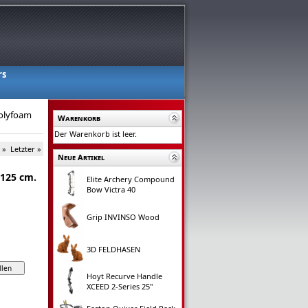
rs
Polyfoam
Warenkorb
Der Warenkorb ist leer.
 »
Letzter »
Neue Artikel
-125 cm.
Elite Archery Compound
Bow Victra 40
Grip INVINSO Wood
3D FELDHASEN
Hoyt Recurve Handle
XCEED 2-Series 25"