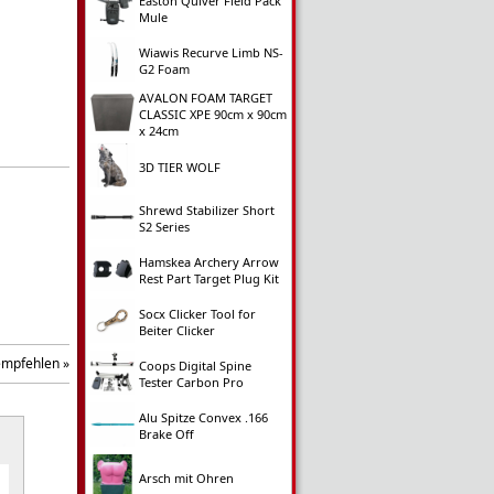
Easton Quiver Field Pack
Mule
Wiawis Recurve Limb NS-
G2 Foam
AVALON FOAM TARGET
CLASSIC XPE 90cm x 90cm
x 24cm
3D TIER WOLF
Shrewd Stabilizer Short
S2 Series
Hamskea Archery Arrow
Rest Part Target Plug Kit
Socx Clicker Tool for
Beiter Clicker
empfehlen »
Coops Digital Spine
Tester Carbon Pro
Alu Spitze Convex .166
Brake Off
Arsch mit Ohren