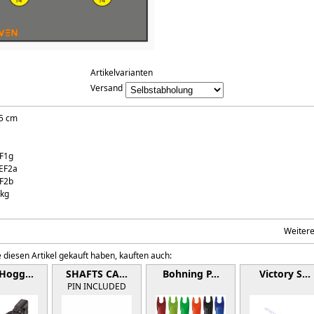
Artikelvarianten
Versand
5 cm
EF1g
.EF2a
EF2b
 kg
Weiter
 diesen Artikel gekauft haben, kauften auch:
-Hogg…
SHAFTS CA…
Bohning P…
Victory S…
PIN INCLUDED