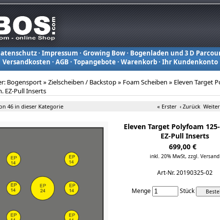
atenschutz
·
Impressum
·
Growing Bow
·
Bogenladen und 3 D Parcou
Versandkosten
·
AGB
·
Topangebote
·
Warenkorb
·
Ihr Kundenkonto
er:
Bogensport
»
Zielscheiben / Backstop
»
Foam Scheiben
»
Eleven Target 
. EZ-Pull Inserts
von 46 in dieser Kategorie
« Erster
‹ Zurück
Weiter
Eleven Target Polyfoam 125
EZ-Pull Inserts
699,00 €
inkl. 20% MwSt,
zzgl. Versand
Art-Nr. 20190325-02
Menge
Stück