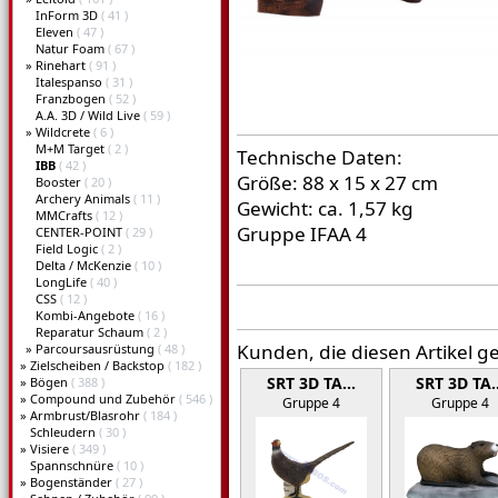
InForm 3D
( 41 )
Eleven
( 47 )
Natur Foam
( 67 )
»
Rinehart
( 91 )
Italespanso
( 31 )
Franzbogen
( 52 )
A.A. 3D / Wild Live
( 59 )
»
Wildcrete
( 6 )
M+M Target
( 2 )
Technische Daten:
IBB
( 42 )
Größe: 88 x 15 x 27 cm
Booster
( 20 )
Archery Animals
( 11 )
Gewicht: ca. 1,57 kg
MMCrafts
( 12 )
Gruppe IFAA 4
CENTER-POINT
( 29 )
Field Logic
( 2 )
Delta / McKenzie
( 10 )
LongLife
( 40 )
CSS
( 12 )
Kombi-Angebote
( 16 )
Reparatur Schaum
( 2 )
Kunden, die diesen Artikel g
»
Parcoursausrüstung
( 48 )
»
Zielscheiben / Backstop
( 182 )
SRT 3D TA…
SRT 3D TA
»
Bögen
( 388 )
»
Compound und Zubehör
( 546 )
Gruppe 4
Gruppe 4
»
Armbrust/Blasrohr
( 184 )
Schleudern
( 30 )
»
Visiere
( 349 )
Spannschnüre
( 10 )
»
Bogenständer
( 27 )