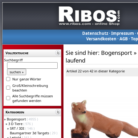
Datenschutz
·
Impressum
·
Versandkosten
·
AGB
·
To
Sie sind hier:
Bogensport
»
Volltextsuche
laufend
Suchbegriff
Artikel 22 von 42 in dieser Kategorie
Nur ganze Wörter
Groß/Kleinschreibung
beachten
Alle Suchbegriffe müssen
gefunden werden
Kategorien
»
Bogensport
( 4955 )
»
3 D Tiere
( 976 )
»
SRT / 3DI
( 146 )
Baumgartner 3d Targets
( 29 )
»
Leitold
( 161 )