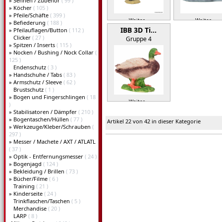
»
Sehnen / Zubehör
( 99 )
»
Köcher
( 105 )
»
Pfeile/Schäfte
( 399 )
Weiter »
Weiter »
»
Befiederung
( 188 )
IBB 3D Ti…
»
Pfeilauflagen/Button
( 112 )
Clicker
( 27 )
Gruppe 4
»
Spitzen / Inserts
( 115 )
»
Nocken / Bushing / Nock Collar
(
125 )
Endenschutz
( 3 )
»
Handschuhe / Tabs
( 83 )
»
Armschutz / Sleeve
( 62 )
Brustschutz
( 1 )
»
Bogen und Fingerschlingen
( 18
Weiter »
)
»
Stabilisatoren / Dämpfer
( 210 )
»
Bogentaschen/Hüllen
( 77 )
Artikel 22 von 42 in dieser Kategorie
»
Werkzeuge/Kleber/Schrauben
(
297 )
»
Messer / Machete / AXT / ATLATL
( 37 )
»
Optik - Entfernungsmesser
( 24 )
»
Bogenjagd
( 124 )
»
Bekleidung / Brillen
( 73 )
»
Bücher/Filme
( 6 )
Training
( 21 )
»
Kinderseite
( 24 )
Trinkflaschen/Taschen
( 5 )
Merchandise
( 20 )
LARP
( 8 )