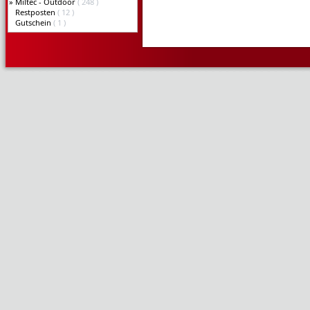
»
Miltec - Outdoor
( 248 )
Restposten
( 12 )
Gutschein
( 1 )