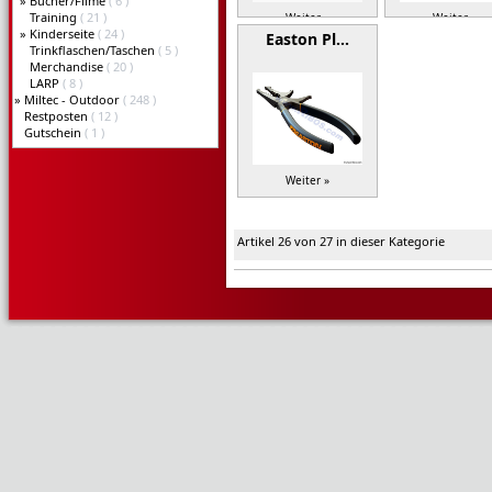
»
Bücher/Filme
( 6 )
Training
( 21 )
Weiter »
Weiter »
»
Kinderseite
( 24 )
Easton Pl…
Trinkflaschen/Taschen
( 5 )
Merchandise
( 20 )
LARP
( 8 )
»
Miltec - Outdoor
( 248 )
Restposten
( 12 )
Gutschein
( 1 )
Weiter »
Artikel 26 von 27 in dieser Kategorie