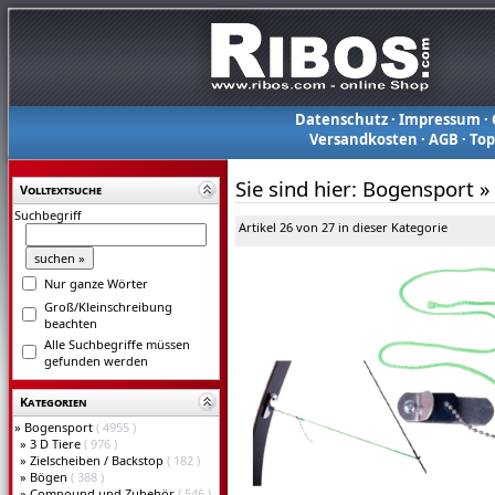
Datenschutz
·
Impressum
·
Versandkosten
·
AGB
·
To
Sie sind hier:
Bogensport
»
Volltextsuche
Suchbegriff
Artikel 26 von 27 in dieser Kategorie
Nur ganze Wörter
Groß/Kleinschreibung
beachten
Alle Suchbegriffe müssen
gefunden werden
Kategorien
»
Bogensport
( 4955 )
»
3 D Tiere
( 976 )
»
Zielscheiben / Backstop
( 182 )
»
Bögen
( 388 )
»
Compound und Zubehör
( 546 )