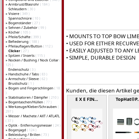
»
Armbrust/Blasrohr
( 184 )
Schleudern
( 30 )
»
Visiere
( 349 )
Spannschnüre
( 10 )
»
Bogenständer
( 27 )
»
Sehnen / Zubehör
( 99 )
»
Köcher
( 105 )
• MOUNTS TO TOP BOW LIM
»
Pfeile/Schäfte
( 399 )
»
Befiederung
( 188 )
• USED FOR EITHER RECUR
»
Pfeilauflagen/Button
( 112 )
• EASILY ADJUSTED TO ANY 
Clicker
( 27 )
»
Spitzen / Inserts
( 115 )
• SIMPLE, DURABLE DESIGN
»
Nocken / Bushing / Nock Collar
(
125 )
Endenschutz
( 3 )
»
Handschuhe / Tabs
( 83 )
»
Armschutz / Sleeve
( 62 )
Brustschutz
( 1 )
»
Bogen und Fingerschlingen
( 18
Kunden, die diesen Artikel g
)
»
Stabilisatoren / Dämpfer
( 210 )
E X E FIN…
TopHat®P
»
Bogentaschen/Hüllen
( 77 )
»
Werkzeuge/Kleber/Schrauben
(
297 )
»
Messer / Machete / AXT / ATLATL
( 37 )
»
Optik - Entfernungsmesser
( 24 )
»
Bogenjagd
( 124 )
»
Bekleidung / Brillen
( 73 )