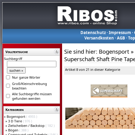
Datenschutz
·
Impressum
·
Versandkosten
·
AGB
·
To
Sie sind hier:
Bogensport
»
Volltextsuche
Superschaft Shaft Pine Tap
Suchbegriff
Artikel 8 von 21 in dieser Kategorie
Nur ganze Wörter
Groß/Kleinschreibung
beachten
Alle Suchbegriffe müssen
gefunden werden
Kategorien
»
Bogensport
( 4955 )
»
3 D Tiere
( 976 )
»
Zielscheiben / Backstop
( 182 )
»
Bögen
( 388 )
»
Compound und Zubehör
( 546 )