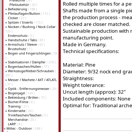
Pfeilkoffer
( 6 )
Rolled multiple times for a pe
Pfeilzubehör
( 20 )
»
Befiederung
( 188 )
Shafts made from a single pi
»
Pfeilauflagen/Button
( 112 )
the production process - mea
Clicker
( 27 )
»
Spitzen / Inserts
( 115 )
checked are closer matched.
»
Nocken / Bushing / Nock Collar
(
Sustainable production with 
125 )
Endenschutz
( 3 )
manufacturing point.
»
Handschuhe / Tabs
( 83 )
Made in Germany.
»
Armschutz / Sleeve
( 62 )
Brustschutz
( 1 )
Technical specifications:
»
Bogen und Fingerschlingen
( 18
)
»
Stabilisatoren / Dämpfer
( 210 )
Material: Pine
»
Bogentaschen/Hüllen
( 77 )
Diameter: 9/32 nock end gra
»
Werkzeuge/Kleber/Schrauben
(
297 )
Straightness:
»
Messer / Machete / AXT / ATLATL
Weight tolerance:
( 37 )
»
Optik - Entfernungsmesser
( 24 )
Uncut length (approx): 32"
»
Bogenjagd
( 124 )
»
Bekleidung / Brillen
( 73 )
Included components: None
»
Bücher/Filme
( 6 )
Optimal for: Traditional archer
Training
( 21 )
»
Kinderseite
( 24 )
Trinkflaschen/Taschen
( 5 )
Merchandise
( 20 )
LARP
( 8 )
»
Miltec - Outdoor
( 248 )