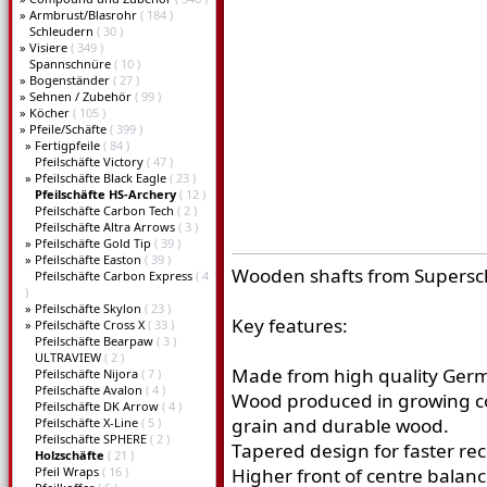
»
Armbrust/Blasrohr
( 184 )
Schleudern
( 30 )
»
Visiere
( 349 )
Spannschnüre
( 10 )
»
Bogenständer
( 27 )
»
Sehnen / Zubehör
( 99 )
»
Köcher
( 105 )
»
Pfeile/Schäfte
( 399 )
»
Fertigpfeile
( 84 )
Pfeilschäfte Victory
( 47 )
»
Pfeilschäfte Black Eagle
( 23 )
Pfeilschäfte HS-Archery
( 12 )
Pfeilschäfte Carbon Tech
( 2 )
Pfeilschäfte Altra Arrows
( 3 )
»
Pfeilschäfte Gold Tip
( 39 )
»
Pfeilschäfte Easton
( 39 )
Wooden shafts from Supersc
Pfeilschäfte Carbon Express
( 4
)
»
Pfeilschäfte Skylon
( 23 )
Key features:
»
Pfeilschäfte Cross X
( 33 )
Pfeilschäfte Bearpaw
( 3 )
ULTRAVIEW
( 2 )
Made from high quality Ger
Pfeilschäfte Nijora
( 7 )
Pfeilschäfte Avalon
( 4 )
Wood produced in growing con
Pfeilschäfte DK Arrow
( 4 )
grain and durable wood.
Pfeilschäfte X-Line
( 5 )
Pfeilschäfte SPHERE
( 2 )
Tapered design for faster rec
Holzschäfte
( 21 )
Pfeil Wraps
( 16 )
Higher front of centre balanc