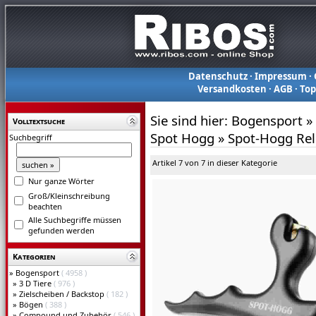
Datenschutz
·
Impressum
·
Versandkosten
·
AGB
·
To
Sie sind hier:
Bogensport
»
Volltextsuche
Spot Hogg
»
Spot-Hogg Rel
Suchbegriff
Artikel 7 von 7 in dieser Kategorie
Nur ganze Wörter
Groß/Kleinschreibung
beachten
Alle Suchbegriffe müssen
gefunden werden
Kategorien
»
Bogensport
( 4958 )
»
3 D Tiere
( 976 )
»
Zielscheiben / Backstop
( 182 )
»
Bögen
( 388 )
»
Compound und Zubehör
( 546 )