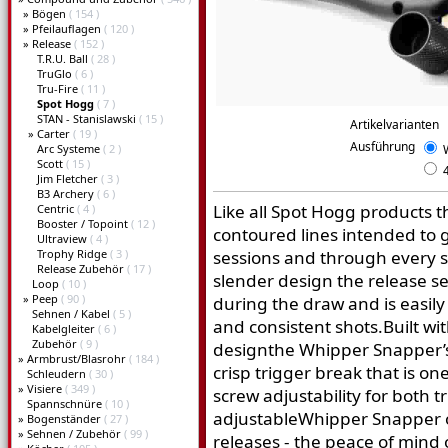
»
Bögen
( 154 )
»
Pfeilauflagen
( 120 )
»
Release
( 152 )
T.R.U. Ball
( 28 )
TruGlo
( 6 )
Tru-Fire
( 11 )
Spot Hogg
( 7 )
STAN - Stanislawski
( 15 )
Artikelvarianten
»
Carter
( 19 )
Ausführung
Arc Systeme
( 2 )
W
Scott
( 15 )
4
Jim Fletcher
( 3 )
B3 Archery
( 6 )
Like all Spot Hogg products 
Centric
( 4 )
Booster / Topoint
( 12 )
contoured lines intended to 
Ultraview
( 4 )
Trophy Ridge
( 3 )
sessions and through every s
Release Zubehör
( 17 )
slender design the release s
Loop
( 10 )
»
Peep
( 90 )
during the draw and is easil
Sehnen / Kabel
( 5 )
and consistent shots.Built wi
Kabelgleiter
( 6 )
Zubehör
( 9 )
designthe Whipper Snapper’s
»
Armbrust/Blasrohr
( 184 )
crisp trigger break that is one
Schleudern
( 30 )
»
Visiere
( 349 )
screw adjustability for both t
Spannschnüre
( 10 )
adjustableWhipper Snapper o
»
Bogenständer
( 27 )
»
Sehnen / Zubehör
( 99 )
releases - the peace of mind