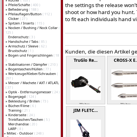
»
Köcher
( 105 )
the settings the release wo
»
Pfeile/Schäfte
( 400 )
»
Befiederung
( 188 )
shoot or how hard you hunt. T
»
Pfeilauflagen/Button
( 112 )
to fit each individuals hand v
Clicker
( 27 )
»
Spitzen / Inserts
( 115 )
»
Nocken / Bushing / Nock Collar
(
125 )
Endenschutz
( 3 )
»
Handschuhe / Tabs
( 85 )
»
Armschutz / Sleeve
( 62 )
Kunden, die diesen Artikel g
Brustschutz
( 1 )
»
Bogen und Fingerschlingen
( 18
TruGlo Re…
CROSS-X E
)
»
Stabilisatoren / Dämpfer
( 210 )
»
Bogentaschen/Hüllen
( 77 )
»
Werkzeuge/Kleber/Schrauben
(
297 )
»
Messer / Machete / AXT / ATLATL
( 37 )
»
Optik - Entfernungsmesser
( 24 )
»
Bogenjagd
( 124 )
»
Bekleidung / Brillen
( 73 )
Weiter »
Weiter »
»
Bücher/Filme
( 6 )
JIM FLETC…
Training
( 21 )
»
Kinderseite
( 24 )
Trinkflaschen/Taschen
( 5 )
Merchandise
( 20 )
LARP
( 8 )
»
Miltec - Outdoor
( 248 )