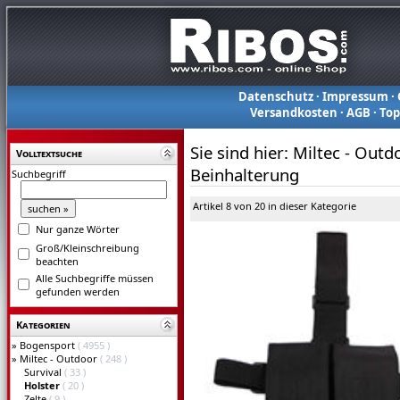
Datenschutz
·
Impressum
·
Versandkosten
·
AGB
·
To
Sie sind hier:
Miltec - Outd
Volltextsuche
Beinhalterung
Suchbegriff
Artikel 8 von 20 in dieser Kategorie
Nur ganze Wörter
Groß/Kleinschreibung
beachten
Alle Suchbegriffe müssen
gefunden werden
Kategorien
»
Bogensport
( 4955 )
»
Miltec - Outdoor
( 248 )
Survival
( 33 )
Holster
( 20 )
Zelte
( 9 )