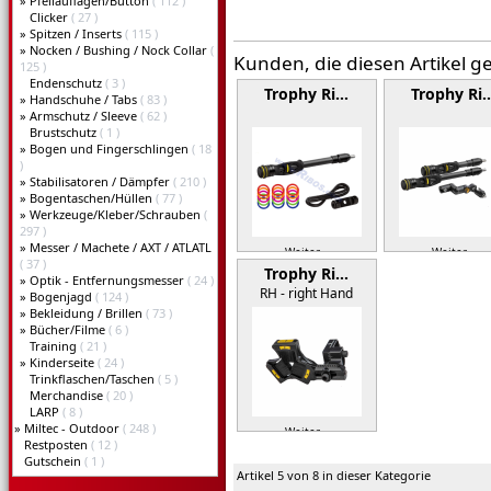
»
Pfeilauflagen/Button
( 112 )
Clicker
( 27 )
»
Spitzen / Inserts
( 115 )
»
Nocken / Bushing / Nock Collar
(
Kunden, die diesen Artikel g
125 )
Endenschutz
( 3 )
Trophy Ri…
Trophy Ri
»
Handschuhe / Tabs
( 83 )
»
Armschutz / Sleeve
( 62 )
Brustschutz
( 1 )
»
Bogen und Fingerschlingen
( 18
)
»
Stabilisatoren / Dämpfer
( 210 )
»
Bogentaschen/Hüllen
( 77 )
»
Werkzeuge/Kleber/Schrauben
(
297 )
»
Messer / Machete / AXT / ATLATL
Weiter »
Weiter »
( 37 )
Trophy Ri…
»
Optik - Entfernungsmesser
( 24 )
RH - right Hand
»
Bogenjagd
( 124 )
»
Bekleidung / Brillen
( 73 )
»
Bücher/Filme
( 6 )
Training
( 21 )
»
Kinderseite
( 24 )
Trinkflaschen/Taschen
( 5 )
Merchandise
( 20 )
LARP
( 8 )
»
Miltec - Outdoor
( 248 )
Weiter »
Restposten
( 12 )
Gutschein
( 1 )
Artikel 5 von 8 in dieser Kategorie