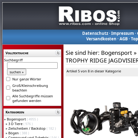
Datenschutz
·
Impressum
·
Versandkosten
·
AGB
·
To
Sie sind hier:
Bogensport
»
Volltextsuche
TROPHY RIDGE JAGDVISIE
Suchbegriff
Artikel 5 von 8 in dieser Kategorie
Nur ganze Wörter
Groß/Kleinschreibung
beachten
Alle Suchbegriffe müssen
gefunden werden
Kategorien
»
Bogensport
( 4955 )
»
3 D Tiere
( 976 )
»
Zielscheiben / Backstop
( 182 )
»
Bögen
( 388 )
»
Compound und Zubehör
( 546 )