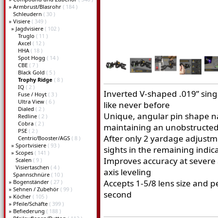
»
Armbrust/Blasrohr
( 184 )
Schleudern
( 30 )
»
Visiere
( 349 )
»
Jagdvisiere
( 102 )
Truglo
( 11 )
Axcel
( 12 )
HHA
( 18 )
Spot Hogg
( 14 )
CBE
( 7 )
Black Gold
( 5 )
Trophy Ridge
( 8 )
IQ
( 2 )
Inverted V-shaped .019” singl
Fuse / Hoyt
( 3 )
Ultra View
( 6 )
like never before
Dialed
( 2 )
Unique, angular pin shape na
Redline
( 2 )
Cobra
( 2 )
maintaining an unobstructed
PSE
( 2 )
After only 2 yardage adjustm
Centric/Booster/AGS
( 8 )
»
Sportvisiere
( 93 )
sights in the remaining indic
»
Scopes
( 141 )
Improves accuracy at severe 
Scalen
( 9 )
Visiertaschen
( 4 )
axis leveling
Spannschnüre
( 10 )
Accepts 1-5/8 lens size and pe
»
Bogenständer
( 27 )
»
Sehnen / Zubehör
( 99 )
second
»
Köcher
( 105 )
»
Pfeile/Schäfte
( 399 )
»
Befiederung
( 188 )