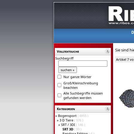
D
Sie sind hi
Volltextsuche
Suchbegriff
Artikel 7 v
Nur ganze Wörter
Groß/Kleinschreibung
beachten
Alle Suchbegriffe müssen
gefunden werden
Kategorien
»
Bogensport
( 4955 )
»
3 D Tiere
( 976 )
»
SRT / 3DI
( 146 )
SRT 3D
( 99 )
Pandora Edition
( 6 )