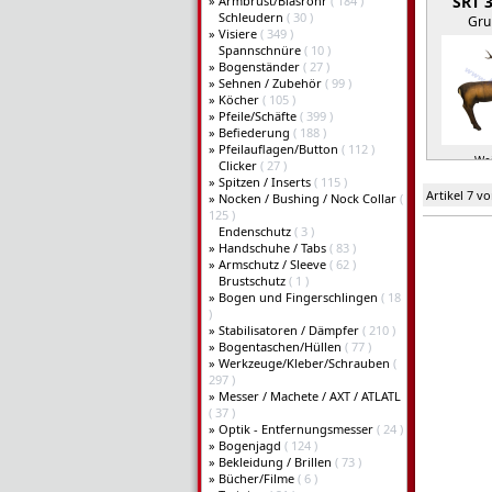
SRT 
»
Armbrust/Blasrohr
( 184 )
Schleudern
( 30 )
Gru
»
Visiere
( 349 )
Spannschnüre
( 10 )
»
Bogenständer
( 27 )
»
Sehnen / Zubehör
( 99 )
»
Köcher
( 105 )
»
Pfeile/Schäfte
( 399 )
»
Befiederung
( 188 )
»
Pfeilauflagen/Button
( 112 )
Wei
Clicker
( 27 )
»
Spitzen / Inserts
( 115 )
Artikel 7 v
»
Nocken / Bushing / Nock Collar
(
125 )
Endenschutz
( 3 )
»
Handschuhe / Tabs
( 83 )
»
Armschutz / Sleeve
( 62 )
Brustschutz
( 1 )
»
Bogen und Fingerschlingen
( 18
)
»
Stabilisatoren / Dämpfer
( 210 )
»
Bogentaschen/Hüllen
( 77 )
»
Werkzeuge/Kleber/Schrauben
(
297 )
»
Messer / Machete / AXT / ATLATL
( 37 )
»
Optik - Entfernungsmesser
( 24 )
»
Bogenjagd
( 124 )
»
Bekleidung / Brillen
( 73 )
»
Bücher/Filme
( 6 )