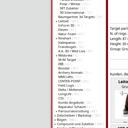
Polar / Winter
( 14 )
SRT Zubehör
( 12 )
3D International
( 15 )
Baumgartner 3d Targets
( 29 )
»
Leitold
( 161 )
InForm 3D
( 41 )
Target part
Eleven
( 47 )
N. of rings:
Natur Foam
( 67 )
»
Rinehart
( 91 )
Length: 87
Italespanso
( 31 )
Height: 30
Franzbogen
( 52 )
Group: Gro
A.A. 3D / Wild Live
( 59 )
»
Wildcrete
( 6 )
M+M Target
( 2 )
IBB
( 42 )
Booster
( 20 )
Archery Animals
( 11 )
Kunden, die
MMCrafts
( 12 )
CENTER-POINT
( 29 )
Leit
Field Logic
( 2 )
Gru
Delta / McKenzie
( 10 )
LongLife
( 40 )
CSS
( 12 )
Kombi-Angebote
( 16 )
Reparatur Schaum
( 2 )
»
Parcoursausrüstung
( 48 )
»
Zielscheiben / Backstop
( 182 )
»
Bögen
( 388 )
Wei
»
Compound und Zubehör
( 546 )