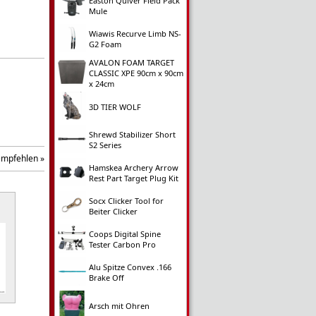
Easton Quiver Field Pack
Mule
Wiawis Recurve Limb NS-
G2 Foam
AVALON FOAM TARGET
CLASSIC XPE 90cm x 90cm
x 24cm
3D TIER WOLF
Shrewd Stabilizer Short
S2 Series
empfehlen »
Hamskea Archery Arrow
Rest Part Target Plug Kit
Socx Clicker Tool for
Beiter Clicker
Coops Digital Spine
Tester Carbon Pro
Alu Spitze Convex .166
Brake Off
Arsch mit Ohren