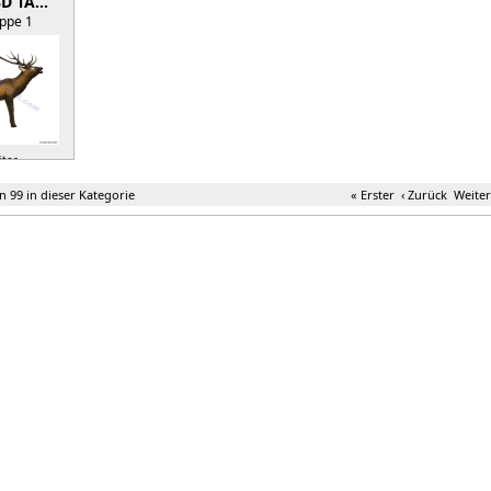
3D TA…
ppe 1
ter »
on 99 in dieser Kategorie
« Erster
‹ Zurück
Weiter