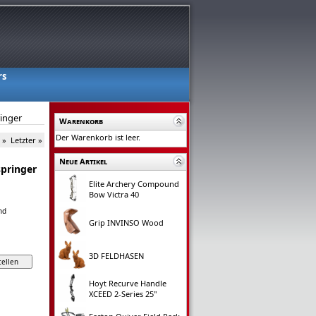
rs
inger
Warenkorb
Der Warenkorb ist leer.
 »
Letzter »
Neue Artikel
pringer
Elite Archery Compound
Bow Victra 40
nd
Grip INVINSO Wood
3D FELDHASEN
Hoyt Recurve Handle
XCEED 2-Series 25"