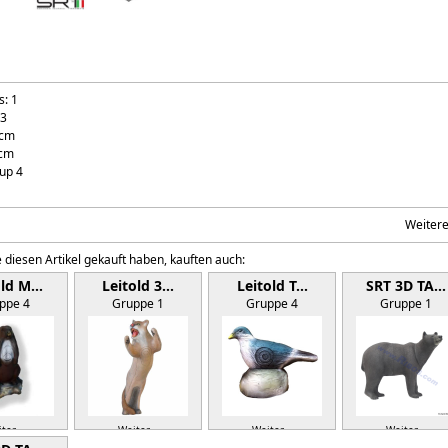
s: 1
 3
 cm
 cm
up 4
Weiter
 diesen Artikel gekauft haben, kauften auch:
old M…
Leitold 3…
Leitold T…
SRT 3D TA…
ppe 4
Gruppe 1
Gruppe 4
Gruppe 1
ter »
Weiter »
Weiter »
Weiter »