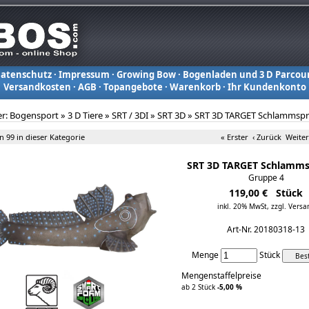
atenschutz
·
Impressum
·
Growing Bow
·
Bogenladen und 3 D Parcou
Versandkosten
·
AGB
·
Topangebote
·
Warenkorb
·
Ihr Kundenkonto
er:
Bogensport
»
3 D Tiere
»
SRT / 3DI
»
SRT 3D
»
SRT 3D TARGET Schlammspr
on 99 in dieser Kategorie
« Erster
‹ Zurück
Weiter
SRT 3D TARGET Schlamms
Gruppe 4
119,00 € Stück
inkl. 20% MwSt,
zzgl. Versa
Art-Nr. 20180318-13
Menge
Stück
Mengenstaffelpreise
ab 2 Stück
-5,00 %