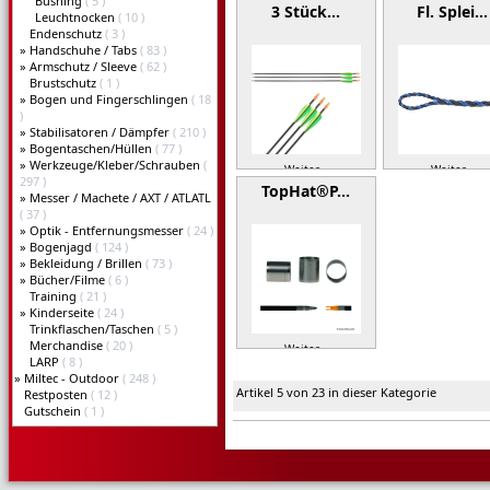
Bushing
( 5 )
3 Stück…
Fl. Splei…
Leuchtnocken
( 10 )
Endenschutz
( 3 )
»
Handschuhe / Tabs
( 83 )
»
Armschutz / Sleeve
( 62 )
Brustschutz
( 1 )
»
Bogen und Fingerschlingen
( 18
)
»
Stabilisatoren / Dämpfer
( 210 )
»
Bogentaschen/Hüllen
( 77 )
»
Werkzeuge/Kleber/Schrauben
(
Weiter »
Weiter »
297 )
TopHat®P…
»
Messer / Machete / AXT / ATLATL
( 37 )
»
Optik - Entfernungsmesser
( 24 )
»
Bogenjagd
( 124 )
»
Bekleidung / Brillen
( 73 )
»
Bücher/Filme
( 6 )
Training
( 21 )
»
Kinderseite
( 24 )
Trinkflaschen/Taschen
( 5 )
Merchandise
( 20 )
Weiter »
LARP
( 8 )
»
Miltec - Outdoor
( 248 )
Artikel 5 von 23 in dieser Kategorie
Restposten
( 12 )
Gutschein
( 1 )