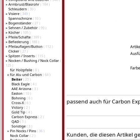
»
Armbrust/Blasrohr
( 184 )
Schleudern
( 30 )
»
Visiere
( 349 )
Spannschnüre
( 10 )
»
Bogenständer
( 27 )
»
Sehnen / Zubehör
( 99 )
»
Köcher
( 105 )
»
Pfeile/Schäfte
( 399 )
»
Befiederung
( 188 )
»
Pfeilauflagen/Button
( 112 )
Artik
Clicker
( 27 )
Ausf
»
Spitzen / Inserts
( 115 )
»
Nocken / Bushing / Nock Collar
(
125 )
Farb
für Holzpfeile
( 8 )
»
für Alu und Carbon
( 64 )
Beiter
( 23 )
Black Eagle
( 4 )
AAE Arizona
( 3 )
Easton
( 10 )
Bohning
( 6 )
passend auch für Carbon Ex
Cross-X
( 6 )
Victory
( 2 )
Gold Tip
( 4 )
Carbon Express
( 2 )
QAD
( 1 )
Sonstige
( 3 )
»
Pin Nocks / Pins
( 36 )
Kunden, die diesen Artikel g
Nock Collar
( 2 )