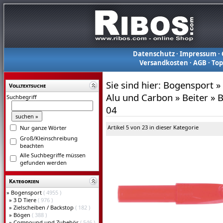
Datenschutz
·
Impressum
·
Versandkosten
·
AGB
·
To
Sie sind hier:
Bogensport
»
Volltextsuche
Alu und Carbon
»
Beiter
»
B
Suchbegriff
04
Artikel 5 von 23 in dieser Kategorie
Nur ganze Wörter
Groß/Kleinschreibung
beachten
Alle Suchbegriffe müssen
gefunden werden
Kategorien
»
Bogensport
( 4955 )
»
3 D Tiere
( 976 )
»
Zielscheiben / Backstop
( 182 )
»
Bögen
( 388 )
»
Compound und Zubehör
( 546 )