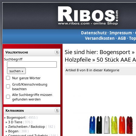
Datenschutz
·
Impressum
·
Versandkosten
·
AGB
·
To
Sie sind hier:
Bogensport
»
Volltextsuche
Holzpfeile
»
50 Stück AAE 
Suchbegriff
Artikel 8 von 8 in dieser Kategorie
Nur ganze Wörter
Groß/Kleinschreibung
beachten
Alle Suchbegriffe müssen
gefunden werden
Kategorien
»
Bogensport
( 4955 )
»
3 D Tiere
( 976 )
»
Zielscheiben / Backstop
( 182 )
»
Bögen
( 388 )
»
Compound und Zubehör
( 546 )