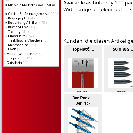
297 )
Available as bulk buy 100 pac
»
Messer / Machete / AXT / ATLATL
Wide range of colour options 
( 37 )
»
Optik - Entfernungsmesser
( 24 )
»
Bogenjagd
( 124 )
»
Bekleidung / Brillen
( 73 )
»
Bücher/Filme
( 6 )
Training
( 21 )
»
Kinderseite
( 24 )
Kunden, die diesen Artikel g
Trinkflaschen/Taschen
( 5 )
Merchandise
( 20 )
TopHat®…
50 x BIG…
LARP
( 8 )
»
Miltec - Outdoor
( 248 )
Restposten
( 12 )
Gutschein
( 1 )
Weiter »
Weiter »
3er Pack…
3er Pack