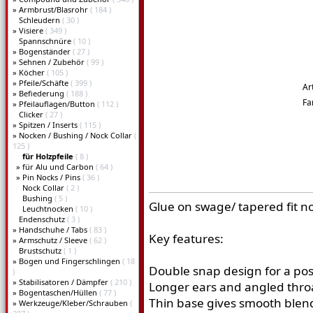
»
Armbrust/Blasrohr
( 184 )
Schleudern
( 30 )
»
Visiere
( 349 )
Spannschnüre
( 10 )
»
Bogenständer
( 27 )
»
Sehnen / Zubehör
( 99 )
»
Köcher
( 105 )
»
Pfeile/Schäfte
( 399 )
Ar
»
Befiederung
( 188 )
Fa
»
Pfeilauflagen/Button
( 112 )
Clicker
( 27 )
»
Spitzen / Inserts
( 115 )
»
Nocken / Bushing / Nock Collar
(
125 )
für Holzpfeile
( 8 )
»
für Alu und Carbon
( 64 )
»
Pin Nocks / Pins
( 36 )
Nock Collar
( 2 )
Bushing
( 5 )
Glue on swage/ tapered fit n
Leuchtnocken
( 10 )
Endenschutz
( 3 )
»
Handschuhe / Tabs
( 83 )
Key features:
»
Armschutz / Sleeve
( 62 )
Brustschutz
( 1 )
»
Bogen und Fingerschlingen
( 18
Double snap design for a posi
)
»
Stabilisatoren / Dämpfer
( 210 )
Longer ears and angled throa
»
Bogentaschen/Hüllen
( 77 )
Thin base gives smooth blend
»
Werkzeuge/Kleber/Schrauben
(