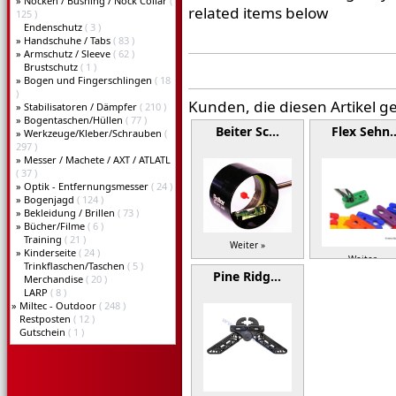
»
Nocken / Bushing / Nock Collar
(
related items below
125 )
Endenschutz
( 3 )
»
Handschuhe / Tabs
( 83 )
»
Armschutz / Sleeve
( 62 )
Brustschutz
( 1 )
»
Bogen und Fingerschlingen
( 18
)
Kunden, die diesen Artikel g
»
Stabilisatoren / Dämpfer
( 210 )
»
Bogentaschen/Hüllen
( 77 )
Beiter Sc…
Flex Sehn
»
Werkzeuge/Kleber/Schrauben
(
297 )
»
Messer / Machete / AXT / ATLATL
( 37 )
»
Optik - Entfernungsmesser
( 24 )
»
Bogenjagd
( 124 )
»
Bekleidung / Brillen
( 73 )
»
Bücher/Filme
( 6 )
Training
( 21 )
Weiter »
»
Kinderseite
( 24 )
Weiter »
Trinkflaschen/Taschen
( 5 )
Pine Ridg…
Merchandise
( 20 )
LARP
( 8 )
»
Miltec - Outdoor
( 248 )
Restposten
( 12 )
Gutschein
( 1 )