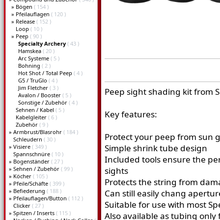
»
Bögen
( 154 )
»
Pfeilauflagen
( 120 )
»
Release
( 152 )
Loop
( 10 )
»
Peep
( 90 )
Specialty Archery
( 43 )
Hamskea
( 20 )
Arc Systeme
( 5 )
Bohning
( 2 )
Hot Shot / Total Peep
( 4 )
G5 / TruGlo
( 4 )
Jim Fletcher
( 3 )
Peep sight shading kit from S
Avalon / Booster
( 5 )
Sonstige / Zubehör
( 4 )
Sehnen / Kabel
( 5 )
Key features:
Kabelgleiter
( 6 )
Zubehör
( 9 )
»
Armbrust/Blasrohr
( 184 )
Protect your peep from sun g
Schleudern
( 30 )
Simple shrink tube design
»
Visiere
( 349 )
Spannschnüre
( 10 )
Included tools ensure the per
»
Bogenständer
( 27 )
»
Sehnen / Zubehör
( 99 )
sights
»
Köcher
( 105 )
Protects the string from da
»
Pfeile/Schäfte
( 399 )
»
Befiederung
( 188 )
Can still easily chang aperture
»
Pfeilauflagen/Button
( 112 )
Suitable for use with most Spe
Clicker
( 27 )
»
Spitzen / Inserts
( 115 )
Also available as tubing only 