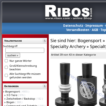
Datenschutz
·
Impressum
·
Versandkosten
·
AGB
·
To
Sie sind hier:
Bogensport
»
Volltextsuche
Specialty Archery
»
Special
Suchbegriff
Artikel 39 von 43 in dieser Kategorie
Nur ganze Wörter
Groß/Kleinschreibung
beachten
Alle Suchbegriffe müssen
gefunden werden
Kategorien
»
Bogensport
( 4955 )
»
3 D Tiere
( 976 )
»
Zielscheiben / Backstop
( 182 )
»
Bögen
( 388 )
»
Compound und Zubehör
( 546 )