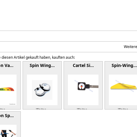
Weiter
 diesen Artikel gekauft haben, kauften auch:
on Va…
Spin Wing…
Cartel Si…
Spin-Wing…
ter »
Weiter »
Weiter »
Weiter »
on Sp…