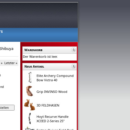
rs
Shibuya
Warenkorb
Der Warenkorb ist leer.
 »
Letzter »
Neue Artikel
n
Elite Archery Compound
Bow Victra 40
and
Grip INVINSO Wood
3D FELDHASEN
Hoyt Recurve Handle
XCEED 2-Series 25"