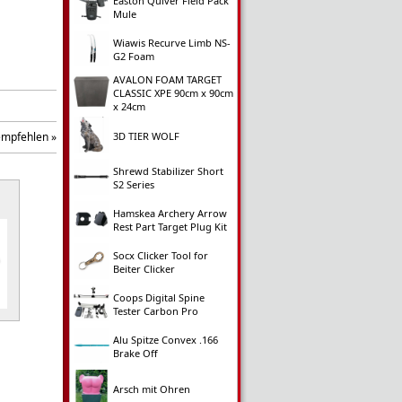
Easton Quiver Field Pack
Mule
Wiawis Recurve Limb NS-
G2 Foam
AVALON FOAM TARGET
CLASSIC XPE 90cm x 90cm
x 24cm
empfehlen »
3D TIER WOLF
Shrewd Stabilizer Short
S2 Series
Hamskea Archery Arrow
Rest Part Target Plug Kit
Socx Clicker Tool for
Beiter Clicker
Coops Digital Spine
Tester Carbon Pro
Alu Spitze Convex .166
Brake Off
Arsch mit Ohren