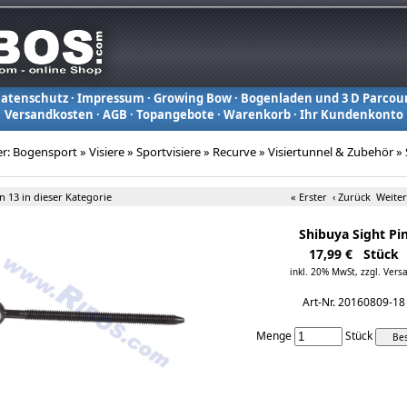
atenschutz
·
Impressum
·
Growing Bow
·
Bogenladen und 3 D Parcou
Versandkosten
·
AGB
·
Topangebote
·
Warenkorb
·
Ihr Kundenkonto
er:
Bogensport
»
Visiere
»
Sportvisiere
»
Recurve
»
Visiertunnel & Zubehör
»
on 13 in dieser Kategorie
« Erster
‹ Zurück
Weiter
Shibuya Sight Pi
17,99 € Stück
inkl. 20% MwSt,
zzgl. Vers
Art-Nr. 20160809-18
Menge
Stück