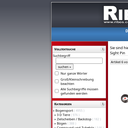
D
Sie sind hi
Volltextsuche
Sight Pin
Suchbegriff
Artikel 6 v
Nur ganze Wörter
Groß/Kleinschreibung
beachten
Alle Suchbegriffe müssen
gefunden werden
Kategorien
»
Bogensport
( 4955 )
»
3 D Tiere
( 976 )
»
Zielscheiben / Backstop
( 182 )
»
Bögen
( 388 )
»
Compound und Zubehör
( 546 )