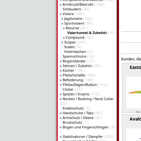
»
Armbrust/Blasrohr
( 184 )
Schleudern
( 30 )
»
Visiere
( 349 )
»
Jagdvisiere
( 102 )
»
Sportvisiere
( 93 )
»
Recurve
( 41 )
Visiertunnel & Zubehör
( 13 )
»
Compound
( 52 )
»
Scopes
( 141 )
Scalen
( 9 )
Visiertaschen
( 4 )
Spannschnüre
( 10 )
Kunden, die
»
Bogenständer
( 27 )
»
Sehnen / Zubehör
( 99 )
East
»
Köcher
( 105 )
»
Pfeile/Schäfte
( 399 )
»
Befiederung
( 188 )
»
Pfeilauflagen/Button
( 112 )
Clicker
( 27 )
»
Spitzen / Inserts
( 115 )
»
Nocken / Bushing / Nock Collar
(
125 )
Endenschutz
( 3 )
»
Handschuhe / Tabs
( 83 )
Wei
»
Armschutz / Sleeve
( 62 )
Aval
Brustschutz
( 1 )
»
Bogen und Fingerschlingen
( 18
)
»
Stabilisatoren / Dämpfer
( 210 )