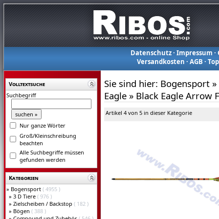
Datenschutz
·
Impressum
·
Versandkosten
·
AGB
·
To
Sie sind hier:
Bogensport
»
Volltextsuche
Eagle
»
Black Eagle Arrow F
Suchbegriff
Artikel 4 von 5 in dieser Kategorie
Nur ganze Wörter
Groß/Kleinschreibung
beachten
Alle Suchbegriffe müssen
gefunden werden
Kategorien
»
Bogensport
( 4955 )
»
3 D Tiere
( 976 )
»
Zielscheiben / Backstop
( 182 )
»
Bögen
( 388 )
»
Compound und Zubehör
( 546 )