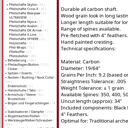
)
»
Pfeilschäfte Skylon
( 23 )
Durable all carbon shaft.
»
Pfeilschäfte Cross X
( 33 )
Pfeilschäfte Bearpaw
( 3 )
Wood grain look in long lasti
ULTRAVIEW
( 2 )
Longer length suitable for l
Pfeilschäfte Nijora
( 7 )
Pfeilschäfte Avalon
( 4 )
Range of spines available.
Pfeilschäfte DK Arrow
( 4 )
Pre-fletched with 4" feathers.
Pfeilschäfte X-Line
( 5 )
Pfeilschäfte SPHERE
( 2 )
Hand painted cresting.
Holzschäfte
( 21 )
Pfeil Wraps
( 16 )
Technical specifications:
Pfeilkoffer
( 6 )
Pfeilzubehör
( 20 )
»
Befiederung
( 188 )
Material: Carbon
»
Pfeilauflagen/Button
( 112 )
Diameter: 19/64"
Clicker
( 27 )
»
Spitzen / Inserts
( 115 )
Grains Per Inch: 9.2 (based o
»
Nocken / Bushing / Nock Collar
(
Straightness Tolerance: .005
125 )
Endenschutz
( 3 )
Weight Tolerance: ± 1 grain
»
Handschuhe / Tabs
( 83 )
Available Spines: 350, 400, 
»
Armschutz / Sleeve
( 62 )
Brustschutz
( 1 )
Uncut length (approx): 34"
»
Bogen und Fingerschlingen
( 18
Included components: Black 
)
»
Stabilisatoren / Dämpfer
( 210 )
4" Feathers.
»
Bogentaschen/Hüllen
( 77 )
Optimal for: Traditional arch
»
Werkzeuge/Kleber/Schrauben
(
297 )