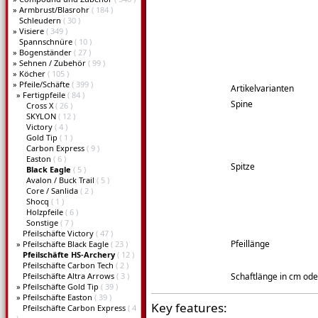
»
Armbrust/Blasrohr
( 184 )
Schleudern
( 30 )
»
Visiere
( 349 )
Spannschnüre
( 10 )
»
Bogenständer
( 27 )
»
Sehnen / Zubehör
( 99 )
»
Köcher
( 105 )
»
Pfeile/Schäfte
( 399 )
Artikelvarianten
»
Fertigpfeile
( 84 )
Spine
Cross X
( 26 )
SKYLON
( 12 )
Victory
( 4 )
Gold Tip
( 1 )
Carbon Express
( 9 )
Easton
( 6 )
Spitze
Black Eagle
( 5 )
Avalon / Buck Trail
( 5 )
Core / Sanlida
( 2 )
Shocq
( 1 )
Holzpfeile
( 6 )
Sonstige
( 7 )
Pfeilschäfte Victory
( 47 )
Pfeillänge
»
Pfeilschäfte Black Eagle
( 23 )
Pfeilschäfte HS-Archery
( 12 )
Pfeilschäfte Carbon Tech
( 2 )
Pfeilschäfte Altra Arrows
( 3 )
Schaftlänge in cm ode
»
Pfeilschäfte Gold Tip
( 39 )
»
Pfeilschäfte Easton
( 39 )
Key features:
Pfeilschäfte Carbon Express
( 4