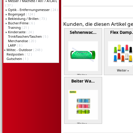
»
Messer / Machete / AXT / ATLATL
( 37 )
»
Optik - Entfernungsmesser
( 24 )
»
Bogenjagd
( 124 )
»
Bekleidung / Brillen
( 73 )
Kunden, die diesen Artikel g
»
Bücher/Filme
( 6 )
Training
( 21 )
Sehnenwac…
Flex Damp
»
Kinderseite
( 24 )
Trinkflaschen/Taschen
( 5 )
Merchandise
( 20 )
LARP
( 8 )
»
Miltec - Outdoor
( 248 )
Restposten
( 12 )
Gutschein
( 1 )
Weiter »
Weiter »
Beiter Wa…
Weiter »