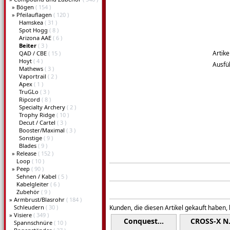
»
Bögen
( 154 )
»
Pfeilauflagen
( 120 )
Hamskea
( 31 )
Spot Hogg
( 8 )
Arizona AAE
( 6 )
Beiter
( 3 )
Artike
QAD / CBE
( 15 )
Hoyt
( 4 )
Ausfü
Mathews
( 3 )
Vaportrail
( 2 )
Apex
( 1 )
TruGLo
( 3 )
Ripcord
( 8 )
Specialty Archery
( 2 )
Trophy Ridge
( 10 )
Decut / Cartel
( 3 )
Booster/Maximal
( 3 )
Sonstige
( 9 )
Blades
( 9 )
»
Release
( 152 )
Loop
( 10 )
»
Peep
( 90 )
Sehnen / Kabel
( 5 )
Kabelgleiter
( 6 )
Zubehör
( 9 )
»
Armbrust/Blasrohr
( 184 )
Schleudern
( 30 )
Kunden, die diesen Artikel gekauft haben,
»
Visiere
( 349 )
Conquest…
CROSS-X 
Spannschnüre
( 10 )