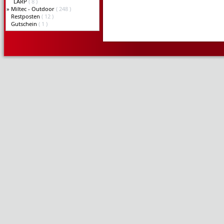
LARP
( 8 )
»
Miltec - Outdoor
( 248 )
Restposten
( 12 )
Gutschein
( 1 )