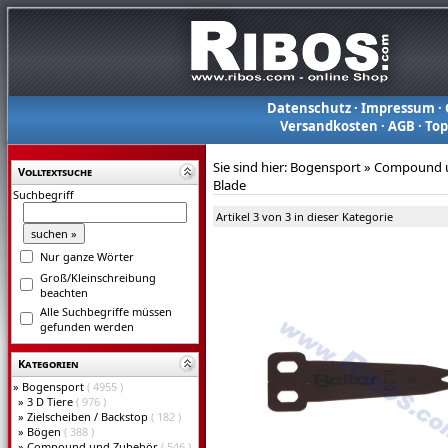
Datenschutz
·
Impressum
·
Versandkosten
·
AGB
·
To
Sie sind hier:
Bogensport
»
Compound 
Volltextsuche
Blade
Suchbegriff
Artikel 3 von 3 in dieser Kategorie
Nur ganze Wörter
Groß/Kleinschreibung
beachten
Alle Suchbegriffe müssen
gefunden werden
Kategorien
»
Bogensport
( 4955 )
»
3 D Tiere
( 976 )
»
Zielscheiben / Backstop
( 182 )
»
Bögen
( 388 )
»
Compound und Zubehör
( 546 )