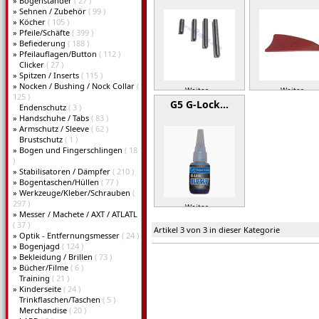
»
Bogenständer
( 27 )
»
Sehnen / Zubehör
( 99 )
»
Köcher
( 105 )
»
Pfeile/Schäfte
( 399 )
»
Befiederung
( 188 )
»
Pfeilauflagen/Button
( 112 )
Clicker
( 27 )
»
Spitzen / Inserts
( 115 )
»
Nocken / Bushing / Nock Collar
(
Weiter »
Weiter »
125 )
G5 G-Lock…
Endenschutz
( 3 )
»
Handschuhe / Tabs
( 83 )
»
Armschutz / Sleeve
( 62 )
Brustschutz
( 1 )
»
Bogen und Fingerschlingen
( 18
)
»
Stabilisatoren / Dämpfer
( 210 )
»
Bogentaschen/Hüllen
( 77 )
»
Werkzeuge/Kleber/Schrauben
(
297 )
Weiter »
»
Messer / Machete / AXT / ATLATL
( 37 )
Artikel 3 von 3 in dieser Kategorie
»
Optik - Entfernungsmesser
( 24 )
»
Bogenjagd
( 124 )
»
Bekleidung / Brillen
( 73 )
»
Bücher/Filme
( 6 )
Training
( 21 )
»
Kinderseite
( 24 )
Trinkflaschen/Taschen
( 5 )
Merchandise
( 20 )