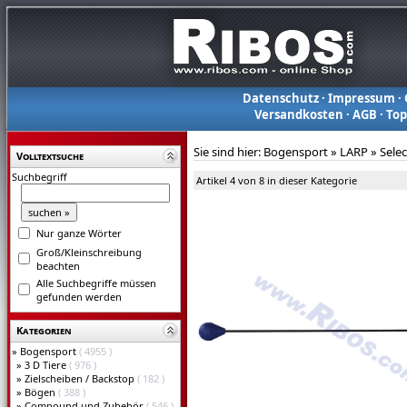
Datenschutz
·
Impressum
·
Versandkosten
·
AGB
·
To
Sie sind hier:
Bogensport
»
LARP
»
Sele
Volltextsuche
Suchbegriff
Artikel 4 von 8 in dieser Kategorie
Nur ganze Wörter
Groß/Kleinschreibung
beachten
Alle Suchbegriffe müssen
gefunden werden
Kategorien
»
Bogensport
( 4955 )
»
3 D Tiere
( 976 )
»
Zielscheiben / Backstop
( 182 )
»
Bögen
( 388 )
»
Compound und Zubehör
( 546 )