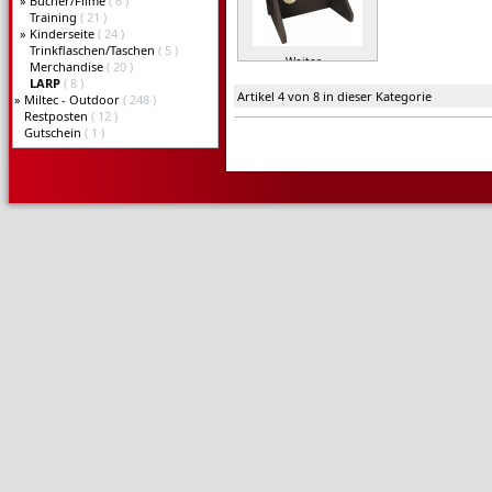
»
Bücher/Filme
( 6 )
Training
( 21 )
»
Kinderseite
( 24 )
Trinkflaschen/Taschen
( 5 )
Weiter »
Merchandise
( 20 )
LARP
( 8 )
Artikel 4 von 8 in dieser Kategorie
»
Miltec - Outdoor
( 248 )
Restposten
( 12 )
Gutschein
( 1 )