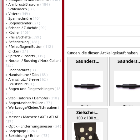
»
Armbrust/Blasrohr
( 184 )
Schleudern
( 30 )
»
Visiere
( 349 )
Spannschnüre
( 10 )
»
Bogenständer
( 27 )
»
Sehnen / Zubehör
( 99 )
»
Köcher
( 105 )
»
Pfeile/Schäfte
( 399 )
»
Befiederung
( 188 )
»
Pfeilauflagen/Button
( 112 )
Clicker
( 27 )
Kunden, die diesen Artikel gekauft haben,
»
Spitzen / Inserts
( 115 )
»
Nocken / Bushing / Nock Collar
(
Saunders…
Saunders
125 )
Endenschutz
( 3 )
»
Handschuhe / Tabs
( 83 )
»
Armschutz / Sleeve
( 62 )
Brustschutz
( 1 )
»
Bogen und Fingerschlingen
( 18
)
»
Stabilisatoren / Dämpfer
( 210 )
»
Bogentaschen/Hüllen
( 77 )
Weiter »
Weiter »
»
Werkzeuge/Kleber/Schrauben
(
Zielschei…
297 )
»
Messer / Machete / AXT / ATLATL
100 x 100 x…
( 37 )
»
Optik - Entfernungsmesser
( 24 )
»
Bogenjagd
( 124 )
»
Bekleidung / Brillen
( 73 )