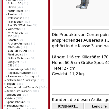
InForm 3D
( 41 )
Eleven
( 47 )
Natur Foam
( 67 )
»
Rinehart
( 91 )
Italespanso
( 31 )
Franzbogen
( 52 )
A.A. 3D / Wild Live
( 59 )
»
Wildcrete
( 6 )
M+M Target
( 2 )
Die Produkte von Centerpoin
IBB
( 42 )
ansprechendes Äußeres als 3D
Booster
( 20 )
Archery Animals
( 11 )
gehört in die Klasse 3 und 
MMCrafts
( 12 )
CENTER-POINT
( 29 )
Field Logic
( 2 )
Länge: 116 cm Killgröße: 170m
Delta / McKenzie
( 10 )
Höhe: 60,5 cm Größe Spot: 
LongLife
( 40 )
CSS
( 12 )
Tiefe: 27 cm
Kombi-Angebote
( 16 )
Reparatur Schaum
( 2 )
Gewicht: 11,2 kg.
»
Parcoursausrüstung
( 48 )
»
Zielscheiben / Backstop
( 182 )
»
Bögen
( 388 )
»
Compound und Zubehör
( 546 )
»
Armbrust/Blasrohr
( 184 )
Schleudern
( 30 )
»
Visiere
( 349 )
Kunden, die diesen Artikel g
Spannschnüre
( 10 )
»
Bogenständer
( 27 )
RINEHART…
LongLife