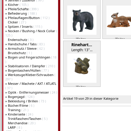
»
Sehnen / Zubehör
( 99 )
»
Köcher
( 105 )
»
Pfeile/Schäfte
( 399 )
»
Befiederung
( 188 )
»
Pfeilauflagen/Button
( 112 )
Clicker
( 27 )
»
Spitzen / Inserts
( 115 )
»
Nocken / Bushing / Nock Collar
(
125 )
Weiter »
Weiter »
Endenschutz
( 3 )
»
Handschuhe / Tabs
( 83 )
Rinehart…
»
Armschutz / Sleeve
( 62 )
Length: 13"…
Brustschutz
( 1 )
»
Bogen und Fingerschlingen
( 18
)
»
Stabilisatoren / Dämpfer
( 210 )
»
Bogentaschen/Hüllen
( 77 )
»
Werkzeuge/Kleber/Schrauben
(
297 )
»
Messer / Machete / AXT / ATLATL
Weiter »
( 37 )
»
Optik - Entfernungsmesser
( 24 )
»
Bogenjagd
( 124 )
Artikel 19 von 29 in dieser Kategorie
»
Bekleidung / Brillen
( 73 )
»
Bücher/Filme
( 6 )
Training
( 21 )
»
Kinderseite
( 24 )
Trinkflaschen/Taschen
( 5 )
Merchandise
( 20 )
LARP
( 8 )