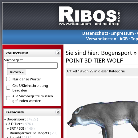
Datenschutz
·
Impressum
·
Versandkosten
·
AGB
·
To
Sie sind hier:
Bogensport
»
Volltextsuche
POINT 3D TIER WOLF
Suchbegriff
Artikel 19 von 29 in dieser Kategorie
Nur ganze Wörter
Groß/Kleinschreibung
beachten
Alle Suchbegriffe müssen
gefunden werden
Kategorien
»
Bogensport
( 4955 )
»
3 D Tiere
( 976 )
»
SRT / 3DI
( 146 )
Baumgartner 3d Targets
( 29 )
»
Leitold
( 161 )