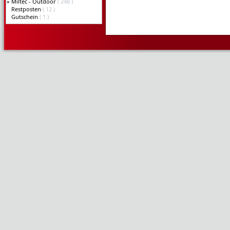
»
Miltec - Outdoor
( 248 )
Restposten
( 12 )
Gutschein
( 1 )