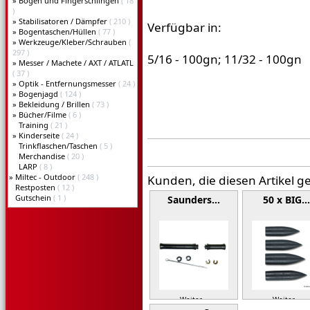
»
Bogen und Fingerschlingen
( 18
)
»
Stabilisatoren / Dämpfer
( 210 )
Verfügbar in:
»
Bogentaschen/Hüllen
( 77 )
»
Werkzeuge/Kleber/Schrauben
(
297 )
5/16 - 100gn; 11/32 - 100gn
»
Messer / Machete / AXT / ATLATL
( 37 )
»
Optik - Entfernungsmesser
( 24 )
»
Bogenjagd
( 124 )
»
Bekleidung / Brillen
( 73 )
»
Bücher/Filme
( 6 )
Training
( 21 )
»
Kinderseite
( 24 )
Trinkflaschen/Taschen
( 5 )
Merchandise
( 20 )
LARP
( 8 )
»
Miltec - Outdoor
( 248 )
Kunden, die diesen Artikel g
Restposten
( 12 )
Gutschein
( 1 )
Saunders…
50 x BIG…
Weiter »
Weiter »