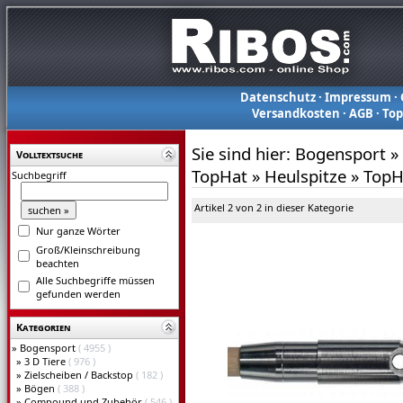
Datenschutz
·
Impressum
·
Versandkosten
·
AGB
·
To
Sie sind hier:
Bogensport
»
Volltextsuche
TopHat
»
Heulspitze
»
TopH
Suchbegriff
Artikel 2 von 2 in dieser Kategorie
Nur ganze Wörter
Groß/Kleinschreibung
beachten
Alle Suchbegriffe müssen
gefunden werden
Kategorien
»
Bogensport
( 4955 )
»
3 D Tiere
( 976 )
»
Zielscheiben / Backstop
( 182 )
»
Bögen
( 388 )
»
Compound und Zubehör
( 546 )