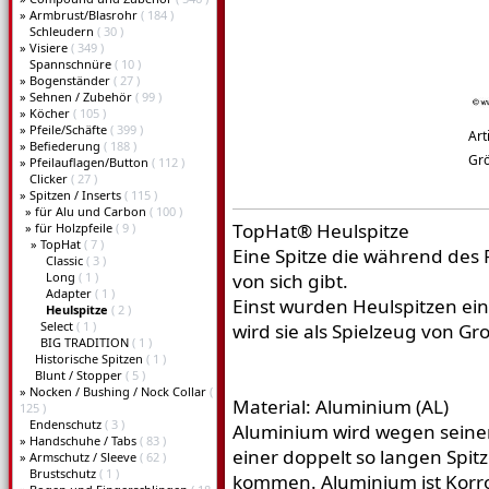
»
Armbrust/Blasrohr
( 184 )
Schleudern
( 30 )
»
Visiere
( 349 )
Spannschnüre
( 10 )
»
Bogenständer
( 27 )
»
Sehnen / Zubehör
( 99 )
»
Köcher
( 105 )
»
Pfeile/Schäfte
( 399 )
Art
»
Befiederung
( 188 )
Gr
»
Pfeilauflagen/Button
( 112 )
Clicker
( 27 )
»
Spitzen / Inserts
( 115 )
»
für Alu und Carbon
( 100 )
TopHat® Heulspitze
»
für Holzpfeile
( 9 )
»
TopHat
( 7 )
Eine Spitze die während des
Classic
( 3 )
Long
( 1 )
von sich gibt.
Adapter
( 1 )
Einst wurden Heulspitzen ei
Heulspitze
( 2 )
Select
( 1 )
wird sie als Spielzeug von Gr
BIG TRADITION
( 1 )
Historische Spitzen
( 1 )
Blunt / Stopper
( 5 )
»
Nocken / Bushing / Nock Collar
(
Material: Aluminium (AL)
125 )
Endenschutz
( 3 )
Aluminium wird wegen seine
»
Handschuhe / Tabs
( 83 )
einer doppelt so langen Spit
»
Armschutz / Sleeve
( 62 )
Brustschutz
( 1 )
kommen. Aluminium ist Korr