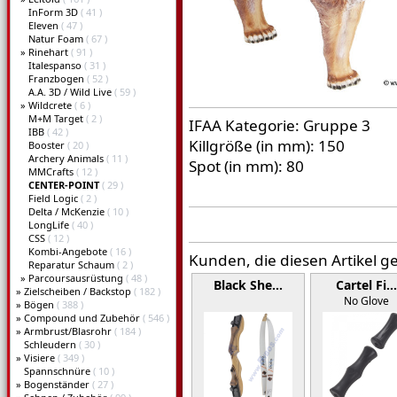
InForm 3D
( 41 )
Eleven
( 47 )
Natur Foam
( 67 )
»
Rinehart
( 91 )
Italespanso
( 31 )
Franzbogen
( 52 )
A.A. 3D / Wild Live
( 59 )
»
Wildcrete
( 6 )
M+M Target
( 2 )
IFAA Kategorie: Gruppe 3
IBB
( 42 )
Killgröße (in mm): 150
Booster
( 20 )
Archery Animals
( 11 )
Spot (in mm): 80
MMCrafts
( 12 )
CENTER-POINT
( 29 )
Field Logic
( 2 )
Delta / McKenzie
( 10 )
LongLife
( 40 )
CSS
( 12 )
Kombi-Angebote
( 16 )
Kunden, die diesen Artikel g
Reparatur Schaum
( 2 )
»
Parcoursausrüstung
( 48 )
Black She…
Cartel Fi
»
Zielscheiben / Backstop
( 182 )
No Glove
»
Bögen
( 388 )
»
Compound und Zubehör
( 546 )
»
Armbrust/Blasrohr
( 184 )
Schleudern
( 30 )
»
Visiere
( 349 )
Spannschnüre
( 10 )
»
Bogenständer
( 27 )