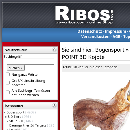
Datenschutz
·
Impressum
·
Versandkosten
·
AGB
·
To
Sie sind hier:
Bogensport
»
Volltextsuche
POINT 3D Kojote
Suchbegriff
Artikel 20 von 29 in dieser Kategorie
Nur ganze Wörter
Groß/Kleinschreibung
beachten
Alle Suchbegriffe müssen
gefunden werden
Kategorien
»
Bogensport
( 4956 )
»
3 D Tiere
( 976 )
»
SRT / 3DI
( 146 )
Baumgartner 3d Targets
( 29 )
»
Leitold
( 161 )