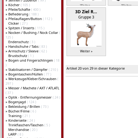
»
Sehnen / Zubehör
( 99 )
»
Köcher
( 105 )
Weiter »
Weiter »
»
Pfeile/Schäfte
( 400 )
3D Ziel R…
»
Befiederung
( 188 )
Gruppe 3
»
Pfeilauflagen/Button
( 112 )
Clicker
( 27 )
»
Spitzen / Inserts
( 115 )
»
Nocken / Bushing / Nock Collar
(
125 )
Endenschutz
( 3 )
»
Handschuhe / Tabs
( 83 )
»
Armschutz / Sleeve
( 62 )
Weiter »
Brustschutz
( 1 )
»
Bogen und Fingerschlingen
( 18
)
Artikel 20 von 29 in dieser Kategorie
»
Stabilisatoren / Dämpfer
( 210 )
»
Bogentaschen/Hüllen
( 77 )
»
Werkzeuge/Kleber/Schrauben
(
297 )
»
Messer / Machete / AXT / ATLATL
( 37 )
»
Optik - Entfernungsmesser
( 24 )
»
Bogenjagd
( 124 )
»
Bekleidung / Brillen
( 73 )
»
Bücher/Filme
( 6 )
Training
( 21 )
»
Kinderseite
( 24 )
Trinkflaschen/Taschen
( 5 )
Merchandise
( 20 )
LARP
( 8 )