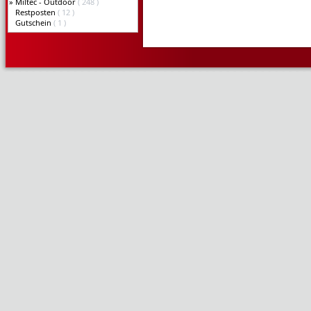
»
Miltec - Outdoor
( 248 )
Restposten
( 12 )
Gutschein
( 1 )