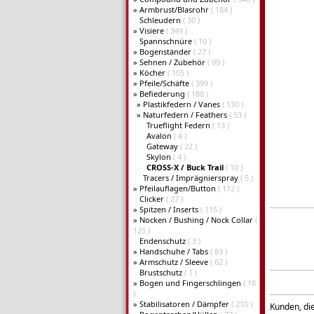
»
Armbrust/Blasrohr
( 184 )
Schleudern
( 30 )
»
Visiere
( 349 )
Spannschnüre
( 10 )
»
Bogenständer
( 27 )
»
Sehnen / Zubehör
( 99 )
»
Köcher
( 105 )
»
Pfeile/Schäfte
( 399 )
»
Befiederung
( 188 )
»
Plastikfedern / Vanes
( 130 )
»
Naturfedern / Feathers
( 53 )
Trueflight Federn
( 13 )
Avalon
( 4 )
Gateway
( 22 )
Skylon
( 4 )
CROSS-X / Buck Trail
( 10 )
Tracers / Imprägnierspray
( 5 )
»
Pfeilauflagen/Button
( 112 )
Clicker
( 27 )
»
Spitzen / Inserts
( 115 )
»
Nocken / Bushing / Nock Collar
(
125 )
Endenschutz
( 3 )
»
Handschuhe / Tabs
( 83 )
»
Armschutz / Sleeve
( 62 )
Brustschutz
( 1 )
»
Bogen und Fingerschlingen
( 18
)
»
Stabilisatoren / Dämpfer
( 210 )
Kunden, die