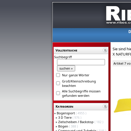
D
Sie sind hi
Volltextsuche
X NATURFE
Suchbegriff
Artikel 7 v
Nur ganze Wörter
Groß/Kleinschreibung
beachten
Alle Suchbegriffe müssen
gefunden werden
Kategorien
»
Bogensport
( 4955 )
»
3 D Tiere
( 976 )
»
Zielscheiben / Backstop
( 182 )
»
Bögen
( 388 )
»
Compound und Zubehör
( 546 )