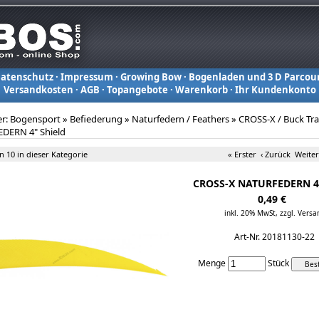
atenschutz
·
Impressum
·
Growing Bow
·
Bogenladen und 3 D Parcou
Versandkosten
·
AGB
·
Topangebote
·
Warenkorb
·
Ihr Kundenkonto
er:
Bogensport
»
Befiederung
»
Naturfedern / Feathers
»
CROSS-X / Buck Tra
DERN 4" Shield
on 10 in dieser Kategorie
« Erster
‹ Zurück
Weiter
CROSS-X NATURFEDERN 4"
0,49 €
inkl. 20% MwSt,
zzgl. Versa
Art-Nr. 20181130-22
Menge
Stück