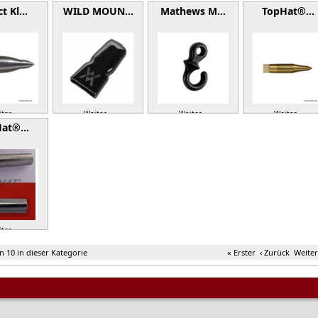
ct Kl…
WILD MOUN…
Mathews M…
TopHat®…
ter »
Weiter »
Weiter »
Weiter »
Hat®…
ter »
on 10 in dieser Kategorie
« Erster
‹ Zurück
Weiter