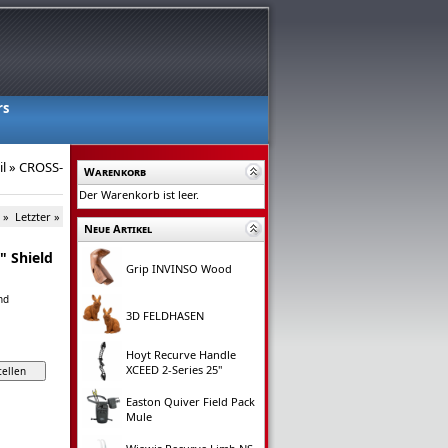
rs
il
»
CROSS-
Warenkorb
Der Warenkorb ist leer.
 »
Letzter »
Neue Artikel
 Shield
Grip INVINSO Wood
nd
3D FELDHASEN
Hoyt Recurve Handle
XCEED 2-Series 25"
Easton Quiver Field Pack
Mule