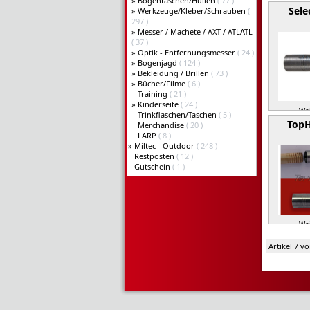
»
Bogentaschen/Hüllen
( 77 )
Sele
»
Werkzeuge/Kleber/Schrauben
(
297 )
»
Messer / Machete / AXT / ATLATL
( 37 )
»
Optik - Entfernungsmesser
( 24 )
»
Bogenjagd
( 124 )
»
Bekleidung / Brillen
( 73 )
»
Bücher/Filme
( 6 )
Training
( 21 )
»
Kinderseite
( 24 )
Wei
Trinkflaschen/Taschen
( 5 )
Top
Merchandise
( 20 )
LARP
( 8 )
»
Miltec - Outdoor
( 248 )
Restposten
( 12 )
Gutschein
( 1 )
Wei
Artikel 7 v