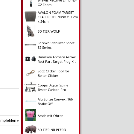
Wiawis Recurve Limb NS-
G2 Foam
AVALON FOAM TARGET
CLASSIC XPE 90cm x 90cm
x 24cm
3D TIER WOLF
Shrewd Stabilizer Short
S2 Series
Hamskea Archery Arrow
Rest Part Target Plug Kit
Socx Clicker Tool for
Beiter Clicker
Coops Digital Spine
Tester Carbon Pro
Alu Spitze Convex .166
Brake Off
Arsch mit Ohren
empfehlen »
3D TIER NILPFERD