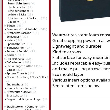
Foam Scheiben
( 46 )
Stroh Scheiben
( 3 )
Scheibenständer
( 4 )
Würfel / Säcke
( 22 )
Pfeilfangnetze / Backstop
( 25 )
2 D Tiere
( 15 )
»
Bögen
( 388 )
»
Compound und Zubehör
( 546 )
»
Armbrust/Blasrohr
( 184 )
Weather resistant foam cons
Schleudern
( 30 )
Great stopping power in all 
»
Visiere
( 349 )
Spannschnüre
( 10 )
Lightweight and durable
»
Bogenständer
( 27 )
Kind to arrows
»
Sehnen / Zubehör
( 99 )
»
Köcher
( 105 )
Flat surface for easy mountin
»
Pfeile/Schäfte
( 399 )
Includes replacable easy-pull 
»
Befiederung
( 188 )
»
Pfeilauflagen/Button
( 112 )
and make pulling arrows eas
Clicker
( 27 )
»
Spitzen / Inserts
( 115 )
Eco mould layer
»
Nocken / Bushing / Nock Collar
(
Various insert options availab
125 )
Endenschutz
( 3 )
See related items below
»
Handschuhe / Tabs
( 83 )
»
Armschutz / Sleeve
( 62 )
Brustschutz
( 1 )
»
Bogen und Fingerschlingen
( 18
)
»
Stabilisatoren / Dämpfer
( 210 )