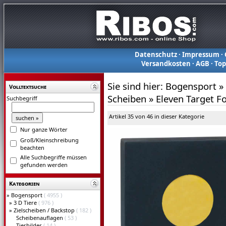
Datenschutz
·
Impressum
·
Versandkosten
·
AGB
·
To
Sie sind hier:
Bogensport
»
Volltextsuche
Scheiben
»
Eleven Target F
Suchbegriff
Artikel 35 von 46 in dieser Kategorie
Nur ganze Wörter
Groß/Kleinschreibung
beachten
Alle Suchbegriffe müssen
gefunden werden
Kategorien
»
Bogensport
( 4955 )
»
3 D Tiere
( 976 )
»
Zielscheiben / Backstop
( 182 )
Scheibenauflagen
( 53 )
Tierbilder
( 14 )