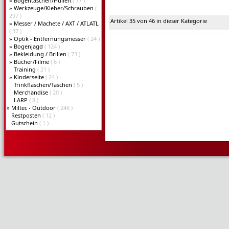
»
Bogentaschen/Hüllen
( 77 )
»
Werkzeuge/Kleber/Schrauben
(
297 )
Artikel 35 von 46 in dieser Kategorie
»
Messer / Machete / AXT / ATLATL
( 37 )
»
Optik - Entfernungsmesser
( 24 )
»
Bogenjagd
( 124 )
»
Bekleidung / Brillen
( 73 )
»
Bücher/Filme
( 6 )
Training
( 21 )
»
Kinderseite
( 24 )
Trinkflaschen/Taschen
( 5 )
Merchandise
( 20 )
LARP
( 8 )
»
Miltec - Outdoor
( 248 )
Restposten
( 12 )
Gutschein
( 1 )