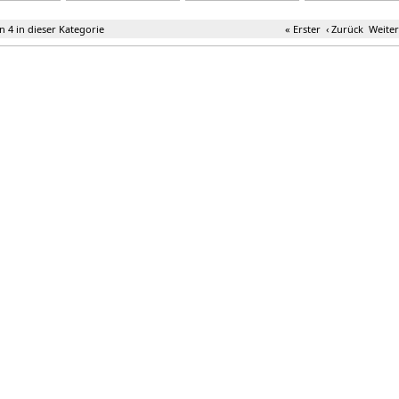
ter »
Weiter »
Weiter »
Weiter »
on 4 in dieser Kategorie
« Erster
‹ Zurück
Weiter