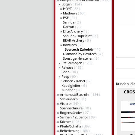
»
Bögen
( 154 )
»
HOYT
( 32 )
»
Mathews
( 60 )
»
PSE
( 21 )
Sanlida
( 2 )
Darton
( 2 )
»
Elite Archery
( 8 )
Sanlida / TopPoint
( 3 )
BEAR Archery
( 9 )
»
BowTech
( 7 )
Bowtech Zubehör
( 4 )
Diamond by Bowtech
( 4 )
Sonstige Hersteller
( 6 )
»
Pfeilauflagen
( 120 )
»
Release
( 152 )
Loop
( 10 )
»
Peep
( 90 )
Sehnen / Kabel
( 5 )
Kunden, die
Kabelgleiter
( 6 )
Zubehör
( 9 )
CROS
»
Armbrust/Blasrohr
( 184 )
Schleudern
( 30 )
»
Visiere
( 349 )
Spannschnüre
( 10 )
»
Bogenständer
( 27 )
»
Sehnen / Zubehör
( 99 )
»
Köcher
( 105 )
»
Pfeile/Schäfte
( 399 )
»
Befiederung
( 188 )