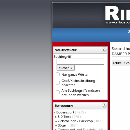
D
Sie sind hi
Volltextsuche
DAMPER P
Suchbegriff
Artikel 2 v
Nur ganze Wörter
Groß/Kleinschreibung
beachten
Alle Suchbegriffe müssen
gefunden werden
Kategorien
»
Bogensport
( 4955 )
»
3 D Tiere
( 976 )
»
Zielscheiben / Backstop
( 182 )
»
Bögen
( 388 )
»
Compound und Zubehör
( 546 )