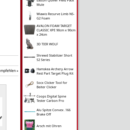
Easton Quiver Field Pack
Mule
Wiawis Recurve Limb NS-
G2 Foam
AVALON FOAM TARGET
CLASSIC XPE 90cm x 90cm
x 24cm
3D TIER WOLF
Shrewd Stabilizer Short
S2 Series
Hamskea Archery Arrow
empfehlen »
Rest Part Target Plug Kit
Socx Clicker Tool for
Beiter Clicker
Coops Digital Spine
Tester Carbon Pro
Alu Spitze Convex .166
Brake Off
Arsch mit Ohren