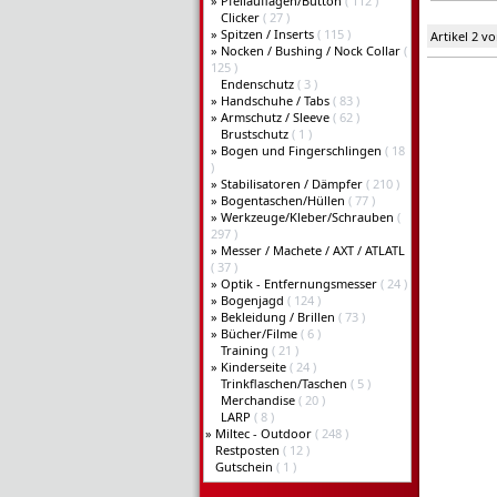
»
Pfeilauflagen/Button
( 112 )
Wei
Clicker
( 27 )
»
Spitzen / Inserts
( 115 )
Artikel 2 v
»
Nocken / Bushing / Nock Collar
(
125 )
Endenschutz
( 3 )
»
Handschuhe / Tabs
( 83 )
»
Armschutz / Sleeve
( 62 )
Brustschutz
( 1 )
»
Bogen und Fingerschlingen
( 18
)
»
Stabilisatoren / Dämpfer
( 210 )
»
Bogentaschen/Hüllen
( 77 )
»
Werkzeuge/Kleber/Schrauben
(
297 )
»
Messer / Machete / AXT / ATLATL
( 37 )
»
Optik - Entfernungsmesser
( 24 )
»
Bogenjagd
( 124 )
»
Bekleidung / Brillen
( 73 )
»
Bücher/Filme
( 6 )
Training
( 21 )
»
Kinderseite
( 24 )
Trinkflaschen/Taschen
( 5 )
Merchandise
( 20 )
LARP
( 8 )
»
Miltec - Outdoor
( 248 )
Restposten
( 12 )
Gutschein
( 1 )