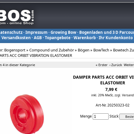
atenschutz
·
Impressum
·
Growing Bow
·
Bogenladen und 3 D Parcou
Versandkosten
·
AGB
·
Topangebote
·
Warenkorb
·
Ihr Kundenkonto
er:
Bogensport
»
Compound und Zubehör
»
Bögen
»
BowTech
»
Bowtech Z
ARTS ACC ORBIT VIBRATION ELASTOMER
on 4 in dieser Kategorie
« Erster
‹ Zurück
Weiter
DAMPER PARTS ACC ORBIT V
ELASTOMER
7,99 €
inkl. 20% MwSt,
zzgl. Versand
Art-Nr. 20250323-02
Menge
Stück