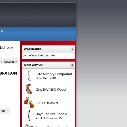
rs
ubehör
»
Warenkorb
Der Warenkorb ist leer.
 »
Letzter »
Neue Artikel
IBRATION
Elite Archery Compound
Bow Victra 40
Grip INVINSO Wood
3D FELDHASEN
Hoyt Recurve Handle
XCEED 2-Series 25"