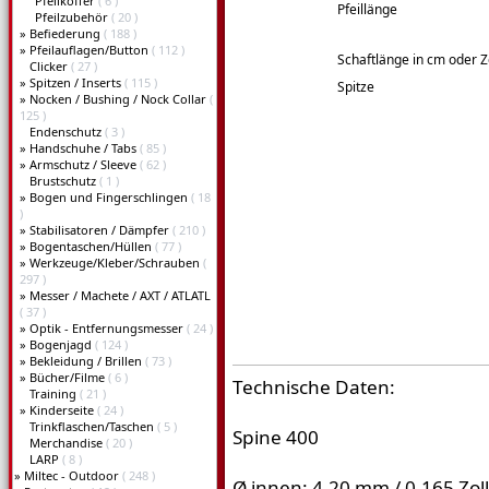
Pfeilkoffer
( 6 )
Pfeillänge
Pfeilzubehör
( 20 )
»
Befiederung
( 188 )
»
Pfeilauflagen/Button
( 112 )
Schaftlänge in cm oder Z
Clicker
( 27 )
»
Spitzen / Inserts
( 115 )
Spitze
»
Nocken / Bushing / Nock Collar
(
125 )
Endenschutz
( 3 )
»
Handschuhe / Tabs
( 85 )
»
Armschutz / Sleeve
( 62 )
Brustschutz
( 1 )
»
Bogen und Fingerschlingen
( 18
)
»
Stabilisatoren / Dämpfer
( 210 )
»
Bogentaschen/Hüllen
( 77 )
»
Werkzeuge/Kleber/Schrauben
(
297 )
»
Messer / Machete / AXT / ATLATL
( 37 )
»
Optik - Entfernungsmesser
( 24 )
»
Bogenjagd
( 124 )
»
Bekleidung / Brillen
( 73 )
»
Bücher/Filme
( 6 )
Technische Daten:
Training
( 21 )
»
Kinderseite
( 24 )
Trinkflaschen/Taschen
( 5 )
Spine 400
Merchandise
( 20 )
LARP
( 8 )
»
Miltec - Outdoor
( 248 )
Ø innen: 4,20 mm / 0.165 Zoll