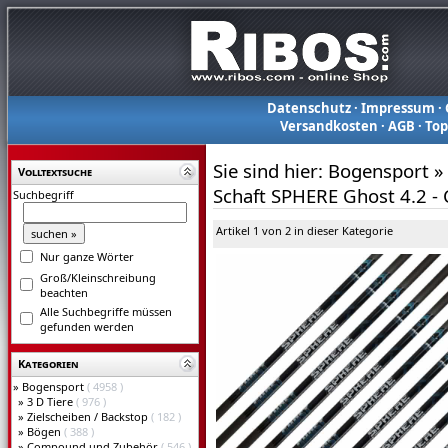
Datenschutz
·
Impressum
·
Versandkosten
·
AGB
·
To
Sie sind hier:
Bogensport
»
Volltextsuche
Schaft SPHERE Ghost 4.2 -
Suchbegriff
Artikel 1 von 2 in dieser Kategorie
Nur ganze Wörter
Groß/Kleinschreibung
beachten
Alle Suchbegriffe müssen
gefunden werden
Kategorien
»
Bogensport
( 4958 )
»
3 D Tiere
( 976 )
»
Zielscheiben / Backstop
( 182 )
»
Bögen
( 388 )
»
Compound und Zubehör
( 546 )