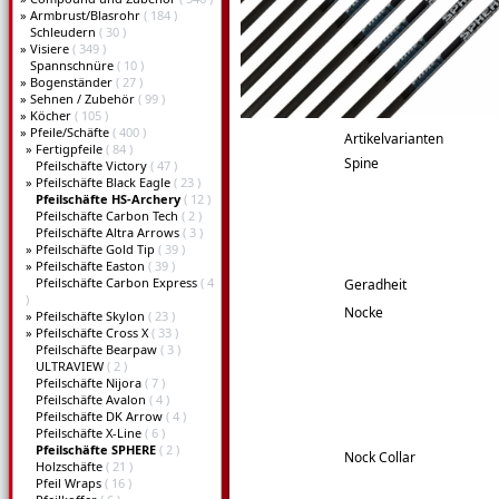
»
Armbrust/Blasrohr
( 184 )
Schleudern
( 30 )
»
Visiere
( 349 )
Spannschnüre
( 10 )
»
Bogenständer
( 27 )
»
Sehnen / Zubehör
( 99 )
»
Köcher
( 105 )
»
Pfeile/Schäfte
( 400 )
Artikelvarianten
»
Fertigpfeile
( 84 )
Spine
Pfeilschäfte Victory
( 47 )
»
Pfeilschäfte Black Eagle
( 23 )
Pfeilschäfte HS-Archery
( 12 )
Pfeilschäfte Carbon Tech
( 2 )
Pfeilschäfte Altra Arrows
( 3 )
»
Pfeilschäfte Gold Tip
( 39 )
»
Pfeilschäfte Easton
( 39 )
Pfeilschäfte Carbon Express
( 4
Geradheit
)
Nocke
»
Pfeilschäfte Skylon
( 23 )
»
Pfeilschäfte Cross X
( 33 )
Pfeilschäfte Bearpaw
( 3 )
ULTRAVIEW
( 2 )
Pfeilschäfte Nijora
( 7 )
Pfeilschäfte Avalon
( 4 )
Pfeilschäfte DK Arrow
( 4 )
Pfeilschäfte X-Line
( 6 )
Pfeilschäfte SPHERE
( 2 )
Nock Collar
Holzschäfte
( 21 )
Pfeil Wraps
( 16 )