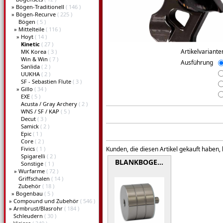
»
Bögen-Traditionell
( 146 )
»
Bögen-Recurve
( 225 )
Bögen
( 5 )
»
Mittelteile
( 116 )
»
Hoyt
( 14 )
Kinetic
( 27 )
Artikelvariante
MK Korea
( 3 )
Win & Win
( 7 )
Ausführung
Sanlida
( 2 )
UUKHA
( 2 )
SF - Sebastien Flute
( 3 )
»
Gillo
( 34 )
EXE
( 5 )
Acusta / Gray Archery
( 2 )
WNS / SF / KAP
( 5 )
Decut
( 3 )
Samick
( 2 )
Epic
( 1 )
Core
( 2 )
Fivics
( 1 )
Kunden, die diesen Artikel gekauft haben,
Spigarelli
( 2 )
BLANKBOGE…
Sonstige
( 1 )
»
Wurfarme
( 72 )
Griffschalen
( 14 )
Zubehör
( 18 )
»
Bogenbau
( 5 )
»
Compound und Zubehör
( 546 )
»
Armbrust/Blasrohr
( 184 )
Schleudern
( 30 )