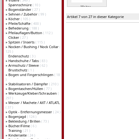
»
Visiere
( 349 )
Spannschnüre
( 10 )
Weiter »
»
Bogenständer
( 27 )
»
Sehnen / Zubehör
( 99 )
Artikel 7 von 27 in dieser Kategorie
»
Köcher
( 105 )
»
Pfeile/Schäfte
( 400 )
»
Befiederung
( 188 )
»
Pfeilauflagen/Button
( 112 )
Clicker
( 27 )
»
Spitzen / Inserts
( 115 )
»
Nocken / Bushing / Nock Collar
(
125 )
Endenschutz
( 3 )
»
Handschuhe / Tabs
( 83 )
»
Armschutz / Sleeve
( 62 )
Brustschutz
( 1 )
»
Bogen und Fingerschlingen
( 18
)
»
Stabilisatoren / Dämpfer
( 210 )
»
Bogentaschen/Hüllen
( 77 )
»
Werkzeuge/Kleber/Schrauben
(
297 )
»
Messer / Machete / AXT / ATLATL
( 37 )
»
Optik - Entfernungsmesser
( 24 )
»
Bogenjagd
( 124 )
»
Bekleidung / Brillen
( 73 )
»
Bücher/Filme
( 6 )
Training
( 21 )
»
Kinderseite
( 24 )