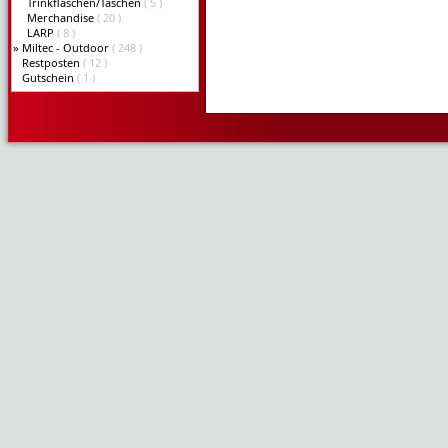
Trinkflaschen/Taschen
( 5 )
Merchandise
( 20 )
LARP
( 8 )
»
Miltec - Outdoor
( 248 )
Restposten
( 12 )
Gutschein
( 1 )