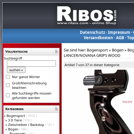
Datenschutz
·
Impressum
·
Versandkosten
·
AGB
·
To
Sie sind hier:
Bogensport
»
Bögen
»
Bög
Volltextsuche
LANCER/NOVANA GRIPS WOOD
Suchbegriff
Artikel 7 von 27 in dieser Kategorie
Nur ganze Wörter
Groß/Kleinschreibung
beachten
Alle Suchbegriffe müssen
gefunden werden
Kategorien
»
Bogensport
( 4956 )
»
3 D Tiere
( 976 )
»
Zielscheiben / Backstop
( 182 )
»
Bögen
( 388 )
Bogensets
( 12 )